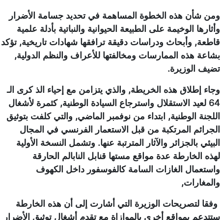
ومن شأن هذه الخطوة المساهمة في تحديد جسامة الأضرار
وأثارها الوخيمة على الطبيعة الحيوانية والنباتية بأدلة علمية
قاطعة, وأبحاث ودراسات دقيقة ترافقها شهادات تاريخية, تؤكد
بشاعة هذه الممارسات ومخالفتها للأعراف والنظم الدولية,
تضيف الوزيرة.
وجاء إطلاق هذه الخريطة, والذي يتزامن مع إحياء الذ كرى الـ
64 لعيد الاستقلال واسترجاع السيادة الوطنية, كثمرة لأشغال
اللجنة الوطنية, ابتداء من نوفمبر الماضي, والتي كلفت بتوثيق
الجرائم المرتكبة من قبل الاستعمار الفرنسي في المجال
البيئي بالجزائر والآثار المترتبة عنها. وتشمل النسخة الأولية
لهذه الخارطة عدة مواقع مستها قنابل النابالم الحارقة
واستعمال الغازات السامة كالفوسفور داخل الكهوف
والمغارات,
وفقا لتصريحات الوزيرة التي أشارت إلى أن هذه الخارطة
ستتدعم بمواقع أخرى بالموازاة مع تقدم أشغال توثيق الأضرار