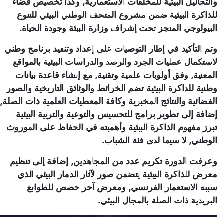
والتحاليل البيئية للمخلفات الاستعمارية, وكذا تخصيص فضاء
للذاكرة البيئية ضمن مشروع المتحف الوطني البيئي للتنوع
البيولوجي المنجز تحت إشراف وزارة البيئة وجودة الحياة.
وتم التأكيد في إطار التوصيات على إعداد وتنفيذ برنامج وطني
لاستكمال عمليات الجرد والرصد والدراسات البيئية بالمواقع
المعنية, وفق أولويات علمية وتقنية, مع إنشاء قاعدة بيانات
وطنية للذاكرة البيئية تضم الخرائط والوثائق التاريخية والصور
الفضائية والنتائج المخبرية وكافة المعطيات العلمية ذات الصلة,
إضافة إلى تطوير برامج للتحسيس والتوعية والتربية البيئية
تبرز مفهوم الذاكرة البيئية وأهميته في الحفاظ على الموروث
الوطني, لا سيما لدى فئة الشباب.
وعرفت الدورة تكريم عدد من المجاهدين, إضافة إلى تنظيم
معرض للذاكرة البيئية يتضمن صور لآثار الدمار البيئي الذي
سببه الاستعمار الفرنسي, ومعرض آخر خصص للطوابع
البريدية ذات الصلة بالمجال البيئي.