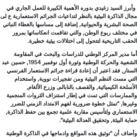
وأبرز السيد زغيدي بدوره الأهمية الكبيرة للعمل الجاري في
مجال الذاكرة البيئية بالنظر لتداعيات الجرائم الاستعمارية ع لى
الصحة البشرية والحيوانية, إضافة إلى مساسها بالغطاء النباتي
في مختلف ربوع الوطن, والتي تفاقمت انعكاساتها بمرور
الحقب التاريخية لتتحول إلى اختلالات بيئية خطيرة.
أما مدير المركز الوطني للدراسات والبحث في المقاومة
الشعبية والحركة الوطنية وثورة أول نوفمبر 1954, حسين عبد
الستار, فقد اعتبر أن إعادة قراءة جرائم الاستعمار الفرنسي
التي مست النظم البيئية ومن تفجيرات نووية, واستخدام
الأسلحة الكيميائية, والقصف بالنابالم, وزرع الألغام,
والممارسات التي تمت في إطار استنزاف الثروات المنجمية
وغيرها, "تمثل خطوة ضرورية لفهم الامتداد الزمني للضرر
الاستعماري ولتأسيس مقاربة علمية تجمع بين حفظ الذاكرة,
حماية البيئة, وتحقيق العدالة البيئية".
وأضاف أن "توثيق هذه المواقع وادماجها في الذاكرة الوطنية