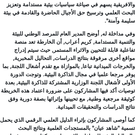
والافريقية يسهم في صياغة سياسيات بيئية مستدامة وتعزيز
البحث العلمي وترسيخ حق الأجيال الحاضرة والقادمة في بيئة
سليمة وآمنة".
وفي مداخلة له, أوضح المدير العام للمرصد الوطني للبيئة
والتنمية المستدامة, كريم أعراب, أن الخارطة تعد منصة
تفاعلية قابلة للتحيين والاثراء المستمر, حيث سيتم إدراج
مواقع أخرى مرفوقة بنتائج الدراسات, التحاليل المخبرية,
والخرجات الميدانية تباعا, بالموازاة مع تقدم أشغال اللجنة, بما
يوفر مرجعا علميا في مجال الذاكرة البيئية. وتوجت الدورة
الأولى لأشغال اللجنة الوزارية المشتركة للذاكرة البيئية, بعدة
توصيات أكد فيها المشاركون على ضرورة اعتماد هذه الخريطة
كوثيقة مرجعية وطنية, مع تحيينها وإثرائها بصفة دورية وفق
نتائج الدراسات والتحقيقات الميدانية.
كما أوصى المشاركون بإثراء الدليل العلمي الرقمي الذي يحمل
تسمية "شاهد عيان" بالمستجدات العلمية ونتائج البحث