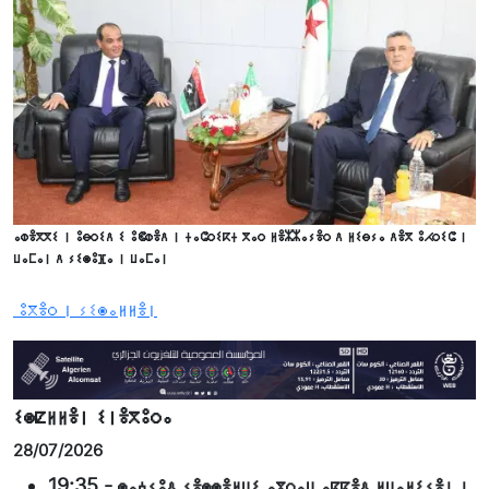
ⴰⵀⴻⴳⴳⵉ ⵏ ⵓⴱⵔⵉⴷ ⵉ ⵓⵞⵀⴻⴷ ⵏ ⵜⴰⵛⵔⵉⴽⵜ ⴳⴰⵔ ⵍⴻⵣⵣⴰⵢⴻⵔ ⴷ ⵍⵉⴱⵢⴰ ⴷⴻⴳ ⵓⵃⵔⵉⵛ ⵏ
ⵡⴰⵎⴰⵏ ⴷ ⵢⵉⵙⵓⴼⴰ ⵏ ⵡⴰⵎⴰⵏ
ⵓⴳⴻⵔ ⵏ ⵢⵉⵙⴰⵍⵍⴻⵏ
ⵉⵙⵇⵍⵍⴻⵏ ⵉⵏⴻⴳⵓⵔⴰ
28/07/2026
19:35
-
ⵙⴰⵄⵢⵓⴷ ⵢⴻⵙⵙⴻⵍⵡⵉ ⴰⴳⵔⴰⵡ ⴰⴽⴽⴻⴷ ⵍⵡⴰⵍⵉⵢⴻⵏ ⵏ