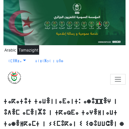
Skip to main content
Arabic
Tamazight
ⵉⵎⴻⵥⵍⴰ
ⵜⵉⵍⵉⵥⵔⵉ ⵏ ⵡⴻⴱ
ⵜⴰⴽⴰⵜⵓⵜ ⵜⴰⵡⴻⵏⵏⴰⴹⴰⵏⵜ: ⴰⵙⵓⴼⴼⴻⵖ ⵏ
ⵓⴷⴻⵎ ⴰⵎⴻⵏⵣⵓ ⵏ ⵜⴽⴰⵕⴹⴰ ⵜⴰⵖⴻⵍⵏⴰⵡⵜ
ⵜⴰⵙⴻⵍⴽⴰⵎⵜ ⵏ ⵢⵉⵎⵓⴽⴰⵏ ⵉ ⵉⵀⵓⵡⵡⵛⴻⵏ ⵙ