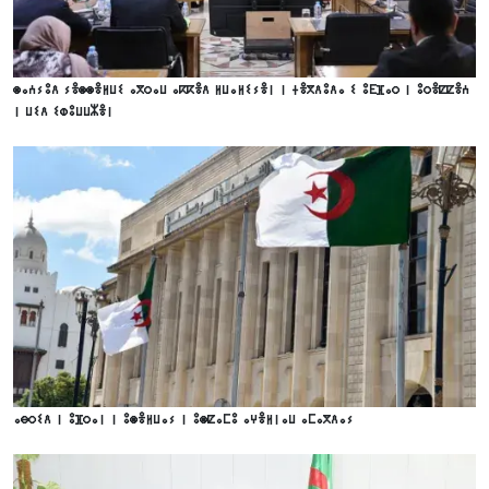
ⵙⴰⵄⵢⵓⴷ ⵢⴻⵙⵙⴻⵍⵡⵉ ⴰⴳⵔⴰⵡ ⴰⴽⴽⴻⴷ ⵍⵡⴰⵍⵉⵢⴻⵏ ⵏ ⵜⴻⴳⴷⵓⴷⴰ ⵉ ⵓⴹⴼⴰⵔ ⵏ ⵓⵔⴻⵇⵇⴻⵄ
ⵏ ⵡⵉⴷ ⵉⵀⵓⵡⵡⵣⴻⵏ
ⴰⴱⵔⵉⴷ ⵏ ⵓⴼⵔⴰⵏ ⵏ ⵓⵙⴻⵍⵡⴰⵢ ⵏ ⵓⵙⵇⴰⵎⵓ ⴰⵖⴻⵍⵏⴰⵡ ⴰⵎⴰⴳⴷⴰⵢ