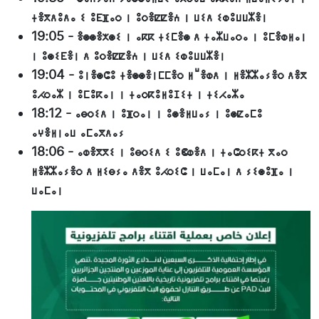
ⵜⴻⴳⴷⵓⴷⴰ ⵉ ⵓⴹⴼⴰⵔ ⵏ ⵓⵔⴻⵇⵇⴻⵄ ⵏ ⵡⵉⴷ ⵉⵀⵓⵡⵡⵣⴻⵏ
19:05
-
ⴻⵙⵙⴻⵅⵙⵉ ⵏ ⴰⴽⴽ ⵜⵉⵎⴻⵙ ⴷ ⵜⴰⵣⵡⴰⵔⴰ ⵏ ⵓⵎⴻⵀⵍⴰⵏ
ⵏ ⵓⵙⵉⴹⴻⵏ ⴷ ⵓⵔⴻⵇⵇⴻⵄ ⵏ ⵡⵉⴷ ⵉⵀⵓⵡⵡⵣⴻⵏ
19:04
-
ⵓⵏⴻⵙⵛⵓ ⵜⴻⵙⵙⴻⵏⵎⵎⴻⵔ ⵍⵯⴻⵀⴷ ⵏ ⵍⴻⵣⵣⴰⵢⴻⵔ ⴷⴻⴳ
ⵓⵃⵔⴰⵣ ⵏ ⵓⵎⵓⴽⴰⵏ ⵏ ⵜⴰⵔⴽⵓⵍⵓⵊⵉⵜ ⵏ ⵜⵉⵃⴰⵣⴰ
18:12
-
ⴰⴱⵔⵉⴷ ⵏ ⵓⴼⵔⴰⵏ ⵏ ⵓⵙⴻⵍⵡⴰⵢ ⵏ ⵓⵙⵇⴰⵎⵓ
ⴰⵖⴻⵍⵏⴰⵡ ⴰⵎⴰⴳⴷⴰⵢ
18:06
-
ⴰⵀⴻⴳⴳⵉ ⵏ ⵓⴱⵔⵉⴷ ⵉ ⵓⵞⵀⴻⴷ ⵏ ⵜⴰⵛⵔⵉⴽⵜ ⴳⴰⵔ
ⵍⴻⵣⵣⴰⵢⴻⵔ ⴷ ⵍⵉⴱⵢⴰ ⴷⴻⴳ ⵓⵃⵔⵉⵛ ⵏ ⵡⴰⵎⴰⵏ ⴷ ⵢⵉⵙⵓⴼⴰ ⵏ
ⵡⴰⵎⴰⵏ