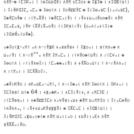
ⴷⴻⴳ-ⵙ ⵉⵎⵓⴽⴰⵏ ⵉ ⵉⵀⵓⵡⵡⵛⴻⵏ ⴷⴻⴳ ⵜⵎⵓⵔⵜ ⵙ ⵓⴼⵓⵙ ⵏ ⵜⵓⵛⵟⵉⵡⵉⵏ
ⵏ ⵓⵏⴻⴽⵛⵓⵎ, ⴰⵎⴰ ⵙ ⵓⴱⵔⵉⴷ ⵏ ⵓⵔⴻⵇⵇⴻⵎ ⵙ ⵓⵏⵓⴱⴰⵍⵎ (ⵏⴰⵃⴰⵍⵎ),
ⵓⵙⴻⵎⵔⴻⵙ ⵏ ⵢⵉⴳⴰⵣⴻⵏ ⵉⵙⴻⵎⵎⴰⵏⴻⵏ ⵉ ⵢⴻⵜⵜⵡⴰⵃⴻⵔⵔⵙⴻⵏ ⴷⴻⴳ
ⵓⵎⴰⴹⴰⵍ, ⵏⴻⵖ ⵉⵣⴻⵏⵣⴰⵔⴻⵏ ⵉⵏⵓⴽⵍⵉⵢⴻⵏ (ⵔⴰⴷⵉⴰⵜⵉⵓⵏⵙ
ⵏⵓⵛⵍéⴰⵉⵔⴻⵙ).
ⴰⵙⵓⵔⵉⴼ-ⴰⴳⵉ ⴰⴷ ⴷ-ⵢⴻⴼⴽ ⵜⴰⵍⵍⴻⵍⵜ ⵉ ⵓⴼⵔⴰⵏ ⵏ ⵍⵉⵅⵚⴰⵙ ⴷ
ⵡⴰⵢⴻⵏ ⵉ ⴷ-ⵢⴻⵯⵯⴰ ⴷⴻⴳ ⵓⴳⴰⵎⴰ ⵏ ⵢⵉⵖⴻⵔⵙⵉⵡⴻⵏ ⴷ ⵢⵉⵎⵖⴰⵏ ⵙ
ⵓⴱⵔⵉⴷ ⵏ ⵢⵉⵏⴻⴷⴱⵓⵢⵏ ⵉⵎⴰⵙⵙⴰⵏⴻⵏ ⴷ ⵜⴻⵣⵔⴰⵡⵉⵏ ⵉ ⴷ-ⵢⴻⴷⴷⴰⵏ
ⴷ ⵢⵉⴳⴰⵏ ⵏ ⵓⵎⴻⵣⵔⵓⵢ.
ⴰⵙⴻⵏⴽⴻⵔ ⵏ ⵜⴽⴰⵕⴹⴰ-ⴰⴳⵉ, ⵉ ⴷ-ⵢⵓⵙⴰⵏ ⴷⴻⴳ ⵓⴱⵔⵉⴷ ⵏ ⵓⴽⵜⴰⵢ ⵏ
ⵓⵎⵓⵍⵍⵉ ⵡⵉⵙ 64 ⵏ ⵜⴼⴰⵙⴽⴰ ⵏ ⵜⵎⵓⵏⴻⵏⵜ, ⴷ ⴰⴳⵎⵓⴹ ⵏ
ⵢⵉⵎⴻⵀⵍⴰⵏ ⵏ ⵜⵙⴻⵇⵇⵓⵎⵜ ⵜⴰⵖⴻⵍⵏⴰⵡⵜ ⵙⴻⴳ ⵡⴰⴳⴳⵓⵔ ⵏ ⵓⵏⴰⵎⴱⴻⵔ
ⵉⵄⴻⴷⴷⴰ, ⵉ ⵢⴻⵜⵜⵡⴰⴽⴻⵍⴼⴼⴻⵏ ⵙ ⵓⵣⵎⴰⵎ ⵏ ⵜⵓⵛⵟⵉⵡⵉⵏ ⵏ
ⵓⵏⴻⴽⵛⵓⵎ ⴰⴼⵕⴰⵏⵙⵉⵙ ⴷⴻⴳ ⵡⴰⵏⵏⴰⵔ ⵏ ⵜⵡⴻⵏⵏⴰⴹⵜ ⴷⴻⴳ
ⵍⴻⵣⵣⴰⵢⴻⵔ.