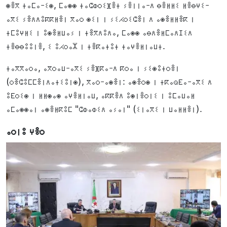
ⵙⴻⴳ ⵜⴰⵎⴰ-ⵉⵙ, ⵎⴰⵙⵙ ⵜⴰⵛⵀⵔⵉⴼⴻⵜ ⵢⴻⵏⵏⴰ-ⴷ ⴱⴻⵍⵍⵉ ⵍⴻⴱⵖⵉ-
ⴰⴳⵉ ⵢⴻⴷⴷⵓⴽⴽⵍⴻⵏ ⴳⴰⵔ ⵙⵉⵏ ⵏ ⵢⵉⵃⵔⵉⵛⴻⵏ ⴷ ⴰⵙⴻⵍⵍⴻⴽ ⵏ
ⵜⵎⵓⵖⵍⵉ ⵏ ⵓⵙⴻⵍⵡⴰⵢ ⵏ ⵜⴻⴳⴷⵓⴷⴰ, ⵎⴰⵙⵙ ⴰⴱⴷⴻⵍⵎⴰⴷⵊⵉⴷ
ⵜⴻⴱⴱⵓⵓⵏⴻ, ⵉ ⵓⵃⵔⴰⵣ ⵏ ⵜⴻⴽⴰⵜⵓⵜ ⵜⴰⵖⴻⵍⵏⴰⵡⵜ.
ⵜⴰⴳⴳⴰⵔⴰ, ⴰⴳⵔⴰⵡ-ⴰⴳⵉ ⵢⴻⴼⴽⴰ-ⴷ ⴽⵔⴰ ⵏ ⵢⵉⵙⵓⵜⵔⴻⵏ
(ⵔⴻⵛⵓⵎⵎⴻⵏⴷⴰⵜⵉⵓⵏⵙ), ⴳⴰⵔ-ⴰⵙⴻⵏ: ⴰⵙⴻⵔⵙ ⵏ ⵜⴽⴰⵕⴹⴰ-ⴰⴳⵉ ⴷ
ⵓⴹⵔⵉⵙ ⵏ ⵍⵍⵙⴰⵙ ⴰⵖⴻⵍⵏⴰⵡ, ⴰⴽⴽⴻⴷ ⵓⵙⵏⴻⵔⵏⵉ ⵏ ⵓⵎⴰⵡⴰⵍ
ⴰⵎⴰⵙⵙⴰⵏ ⴰⵙⴻⵍⴽⵓⵎ "ⵛⵀⴰⵀⵉⴷ ⴰⵢⴰⵏ" (ⵉⵏⴰⴳⵉ ⵏ ⵡⴰⵍⵍⴻⵏ).
ⴰⵔⵏⵓ ⵖⴻⵔ