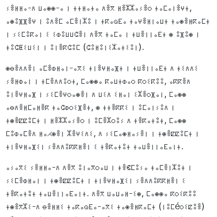
ⵢⴻⵍⵍⴰ-ⴷ ⵡⴰⵙⵙ-ⴰ ⵏ ⵜⵜⵍⴰⵜⴰ ⴷⴻⴳ ⵍⴻⵣⵣⴰⵢⴻⵔ ⵜⴰⵎⴰⵏⴻⵖⵜ,
ⴰⵙⵓⴼⴼⴻⵖ ⵏ ⵓⴷⴻⵎ ⴰⵎⴻⵏⵣⵓ ⵏ ⵜⴽⴰⵕⴹⴰ ⵜⴰⵖⴻⵍⵏⴰⵡⵜ ⵜⴰⵙⴻⵍⴽⴰⵎⵜ
ⵏ ⵢⵉⵎⵓⴽⴰⵏ ⵉ ⵉⵀⵓⵡⵡⵛⴻⵏ ⴷⴻⴳ ⵜⴰⵎⴰ ⵏ ⵜⵡⴻⵏⵏⴰⴹⵜ ⵙ ⵓⴼⵓⵙ ⵏ
ⵜⵓⵛⵟⵉⵡⵉⵏ ⵏ ⵓⵏⴻⴽⵛⵓⵎ (ⵛⵓⵍⵓⵏⵉⵣⴰⵜⵉⵓⵏ).
ⵙⴱⴻⴷⴷⴻⵏ ⴰⵎⴻⵀⵍⴰⵏ-ⴰⴳⵉ ⵜⵏⴻⵖⵍⴰⴼⵜ ⵏ ⵜⵡⴻⵏⵏⴰⴹⵜ ⴷ ⵜⵉⴷⴷⵉ
ⵢⴻⵍⵀⴰⵏ ⵏ ⵜⵎⴻⴷⴷⵓⵔⵜ, ⵎⴰⵙⵙⴰ ⴽⴰⵡⵜⵀⴰⵔ ⴽⵔⵉⴽⵓⵓ, ⴰⴽⴽⴻⴷ
ⵓⵏⴻⵖⵍⴰⴼ ⵏ ⵢⵉⵎⴻⵖⵔⴰⵙⴻⵏ ⴷ ⵡⵉⴷ ⵉⵍⴰⵏ ⵉⵣⴻⵔⴼⴰⵏ, ⵎⴰⵙⵙ
ⴰⴱⴷⴻⵍⵎⴰⵍⴻⴽ ⵜⴰⵛⵀⵔⵉⴼⴻⵜ, ⵙ ⵜⵜⴻⴽⴽⵉ ⵏ ⵓⵎⴰⵏⵢⵓⴷ ⵏ
ⵜⵙⴻⵇⵇⵓⵎⵜ ⵏ ⵍⴻⵣⵣⴰⵢⴻⵔ ⵏ ⵓⵎⴻⵣⵔⵓⵢ ⴷ ⵜⴻⴽⴰⵜⵓⵜ, ⵎⴰⵙⵙ
ⵎⵓⵀⴰⵎⴻⴷ ⵍⴰⵃⵙⴻⵏ ⵣⴻⵖⵉⴷⵉ, ⴷ ⵢⵉⵎⴰⵙⵍⴰⵢⴻⵏ ⵏ ⵜⵙⴻⵇⵇⵓⵎⵜ ⵏ
ⵜⵏⴻⵖⵍⴰⴼⵉⵏ ⵢⴻⴷⴷⵓⴽⴽⵍⴻⵏ ⵉ ⵜⴻⴽⴰⵜⵓⵜ ⵜⴰⵡⴻⵏⵏⴰⴹⴰⵏⵜ.
ⴰⵢⴰⴳⵉ ⵢⴻⵍⵍⴰ-ⴷ ⴷⴻⴳ ⵓⵏⴰⴳⵔⴰⵡ ⵏ ⵜⴻⵞⵎⵓⵢⴰ ⵜⴰⵎⴻⵏⵣⵓⵜ ⵏ
ⵢⵉⵎⴻⵀⵍⴰⵏ ⵏ ⵜⵙⴻⵇⵇⵓⵎⵜ ⵏ ⵜⵏⴻⵖⵍⴰⴼⵉⵏ ⵢⴻⴷⴷⵓⴽⴽⵍⴻⵏ ⵉ
ⵜⴻⴽⴰⵜⵓⵜ ⵜⴰⵡⴻⵏⵏⴰⴹⴰⵏⵜ. ⴷⴻⴳ ⵡⴰⵡⴰⵍ-ⵉⵙ, ⵎⴰⵙⵙⴰ ⴽⵔⵉⴽⵓⵓ
ⵜⵙⴻⴳⵣⵉ-ⴷ ⴱⴻⵍⵍⵉ ⵜⴰⴽⴰⵕⴹⴰ-ⴰⴳⵉ ⵜⴰⵙⴻⵍⴽⴰⵎⵜ (ⵏⵓⵎéⵔⵉⵇⵓⴻ)