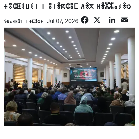
ⵜⵓⵛⵟⵉⵡⵉⵏ ⵏ ⵓⵏⴻⴽⵛⵓⵎ ⴷⴻⴳ ⵍⴻⵣⵣⴰⵢⴻⵔ
Facebook
X
Link
E
ⵉⵙⴰⵍⵍⴻⵏ ⵏ ⵜⵎⵓⵔⵜ
Jul 07, 2026