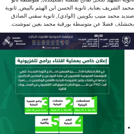
محمد الشريف بعنابة, ثانوية الحسن ابن الهيثم بالبيض, ثانوية
صنديد محمد منيب بكوينين (الوادي), ثانوية سقني الصادق
بخنشلة,، فضلا عن متوسطة بورقبة محمد بعين تموشنت.