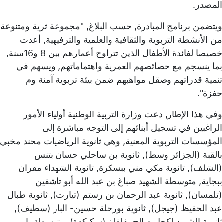
المصدر.
ويتضمن برنامج المبادرة, حسب البلاغ, "مجموعة ثرية ومتنوعة
من الأنشطة التربوية والثقافية والعلمية والترفيهية, أعدت
خصيصا لفائدة الأطفال الذين تتراوح أعمارهم بين 8 و16سنة,
بما ينسجم مع خصائصهم العمرية واهتماماتهم, ويسهم في
تنمية قدراتهم وصقل مواهبهم ضمن بيئة تربوية آمنة وم
حفزة".
وفي هذا الإطار, دعت وزارة التربية الوطنية أولياء الأمور
الراغبين في تسجيل أبنائهم إلى التوجه مباشرة إلى
المؤسسات التربوية المعنية, وهي ثانوية الرياضيات محند مخبي
بالقبة (الجزائر وسط), ثانوية بن ساحلي حسان بتنس
(الشلف), ثانوية مكي مني ببسكرة, ثانوية الشهداء مقران
ببجاية, متوسطة الشهيد صباغ بن عبد الله أبو تاشفين
(تلمسان), ثانوية عبد الرحمان بن رستم (تيارت), ثانوية طبال
عبد الحفيظ (جيجل), ثانوية بورحلة حسين- الباز (سطيف),
ثانوية الشهيد لكحل صالح بفلفلة (سكيكدة), متوسطة بابو