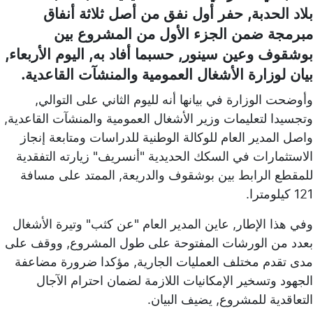
بلاد الحدبة, حفر أول نفق من أصل ثلاثة أنفاق
مبرمجة ضمن الجزء الأول من المشروع بين
بوشقوف وعين سينور, حسبما أفاد به, اليوم الأربعاء,
بيان لوزارة الأشغال العمومية والمنشآت القاعدية.
وأوضحت الوزارة في بيانها أنه لليوم الثاني على التوالي,
وتجسيدا لتعليمات وزير الأشغال العمومية والمنشآت القاعدية,
واصل المدير العام للوكالة الوطنية للدراسات ومتابعة إنجاز
الاستثمارات في السكك الحديدية "أنسريف" زيارته التفقدية
للمقطع الرابط بين بوشقوف والدريعة, الممتد على مسافة
121 كيلومترا.
وفي هذا الإطار, عاين المدير العام "عن كثب" وتيرة الأشغال
بعدد من الورشات المفتوحة على طول المشروع, ووقف على
مدى تقدم مختلف العمليات الجارية, مؤكدا ضرورة مضاعفة
الجهود وتسخير الإمكانيات اللازمة لضمان احترام الآجال
التعاقدية للمشروع, يضيف البيان.