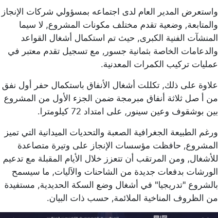
واستعرض المدير العام لدى اجتماعه بمسؤولي شركات الإنجاز
والمتابعة, وضعية تقدم مختلف مكونات المشروع, لا سيما
المنشآت الفنية الكبرى, حيث تم استكمال أشغال القواعد
والدعامات الخاصة بثمانية جسور, مع تسجيل تقدم معتبر في
عمليات تركيب الكمرات المعدنية.
علاوة على ذلك, تكللت أشغال الأنفاق باستكمال حفر أول نفق
من أ صل ثلاثة أنفاق مبرمجة ضمن الجزء الأول من المشروع
بين بوشقوف وعين سينور, على امتداد 72 كيلومترا.
ورغم الطبيعة الجغرافية الصعبة والتحديات الميدانية التي تميز
المشروع, حافظت مؤسسات الإنجاز على وتيرة متصاعدة
للأشغال, ومن المرتقب أن تتعزز خلال الأيام المقبلة مع تدعيم
الورشات بدفعات جديدة من الشاحنات والآليات, ما سيسمح
بالشروع "تدريجيا" في أشغال وضع السكة الحديدية, مستفيدة
من الظروف المناخية الملائمة, حسب ذات البيان.