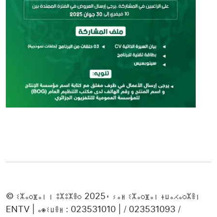
© ⵉⵣⴰⵔⴼⴰⵏ ⵏ ⵓⵣⵓⵣⴻⵔ 2025، ⵢⴰⵍ ⵉⵣⴰⵔⴼⴰⵏ ⵜⵡⴰⵃⴰⵔⵣⴻⵏ
ENTV | ⴰⵙⵉⵡⴻⵍ : 023531010 | / 023531093 /