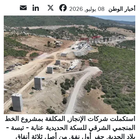
inkedIn
mail
Facebook
X
أخبار الوطن
08 يوليو, 2026
استكملت شركات الإنجاز, المكلفة بمشروع الخط
المنجمي الشرقي للسكة الحديدية عنابة - تبسة -
بلاد الحدبة, حفر أول نفق من أصل ثلاثة أنفاق