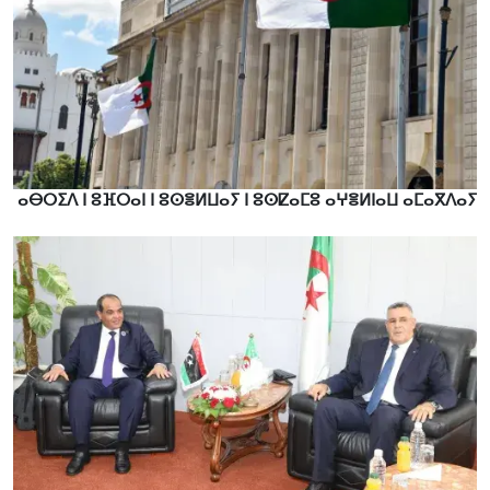
ⴰⴱⵔⵉⴷ ⵏ ⵓⴼⵔⴰⵏ ⵏ ⵓⵙⴻⵍⵡⴰⵢ ⵏ ⵓⵙⵇⴰⵎⵓ ⴰⵖⴻⵍⵏⴰⵡ ⴰⵎⴰⴳⴷⴰⵢ