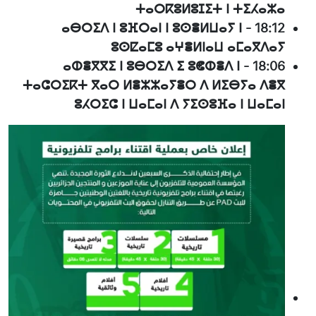
ⵜⴰⵔⴽⵓⵍⵓⵊⵉⵜ ⵏ ⵜⵉⵃⴰⵣⴰ
ⴰⴱⵔⵉⴷ ⵏ ⵓⴼⵔⴰⵏ ⵏ ⵓⵙⴻⵍⵡⴰⵢ ⵏ
-
18:12
ⵓⵙⵇⴰⵎⵓ ⴰⵖⴻⵍⵏⴰⵡ ⴰⵎⴰⴳⴷⴰⵢ
ⴰⵀⴻⴳⴳⵉ ⵏ ⵓⴱⵔⵉⴷ ⵉ ⵓⵞⵀⴻⴷ ⵏ
-
18:06
ⵜⴰⵛⵔⵉⴽⵜ ⴳⴰⵔ ⵍⴻⵣⵣⴰⵢⴻⵔ ⴷ ⵍⵉⴱⵢⴰ ⴷⴻⴳ
ⵓⵃⵔⵉⵛ ⵏ ⵡⴰⵎⴰⵏ ⴷ ⵢⵉⵙⵓⴼⴰ ⵏ ⵡⴰⵎⴰⵏ