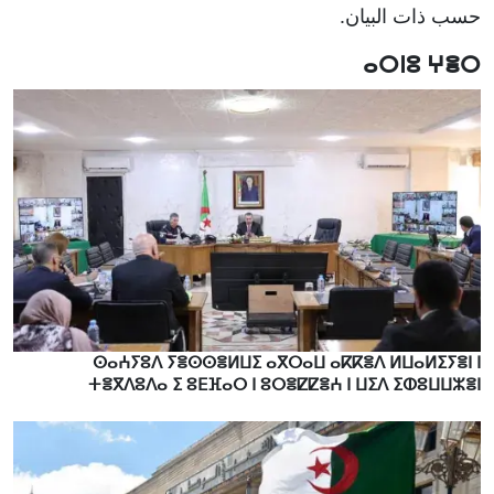
حسب ذات البيان.
ⴰⵔⵏⵓ ⵖⴻⵔ
ⵙⴰⵄⵢⵓⴷ ⵢⴻⵙⵙⴻⵍⵡⵉ ⴰⴳⵔⴰⵡ ⴰⴽⴽⴻⴷ ⵍⵡⴰⵍⵉⵢⴻⵏ ⵏ
ⵜⴻⴳⴷⵓⴷⴰ ⵉ ⵓⴹⴼⴰⵔ ⵏ ⵓⵔⴻⵇⵇⴻⵄ ⵏ ⵡⵉⴷ ⵉⵀⵓⵡⵡⵣⴻⵏ