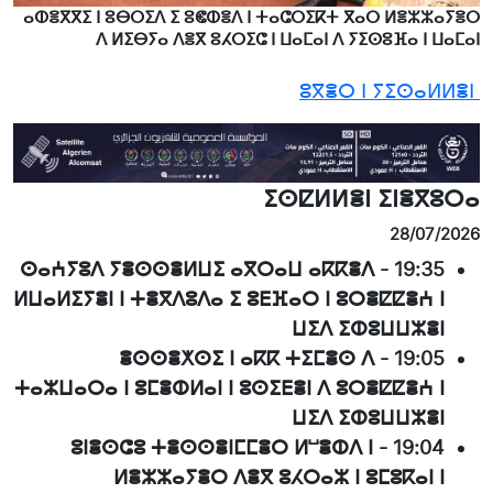
ⴰⵀⴻⴳⴳⵉ ⵏ ⵓⴱⵔⵉⴷ ⵉ ⵓⵞⵀⴻⴷ ⵏ ⵜⴰⵛⵔⵉⴽⵜ ⴳⴰⵔ ⵍⴻⵣⵣⴰⵢⴻⵔ
ⴷ ⵍⵉⴱⵢⴰ ⴷⴻⴳ ⵓⵃⵔⵉⵛ ⵏ ⵡⴰⵎⴰⵏ ⴷ ⵢⵉⵙⵓⴼⴰ ⵏ ⵡⴰⵎⴰⵏ
ⵓⴳⴻⵔ ⵏ ⵢⵉⵙⴰⵍⵍⴻⵏ
ⵉⵙⵇⵍⵍⴻⵏ ⵉⵏⴻⴳⵓⵔⴰ
28/07/2026
ⵙⴰⵄⵢⵓⴷ ⵢⴻⵙⵙⴻⵍⵡⵉ ⴰⴳⵔⴰⵡ ⴰⴽⴽⴻⴷ
-
19:35
ⵍⵡⴰⵍⵉⵢⴻⵏ ⵏ ⵜⴻⴳⴷⵓⴷⴰ ⵉ ⵓⴹⴼⴰⵔ ⵏ ⵓⵔⴻⵇⵇⴻⵄ ⵏ
ⵡⵉⴷ ⵉⵀⵓⵡⵡⵣⴻⵏ
ⴻⵙⵙⴻⵅⵙⵉ ⵏ ⴰⴽⴽ ⵜⵉⵎⴻⵙ ⴷ
-
19:05
ⵜⴰⵣⵡⴰⵔⴰ ⵏ ⵓⵎⴻⵀⵍⴰⵏ ⵏ ⵓⵙⵉⴹⴻⵏ ⴷ ⵓⵔⴻⵇⵇⴻⵄ ⵏ
ⵡⵉⴷ ⵉⵀⵓⵡⵡⵣⴻⵏ
ⵓⵏⴻⵙⵛⵓ ⵜⴻⵙⵙⴻⵏⵎⵎⴻⵔ ⵍⵯⴻⵀⴷ ⵏ
-
19:04
ⵍⴻⵣⵣⴰⵢⴻⵔ ⴷⴻⴳ ⵓⵃⵔⴰⵣ ⵏ ⵓⵎⵓⴽⴰⵏ ⵏ