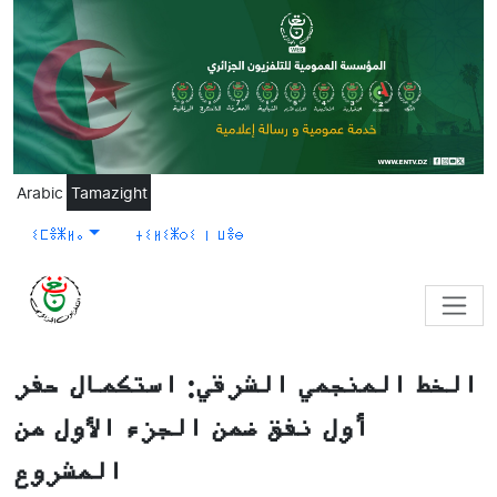
Skip to main content
Arabic
Tamazight
ⵉⵎⴻⵥⵍⴰ
ⵜⵉⵍⵉⵥⵔⵉ ⵏ ⵡⴻⴱ
الخط المنجمي الشرقي: استكمال حفر
أول نفق ضمن الجزء الأول من
المشروع