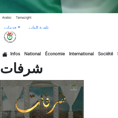
Arabic
Tamazight
تلفزة الواب
خدمات
Infos
National
Économie
International
Société
الرئيسية
شرفات