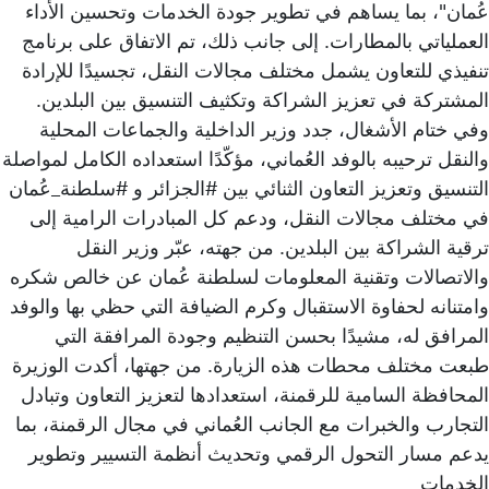
عُمان"، بما يساهم في تطوير جودة الخدمات وتحسين الأداء
العملياتي بالمطارات. إلى جانب ذلك، تم الاتفاق على برنامج
تنفيذي للتعاون يشمل مختلف مجالات النقل، تجسيدًا للإرادة
المشتركة في تعزيز الشراكة وتكثيف التنسيق بين البلدين.
وفي ختام الأشغال، جدد وزير الداخلية والجماعات المحلية
والنقل ترحيبه بالوفد العُماني، مؤكّدًا استعداده الكامل لمواصلة
التنسيق وتعزيز التعاون الثنائي بين #الجزائر و #سلطنة_عُمان
في مختلف مجالات النقل، ودعم كل المبادرات الرامية إلى
ترقية الشراكة بين البلدين. من جهته، عبّر وزير النقل
والاتصالات وتقنية المعلومات لسلطنة عُمان عن خالص شكره
وامتنانه لحفاوة الاستقبال وكرم الضيافة التي حظي بها والوفد
المرافق له، مشيدًا بحسن التنظيم وجودة المرافقة التي
طبعت مختلف محطات هذه الزيارة. من جهتها، أكدت الوزيرة
المحافظة السامية للرقمنة، استعدادها لتعزيز التعاون وتبادل
التجارب والخبرات مع الجانب العُماني في مجال الرقمنة، بما
يدعم مسار التحول الرقمي وتحديث أنظمة التسيير وتطوير
الخدمات