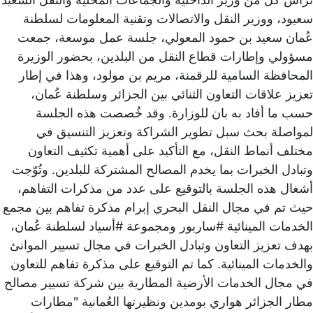
سعيود، ووزير النقل والاتصالات وتقنية المعلومات لسلطنة
عُمان سعيد بن حمود المعولي، جلسة عمل موسعة، جمعت
مسؤولي وإطارات قطاع النقل من البلدين، بحضور الوزيرة
المحافظة السامية للرقمنة، مريم بن مولود، وهذا في إطار
تعزيز علاقات التعاون الثنائي بين الجزائر وسلطنة عُمان،
حسب ما أفاد به بان للوزارة. وقد خُصصت هذه الجلسة
لمواصلة بحث سبل تطوير الشراكة وتعزيز التنسيق في
مختلف أنماط النقل، مع التأكيد على أهمية تكثيف التعاون
وتبادل الخبرات بما يخدم المصالح المشتركة للبلدين. وتُوّجت
أشغال هذه الجلسة بالتوقيع على عدد من مذكرات التفاهم،
حيث تم في مجال النقل البحري إبرام مذكرة تفاهم بين مجمع
الخدمات المينائية #ساربور ومجموعة #أسياد لسلطنة عُمان،
بهدف تعزيز التعاون وتبادل الخبرات في مجال تسيير الموانئ
والخدمات المينائية. كما تم التوقيع على مذكرة تفاهم للتعاون
في مجال الخدمات الأرضية المطارية بين شركة تسيير مصالح
مطار الجزائر هواري بومدين ونظيرتها العُمانية "مطارات