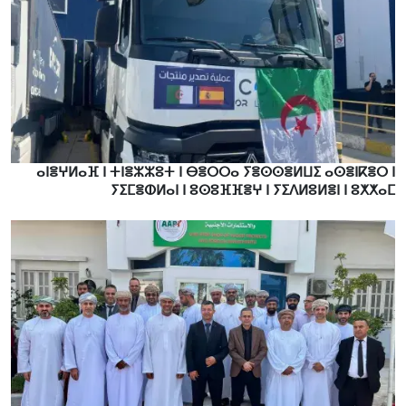
ⴰⵏⴻⵖⵍⴰⴼ ⵏ ⵜⵏⴻⵣⵣⵓⵜ ⵏ ⴱⴻⵔⵔⴰ ⵢⴻⵙⵙⴻⵍⵡⵉ ⴰⵙⴻⵏⴽⴻⵔ ⵏ
ⵢⵉⵎⴻⵀⵍⴰⵏ ⵏ ⵓⵙⵓⴼⴼⴻⵖ ⵏ ⵢⵉⴷⵍⵓⵍⴻⵏ ⵏ ⵓⵅⵅⴰⵎ