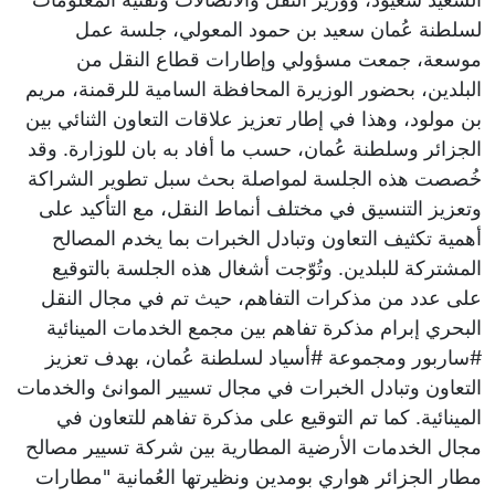
لسلطنة عُمان سعيد بن حمود المعولي، جلسة عمل
موسعة، جمعت مسؤولي وإطارات قطاع النقل من
البلدين، بحضور الوزيرة المحافظة السامية للرقمنة، مريم
بن مولود، وهذا في إطار تعزيز علاقات التعاون الثنائي بين
الجزائر وسلطنة عُمان، حسب ما أفاد به بان للوزارة. وقد
خُصصت هذه الجلسة لمواصلة بحث سبل تطوير الشراكة
وتعزيز التنسيق في مختلف أنماط النقل، مع التأكيد على
أهمية تكثيف التعاون وتبادل الخبرات بما يخدم المصالح
المشتركة للبلدين. وتُوّجت أشغال هذه الجلسة بالتوقيع
على عدد من مذكرات التفاهم، حيث تم في مجال النقل
البحري إبرام مذكرة تفاهم بين مجمع الخدمات المينائية
#ساربور ومجموعة #أسياد لسلطنة عُمان، بهدف تعزيز
التعاون وتبادل الخبرات في مجال تسيير الموانئ والخدمات
المينائية. كما تم التوقيع على مذكرة تفاهم للتعاون في
مجال الخدمات الأرضية المطارية بين شركة تسيير مصالح
مطار الجزائر هواري بومدين ونظيرتها العُمانية "مطارات