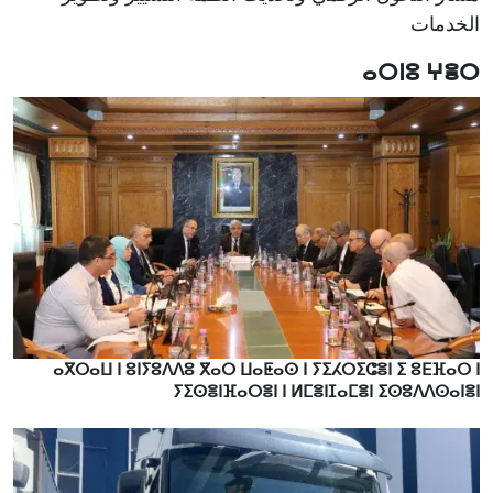
الخدمات
ⴰⵔⵏⵓ ⵖⴻⵔ
ⴰⴳⵔⴰⵡ ⵏ ⵓⵏⵢⵓⴷⴷⵓ ⴳⴰⵔ ⵡⴰⵟⴰⵙ ⵏ ⵢⵉⵃⵔⵉⵛⴻⵏ ⵉ ⵓⴹⴼⴰⵔ ⵏ
ⵢⵉⵙⴻⵏⴼⴰⵔⴻⵏ ⵏ ⵍⵎⴻⵏⵊⴰⵎⴻⵏ ⵉⵙⵓⴷⴷⵙⴰⵏⴻⵏ