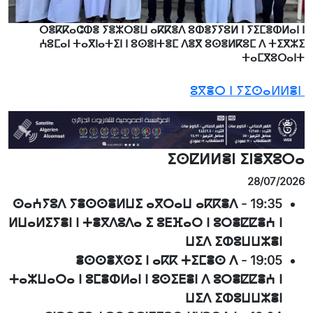
ⵔⴻⴽⴽⴰⵛⵀⴻ ⵢⴻⵣⵔⴻⵡ ⴰⴽⴽⴻⴷ ⵓⵀⴻⵢⵢⵓⵍ ⵏ ⵢⵉⵎⴻⵀⵍⴰⵏ ⵏ
ⵄⵓⵎⴰⵏ ⵜⴰⴳⵏⴰⵜⵉⵏ ⵏ ⵓⵙⴻⵏⵜⴻⵎ ⴷⴻⴳ ⵓⵙⴻⵍⴽⵓⵎ ⴷ ⵜⵉⴳⵣⵉ
ⵜⴰⵎⴳⵓⵔⴰⵏⵜ
ⵓⴳⴻⵔ ⵏ ⵢⵉⵙⴰⵍⵍⴻⵏ
ⵉⵙⵇⵍⵍⴻⵏ ⵉⵏⴻⴳⵓⵔⴰ
28/07/2026
ⵙⴰⵄⵢⵓⴷ ⵢⴻⵙⵙⴻⵍⵡⵉ ⴰⴳⵔⴰⵡ ⴰⴽⴽⴻⴷ
-
19:35
ⵍⵡⴰⵍⵉⵢⴻⵏ ⵏ ⵜⴻⴳⴷⵓⴷⴰ ⵉ ⵓⴹⴼⴰⵔ ⵏ ⵓⵔⴻⵇⵇⴻⵄ ⵏ
ⵡⵉⴷ ⵉⵀⵓⵡⵡⵣⴻⵏ
ⴻⵙⵙⴻⵅⵙⵉ ⵏ ⴰⴽⴽ ⵜⵉⵎⴻⵙ ⴷ
-
19:05
ⵜⴰⵣⵡⴰⵔⴰ ⵏ ⵓⵎⴻⵀⵍⴰⵏ ⵏ ⵓⵙⵉⴹⴻⵏ ⴷ ⵓⵔⴻⵇⵇⴻⵄ ⵏ
ⵡⵉⴷ ⵉⵀⵓⵡⵡⵣⴻⵏ