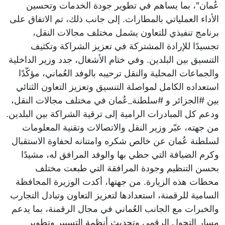
عُمان"، بما يساهم في تطوير جودة الخدمات وتحسين
الأداء العملياتي بالمطارات. إلى جانب ذلك، تم الاتفاق على
برنامج تنفيذي للتعاون يشمل مختلف مجالات النقل،
تجسيدًا للإرادة المشتركة في تعزيز الشراكة وتكثيف
التنسيق بين البلدين. وفي ختام الأشغال، جدد وزير الداخلية
والجماعات المحلية والنقل ترحيبه بالوفد العُماني، مؤكّدًا
استعداده الكامل لمواصلة التنسيق وتعزيز التعاون الثنائي
بين #الجزائر و #سلطنة_عُمان في مختلف مجالات النقل،
ودعم كل المبادرات الرامية إلى ترقية الشراكة بين البلدين.
من جهته، عبّر وزير النقل والاتصالات وتقنية المعلومات
لسلطنة عُمان عن خالص شكره وامتنانه لحفاوة الاستقبال
وكرم الضيافة التي حظي بها والوفد المرافق له، مشيدًا
بحسن التنظيم وجودة المرافقة التي طبعت مختلف
محطات هذه الزيارة. من جهتها، أكدت الوزيرة المحافظة
السامية للرقمنة، استعدادها لتعزيز التعاون وتبادل التجارب
والخبرات مع الجانب العُماني في مجال الرقمنة، بما يدعم
مسار التحول الرقمي وتحديث أنظمة التسيير وتطوير