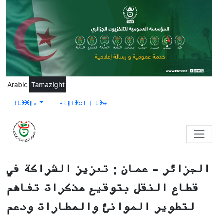
Skip to main content
Arabic
Tamazight
ⵉⵎⴻⵥⵍⴰ
ⵜⵉⵍⵉⵥⵔⵉ ⵏ ⵡⴻⴱ
الجزائر - عمان : تعزيز الشراكة في
قطاع النقل بتوقيع مذكرات تفاهم
لتطوير الموانئ والمطارات ودعم