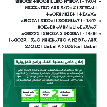
ⵓⵏⴻⵙⵛⵓ ⵜⴻⵙⵙⴻⵏⵎⵎⴻⵔ ⵍⵯⴻⵀⴷ ⵏ
-
19:04
ⵍⴻⵣⵣⴰⵢⴻⵔ ⴷⴻⴳ ⵓⵃⵔⴰⵣ ⵏ ⵓⵎⵓⴽⴰⵏ ⵏ
ⵜⴰⵔⴽⵓⵍⵓⵊⵉⵜ ⵏ ⵜⵉⵃⴰⵣⴰ
ⴰⴱⵔⵉⴷ ⵏ ⵓⴼⵔⴰⵏ ⵏ ⵓⵙⴻⵍⵡⴰⵢ ⵏ
-
18:12
ⵓⵙⵇⴰⵎⵓ ⴰⵖⴻⵍⵏⴰⵡ ⴰⵎⴰⴳⴷⴰⵢ
ⴰⵀⴻⴳⴳⵉ ⵏ ⵓⴱⵔⵉⴷ ⵉ ⵓⵞⵀⴻⴷ ⵏ
-
18:06
ⵜⴰⵛⵔⵉⴽⵜ ⴳⴰⵔ ⵍⴻⵣⵣⴰⵢⴻⵔ ⴷ ⵍⵉⴱⵢⴰ ⴷⴻⴳ
ⵓⵃⵔⵉⵛ ⵏ ⵡⴰⵎⴰⵏ ⴷ ⵢⵉⵙⵓⴼⴰ ⵏ ⵡⴰⵎⴰⵏ