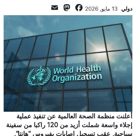
Mastodon
Email
Facebook
دولي
13 مايو, 2026
أعلنت منظمة الصحة العالمية عن تنفيذ عملية
إجلاء واسعة شملت أزيد من 120 راكبا من سفينة
سياحية, عقب تسجيل إصابات بفيروس "هانتا",