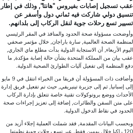
عقب تسجيل إصابات بفيروس "هانتا", وذلك في إطار
تنسيق دولي شاركت فيه ثماني دول وأسفر عن
تسيير تسع رحلات جوية لنقل الركاب إلى بلدانهم.
وأوضحت مسؤولة صحة الحدود والمنافذ في المقر الرئيسي
لمنظمة الصحة العالمية, سارة باراجان, خلال مؤتمر صحفي
اليوم الأربعاء, أن الاستجابة الدولية بدأت مطلع ماي الجاري,
عقب بيان من المملكة المتحدة بشأن حالة إصابة مؤكدة, ما
دفع المنظمة إلى تفعيل آليات الطوارئ الصحية الدولية.
وأضافت ذات المسؤولة أن فريقا من الخبراء انتقل في 9 مايو
إلى إسبانيا, ثم إلى جزيرة تينيريفي, حيث تم تفعيل فريق إدارة
الأحداث ووضع بروتوكولات تقنية خاصة تتعلق بإدارة الركاب
على متن السفن والطائرات, إضافة إلى تعزيز إجراءات صحة
الحدود في نقاط الدخول الدولية.
وبحسب البيانات المقدمة, فقد شملت العملية إجلاء أزيد من
120 راكبا خلال يومين فقط, عبر تسع رحلات جوية نظمتها