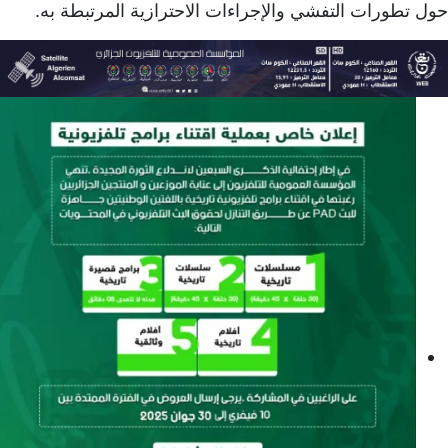
حول تطورات التفشي والإجراءات الاحترازية المرتبطة به.