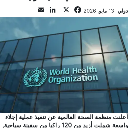
LinkedIn
Email
Facebook
X
دولي
13 مايو, 2026
أعلنت منظمة الصحة العالمية عن تنفيذ عملية إجلاء
واسعة شملت أزيد من 120 راكبا من سفينة سياحية,