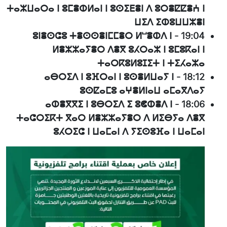
ⵜⴰⵣⵡⴰⵔⴰ ⵏ ⵓⵎⴻⵀⵍⴰⵏ ⵏ ⵓⵙⵉⴹⴻⵏ ⴷ ⵓⵔⴻⵇⵇⴻⵄ ⵏ
ⵡⵉⴷ ⵉⵀⵓⵡⵡⵣⴻⵏ
ⵓⵏⴻⵙⵛⵓ ⵜⴻⵙⵙⴻⵏⵎⵎⴻⵔ ⵍⵯⴻⵀⴷ ⵏ
-
19:04
ⵍⴻⵣⵣⴰⵢⴻⵔ ⴷⴻⴳ ⵓⵃⵔⴰⵣ ⵏ ⵓⵎⵓⴽⴰⵏ ⵏ
ⵜⴰⵔⴽⵓⵍⵓⵊⵉⵜ ⵏ ⵜⵉⵃⴰⵣⴰ
ⴰⴱⵔⵉⴷ ⵏ ⵓⴼⵔⴰⵏ ⵏ ⵓⵙⴻⵍⵡⴰⵢ ⵏ
-
18:12
ⵓⵙⵇⴰⵎⵓ ⴰⵖⴻⵍⵏⴰⵡ ⴰⵎⴰⴳⴷⴰⵢ
ⴰⵀⴻⴳⴳⵉ ⵏ ⵓⴱⵔⵉⴷ ⵉ ⵓⵞⵀⴻⴷ ⵏ
-
18:06
ⵜⴰⵛⵔⵉⴽⵜ ⴳⴰⵔ ⵍⴻⵣⵣⴰⵢⴻⵔ ⴷ ⵍⵉⴱⵢⴰ ⴷⴻⴳ
ⵓⵃⵔⵉⵛ ⵏ ⵡⴰⵎⴰⵏ ⴷ ⵢⵉⵙⵓⴼⴰ ⵏ ⵡⴰⵎⴰⵏ