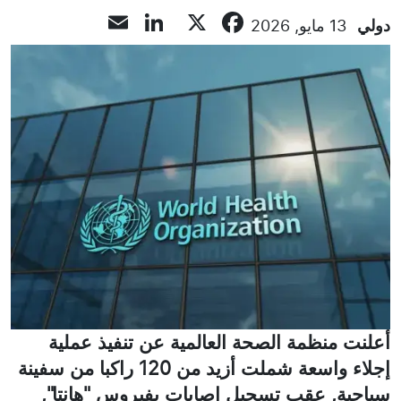
LinkedIn
Email
Facebook
X
دولي
13 مايو, 2026
أعلنت منظمة الصحة العالمية عن تنفيذ عملية
إجلاء واسعة شملت أزيد من 120 راكبا من سفينة
سياحية, عقب تسجيل إصابات بفيروس "هانتا",