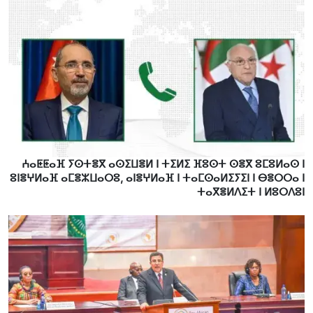
ⵄⴰⵟⵟⴰⴼ ⵢⵙⵜⴻⴳ ⴰⵙⵉⵡⴻⵍ ⵏ ⵜⵉⵍⵉ ⴼⵓⵙⵜ ⵙⴻⴳ ⵓⵎⵓⵍⴰⵙ ⵏ
ⵓⵏⴻⵖⵍⴰⴼ ⴰⵎⴻⵣⵡⴰⵔⵓ, ⴰⵏⴻⵖⵍⴰⴼ ⵏ ⵜⴰⵎⵙⴰⵍⵉⵢⵉⵏ ⵏ ⴱⴻⵔⵔⴰ ⵏ
ⵜⴰⴳⴻⵍⴷⵉⵜ ⵏ ⵍⵓⵔⴷⵓⵏ