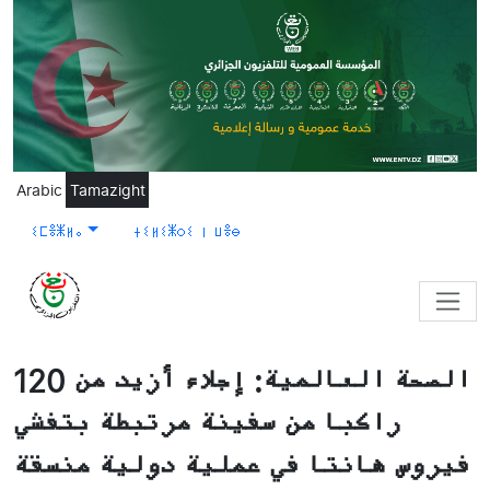
Skip to main content
Arabic
Tamazight
ⵉⵎⴻⵥⵍⴰ
ⵜⵉⵍⵉⵥⵔⵉ ⵏ ⵡⴻⴱ
الصحة العالمية: إجلاء أزيد من 120
راكبا من سفينة مرتبطة بتفشي
فيروس هانتا في عملية دولية منسقة