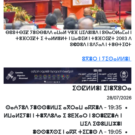
ⴱⵓⵓⵜⴱⵉⵇ ⵢⴻⵙⴱⴻⴷⴷ ⴰⵡⴰⵍ ⵖⴻⴼ ⵡⵉⴷⴻⵏⴻⴷ ⵏ ⵓⴱⴰⵔⵍⴰⵎⴰⵏ ⵏ
ⵜⴻⴼⵔⵉⵇⵜ ⵉ ⵜⴰⵍⵍⴻⵍⵜ ⵏ ⵡⴰⵀⵉⵍ ⵏ ⵜⴻⴼⵔⵉⵇⵜ 2063 ⴷ
ⵓⵞⵀⴻⴷ ⵏ ⵓⴷⵢⴰⴷ ⵏ ⵜⴻⴱⵜⵉⵛⵜ
ⵓⴳⴻⵔ ⵏ ⵢⵉⵙⴰⵍⵍⴻⵏ
ⵉⵙⵇⵍⵍⴻⵏ ⵉⵏⴻⴳⵓⵔⴰ
28/07/2026
ⵙⴰⵄⵢⵓⴷ ⵢⴻⵙⵙⴻⵍⵡⵉ ⴰⴳⵔⴰⵡ ⴰⴽⴽⴻⴷ
-
19:35
ⵍⵡⴰⵍⵉⵢⴻⵏ ⵏ ⵜⴻⴳⴷⵓⴷⴰ ⵉ ⵓⴹⴼⴰⵔ ⵏ ⵓⵔⴻⵇⵇⴻⵄ ⵏ
ⵡⵉⴷ ⵉⵀⵓⵡⵡⵣⴻⵏ
ⴻⵙⵙⴻⵅⵙⵉ ⵏ ⴰⴽⴽ ⵜⵉⵎⴻⵙ ⴷ
-
19:05