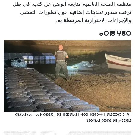
منظمة الصحة العالمية متابعة الوضع عن كثب, في ظل
ترقب صدور تحديثات إضافية حول تطورات التفشي
والإجراءات الاحترازية المرتبطة به.
ⴰⵔⵏⵓ ⵖⴻⵔ
ⵙⵃⴰⵏⵢⴰ - ⴰⴼⵙⴻⵅ ⵏ ⵓⵎⴻⵀⵍⴰⵏ ⵏ ⵜⵓⵏⵏⴻⴱⵉⵜ ⵏ ⵍⵃⵛⵉⵛ ⵉ ⴷ-
ⵢⵓⵙⴰⵏ ⵙⴻⴳ ⵍⵎⴰⵔⵓⴽ