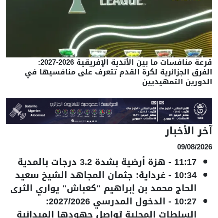
قرعة منافسات ما بين الأندية الإفريقية 2026-2027:
الفرق الجزائرية لكرة القدم تتعرف على منافسيها في
الدورين التمهيديين
آخر الأخبار
09/08/2026
11:17
-
هزة أرضية بشدة 3.2 درجات بالمدية
10:34
-
غرداية: جثمان المجاهد الشيخ سعيد
الحاج محمد بن إبراهيم "كعباش" يواري الثرى
10:27
-
الدخول المدرسي 2027/2026:
السلطات المحلية تواصل جهودها الميدانية