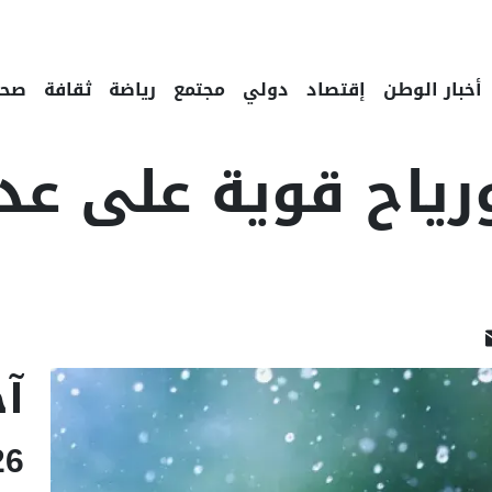
أخبار الوطن
إقتصاد
دولي
مجتمع
رياضة
ثقافة
صحة
رياح قوية على عد
Linked
Email
F
آخ
26