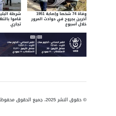
وفاة 74 شخصا وإصابة 1951
آخرين بجروح في حوادث المرور
قاموا بالت
خلال أسبوع
تجاري
© حقوق النشر 2025، جميع الحقوق محفوظة ENTV | الهاتف: 023531010 | فاكس: 023531093 / 023531998