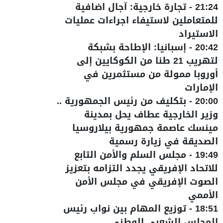
21:24
-
تجارة خارجية: آجال اضافية
للمتعاملين لاستيفاء اجراءات عمليات
الاستيراد
20:42
-
إسبانيا: الإطاحة بشبكة
لتهريب 21 طنا من الكوكايين إلى
أوروبا ممولة من مستثمرين في
الإمارات
20:00
-
بتكليف من رئيس الجمهورية ..
وزير الخارجية عطاف يحل بمدينة
مينسك عاصمة جمهورية بيلاروسيا
الصديقة في زيارة رسمية
19:49
-
مجلس السلم والأمن التابع
للاتحاد الإفريقي يجدد التزامه بتعزيز
الصوت الإفريقي في مجلس الأمن
الأممي
18:51
-
توزيع المهام بين نواب رئيس
المجلس الشعبي الوطني