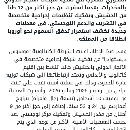
بالمخدرات، بعدما أسفرت عن حجز أكثر من 12 طنا
من الحشيش وتفكيك تنظيمات إجرامية متخصصة
في التهريب والدعم اللوجستي، في معطيات
جديدة تكشف استمرار تدفق السموم نحو أوروبا
انطلاقا من المملكة.
وفي هذا الإطار، أعلنت الشرطة الكاتالونية "موسوس
ديسكوادرا" عن تفكيك شبكة إجرامية متخصصة في
الاتجار الدولي بالحشيش كانت تنشط بين إقليم
كاتالونيا والأندلس وتمتد ارتباطاتها إلى شبكات توزيع
عابرة للحدود، وذلك في عملية أمنية نفذت على ثلاث
مراحل بين نوفمبر 2025 ومايو 2026. وأسفرت العملية
عن توقيف 10 أشخاص (تسعة رجال وامرأة) تتراوح
أعمارهم بين 24 و 52 سنة، إضافة إلى حجز أكثر من 9
أطنان من مخدر الحشيش وتفكيك مركز لوجستي يعد،
بحسب المعطيات الأمنية، الأكبر من نوعه الذي يتم
اكتشافه في كاتالونيا إلى حدود الساعة.