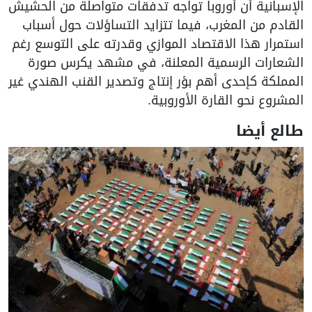
الإسبانية أن أوروبا تواجه تدفقات متواصلة من الحشيش
القادم من المغرب، فيما تتزايد التساؤلات حول أسباب
استمرار هذا الاقتصاد الموازي وقدرته على التوسع رغم
الشعارات الرسمية المعلنة، في مشهد يكرس صورة
المملكة كإحدى أهم بؤر إنتاج وتصدير القنب الهندي غير
المشروع نحو القارة الأوروبية.
طالع أيضا