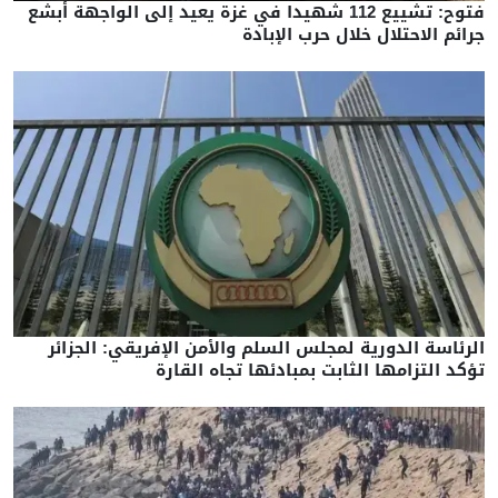
فتوح: تشييع 112 شهيدا في غزة يعيد إلى الواجهة أبشع
جرائم الاحتلال خلال حرب الإبادة
الرئاسة الدورية لمجلس السلم والأمن الإفريقي: الجزائر
تؤكد التزامها الثابت بمبادئها تجاه القارة