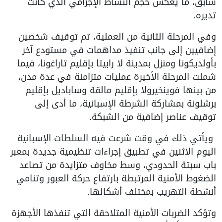
سابق، ما يعكس حجم النشاط الإجرامي الذي كانت
تديره.
وفي المرحلة الثانية من العملية، تم توقيف شخصين
إضافيين إلى جانب تنفيذ مداهمات في مستودع آخر
بأولديكونا ومنزل بمدينة لا رابيتا بإقليم تاراغونا، فيما
شملت المرحلة الأخيرة عمليات متزامنة في عدة مدن،
من بينها فوينخيرولا بإقليم مالقة وساباديل بإقليم
برشلونة بمشاركة الشرطة الإسبانية، ما أدى إلى
توقيف عناصر إضافية من الشبكة.
ويأتي ذلك في وقت شرعت فيه السلطات الإسبانية
اليوم الاثنين في تطبيق إجراءات تنظيمية جديدة بمعبر
باب سبتة الحدودي، وسط مخاوف متزايدة من تصاعد
الضغوط الأمنية المرتبطة بارتفاع حركة العبور وتنامي
أنشطة التهريب بمختلف أشكالها.
وتؤكد الضربات الأمنية المتلاحقة التي تنفذها الأجهزة