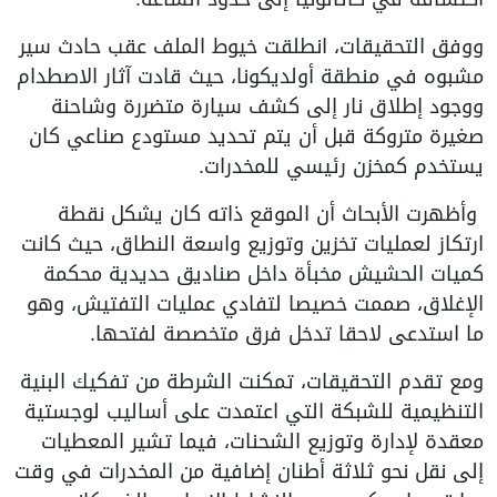
ووفق التحقيقات، انطلقت خيوط الملف عقب حادث سير
مشبوه في منطقة أولديكونا، حيث قادت آثار الاصطدام
ووجود إطلاق نار إلى كشف سيارة متضررة وشاحنة
صغيرة متروكة قبل أن يتم تحديد مستودع صناعي كان
يستخدم كمخزن رئيسي للمخدرات.
وأظهرت الأبحاث أن الموقع ذاته كان يشكل نقطة
ارتكاز لعمليات تخزين وتوزيع واسعة النطاق، حيث كانت
كميات الحشيش مخبأة داخل صناديق حديدية محكمة
الإغلاق، صممت خصيصا لتفادي عمليات التفتيش، وهو
ما استدعى لاحقا تدخل فرق متخصصة لفتحها.
ومع تقدم التحقيقات، تمكنت الشرطة من تفكيك البنية
التنظيمية للشبكة التي اعتمدت على أساليب لوجستية
معقدة لإدارة وتوزيع الشحنات، فيما تشير المعطيات
إلى نقل نحو ثلاثة أطنان إضافية من المخدرات في وقت