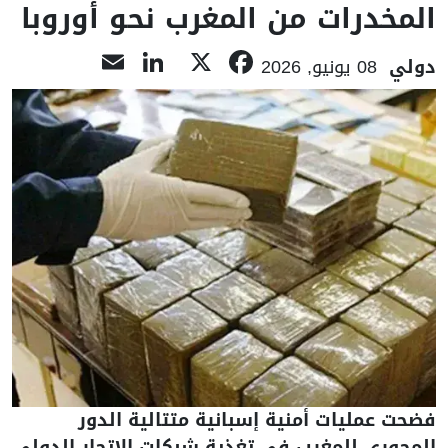
المخدرات من المغرب نحو أوروبا
LinkedIn
Email
Facebook
X
دولي
08 يونيو, 2026
فضحت عمليات أمنية إسبانية متتالية الدور
المحوري للمغرب في تغذية شبكات الاتجار الدولي