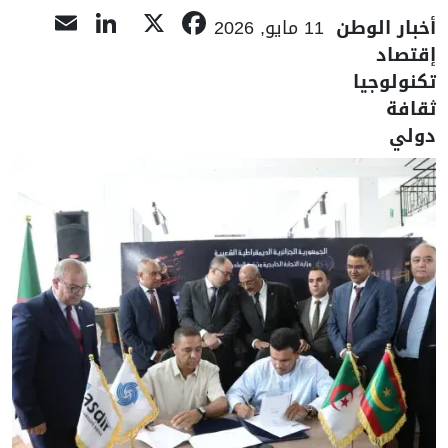
nkedIn
mail
Facebook
X
أخبار الوطن
11 مايو, 2026
إقتصاد
تكنولوجيا
ثقافة
دولي