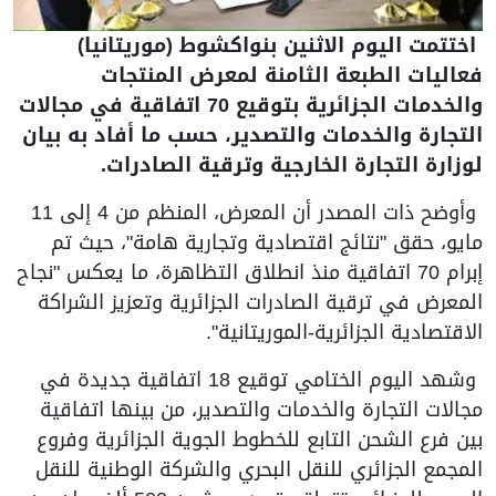
اختتمت اليوم الاثنين بنواكشوط (موريتانيا)
فعاليات الطبعة الثامنة لمعرض المنتجات
والخدمات الجزائرية بتوقيع 70 اتفاقية في مجالات
التجارة والخدمات والتصدير، حسب ما أفاد به بيان
لوزارة التجارة الخارجية وترقية الصادرات.
وأوضح ذات المصدر أن المعرض، المنظم من 4 إلى 11
مايو، حقق "نتائج اقتصادية وتجارية هامة"، حيث تم
إبرام 70 اتفاقية منذ انطلاق التظاهرة، ما يعكس "نجاح
المعرض في ترقية الصادرات الجزائرية وتعزيز الشراكة
الاقتصادية الجزائرية-الموريتانية".
وشهد اليوم الختامي توقيع 18 اتفاقية جديدة في
مجالات التجارة والخدمات والتصدير، من بينها اتفاقية
بين فرع الشحن التابع للخطوط الجوية الجزائرية وفروع
المجمع الجزائري للنقل البحري والشركة الوطنية للنقل