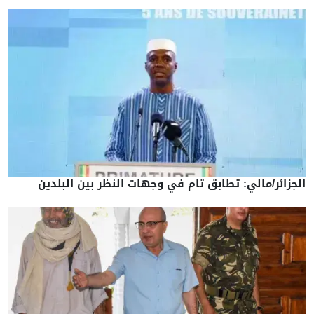
الجزائر/مالي: تطابق تام في وجهات النظر بين البلدين