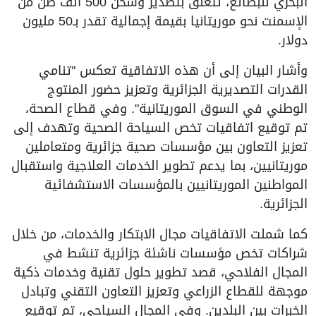
البحري للبضائع، تتعلق بتصدير وشحن 500 ألف طن من
الإسمنت نحو موريتانيا بقيمة إجمالية تقدر بـ50 مليون
دولار.
وأشار البيان إلى أن هذه الاتفاقية تعكس "تنامي
القدرات التصديرية الجزائرية وتعزيز حضور المنتوج
الوطني في السوق الموريتانية". وفي قطاع الصحة،
تم توقيع اتفاقيات تخص السياحة الصحية وتهدف إلى
تعزيز التعاون بين مؤسسات صحية جزائرية ومتعاملين
موريتانيين، بما يدعم تطوير الخدمات العلاجية واستقبال
المواطنين الموريتانيين بالمؤسسات الاستشفائية
الجزائرية.
كما شملت الاتفاقيات مجال الابتكار والخدمات، من خلال
شراكات تخص مؤسسات ناشئة جزائرية تنشط في
المجال الفلاحي، قصد تطوير حلول تقنية وخدمات ذكية
موجهة للقطاع الزراعي وتعزيز التعاون التقني وتبادل
الخبرات بين البلدين. وفي المجال السياحي، تم توقيع