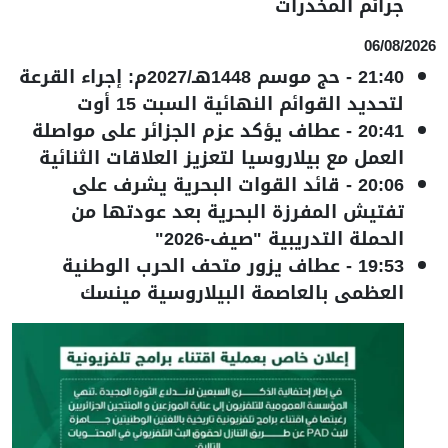
جرائم المخدرات
06/08/2026
21:40
-
حج موسم 1448هـ/2027م: إجراء القرعة
لتحديد القوائم النهائية السبت 15 أوت
20:41
-
عطاف يؤكد عزم الجزائر على مواصلة
العمل مع بيلاروسيا لتعزيز العلاقات الثنائية
20:06
-
قائد القوات البحرية يشرف على
تفتيش المفرزة البحرية بعد عودتها من
الحملة التدريبية "صيف-2026"
19:53
-
عطاف يزور متحف الحرب الوطنية
العظمى بالعاصمة البيلاروسية مينسك