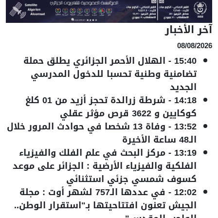
خر الأخبار
08/08/202
15:40
-
الهلال الأحمر الجزائري يطلق حملة
تضامنية وطنية تحسبا للدخول المدرسي
الجديد
14:18
-
شرطة زرالدة تحجز أزيد من 01 كلغ
كوكايين و 3622 قرص مؤثر عقلي
13:52
-
وفاة 13 شخصا في حوادث المرور خلال
الـ48 ساعة الأخيرة
13:19
-
مركز البحث في علم الفلك والفيزياء
الفلكية والفيزياء الأرضية : الجزائر على موعد
كسوف شمسي جزئي استثنائي
12:02
-
في عددها الـ757 لشهر أوت : مجلة
الجيش تعنون افتتاحيتها بـ"استقرار الوطن..