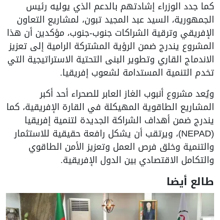
ما جدد الوزراء إشادتهم بالدعم الذي يوليه رئيس
لجمهورية، السيد عبد المجيد تبون، لمشاريع التعاون
لإفريقي وترقية الشراكات جنوب-جنوب، مؤكدين أن هذا
لمشروع يندرج ضمن الرؤية المشتركة الرامية إلى تعزيز
لاندماج القاري وتطوير البنى التحتية الاستراتيجية التي
خدم التنمية المستدامة لشعوب إفريقيا.
يُعد مشروع أنبوب الغاز العابر للصحراء أحد أكبر
لمشاريع الطاقوية المهيكلة في القارة الإفريقية، كما
ندرج ضمن أهداف الشراكة الجديدة لتنمية إفريقيا
(NEPAD)، ويرتقب أن يشكل رافعة حقيقية للاستثمار
التنمية وخلق فرص العمل وتعزيز الأمن الطاقوي
التكامل الاقتصادي بين الدول الإفريقية.
الع أيضا