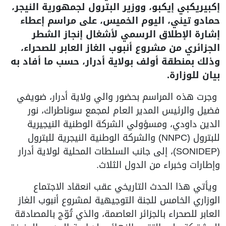
كبيريكبي إيكبو، ووزير البترول لجمهورية النيجر،
مادو تيني، اليوم الخميس، على مراسم إعطاء
شارة الإطلاق الرسمي لأشغال إنجاز الشطر
لجزائري من مشروع أنبوب الغاز العابر للصحراء،
ذلك بمنطقة أولف بولاية أدرار، حسب ما أفاد به
يان للوزارة.
جرت هذه المراسم بحضور والي ولاية أدرار، ضويفي
ضيل والرئيس المدير العام لمجمع سوناطراك، نور
لدين داودي، ومسؤولي الشركة الوطنية النيجيرية
للبترول (NNPC) والشركة الوطنية النيجرية للبترول
(SONIDEP)، إلى جانب السلطات المحلية لولاية أدرار
إطارات وخبراء من الدول الثلاث.
يأتي هذا الحدث التاريخي عقب انعقاد الاجتماع
لوزاري الخامس للجنة التوجيهية لمشروع أنبوب الغاز
لعابر للصحراء بالجزائر العاصمة، والذي تُوّج بالمصادقة