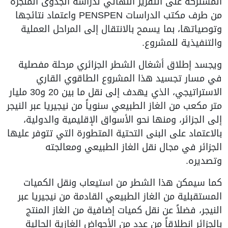
لمشتركة على التقرير النهائي لدراسة الجدوى المنجزة
من طرف مكتب الدراسات PENSPEN واعتماد نتائجها
توصياتها، بما يسمح بالانتقال إلى المراحل العملية
التنفيذية للمشروع.
يجسد إطلاق أشغال الشطر الجزائري مرحلة مفصلية
ي مسار تجسيد هذا المشروع الطاقوي القاري
الاستراتيجي، الذي يهدف إلى نقل ما بين 20 و30 مليار
تر مكعب من الغاز الطبيعي سنوياً من نيجيريا عبر النيجر
لى الجزائر، ومنها نحو الأسواق الإقليمية والدولية،
الاعتماد على البنى التحتية المتطورة التي تتوفر عليها
لجزائر في مجال نقل الغاز الطبيعي ومعالجته
تصديره.
ما سيمكن هذا الشطر من استيعاب ونقل الكميات
لمستقبلية من الغاز الطبيعي القادمة من نيجيريا عبر
لنيجر، فضلاً عن نقل كميات إضافية من الغاز المنتج
الجزائر انطلاقاً من عدد من الأحواض الغازية الحالية