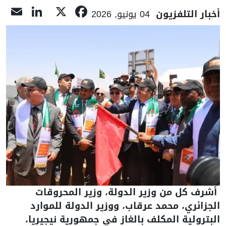
kedIn
il
Facebook
X
خبار التلفزيون
04 يونيو, 2026
شرف كل من وزير الدولة، وزير المحروقات
لجزائري، محمد عرقاب، ووزير الدولة للموارد
لبترولية المكلف بالغاز في جمهورية نيجيريا،