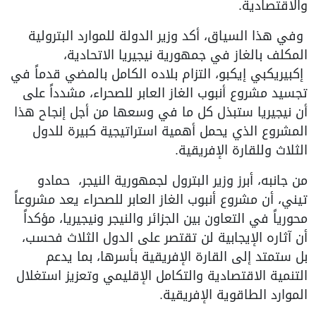
الاقتصادية.
في هذا السياق، أكد وزير الدولة للموارد البترولية
لمكلف بالغاز في جمهورية نيجيريا الاتحادية،
كبيريكبي إيكبو، التزام بلاده الكامل بالمضي قدماً في
جسيد مشروع أنبوب الغاز العابر للصحراء، مشدداً على
ن نيجيريا ستبذل كل ما في وسعها من أجل إنجاح هذا
لمشروع الذي يحمل أهمية استراتيجية كبيرة للدول
لثلاث وللقارة الإفريقية.
ن جانبه، أبرز وزير البترول لجمهورية النيجر، حمادو
يني، أن مشروع أنبوب الغاز العابر للصحراء يعد مشروعاً
حورياً في التعاون بين الجزائر والنيجر ونيجيريا، مؤكداً
ن آثاره الإيجابية لن تقتصر على الدول الثلاث فحسب،
ل ستمتد إلى القارة الإفريقية بأسرها، بما يدعم
لتنمية الاقتصادية والتكامل الإقليمي وتعزيز استغلال
لموارد الطاقوية الإفريقية.