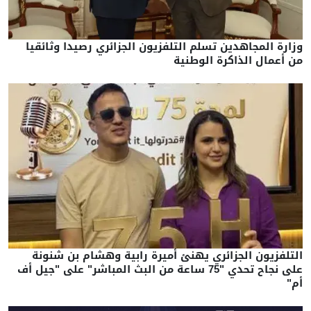
زارة المجاهدين تسلم التلفزيون الجزائري رصيدا وثائقيا
ن أعمال الذاكرة الوطنية
لتلفزيون الجزائري يهنئ أميرة رابية وهشام بن شنونة
على نجاح تحدي "75 ساعة من البث المباشر" على "جيل أف
م"