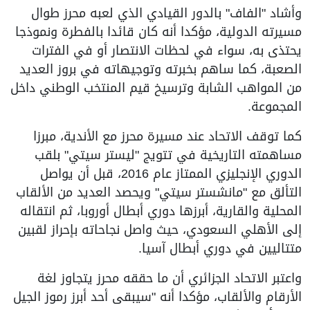
وأشاد "الفاف" بالدور القيادي الذي لعبه محرز طوال
مسيرته الدولية، مؤكدا أنه كان قائدا بالفطرة ونموذجا
يحتذى به، سواء في لحظات الانتصار أو في الفترات
الصعبة، كما ساهم بخبرته وتوجيهاته في بروز العديد
من المواهب الشابة وترسيخ قيم المنتخب الوطني داخل
المجموعة.
كما توقف الاتحاد عند مسيرة محرز مع الأندية، مبرزا
مساهمته التاريخية في تتويج "ليستر سيتي" بلقب
الدوري الإنجليزي الممتاز عام 2016، قبل أن يواصل
التألق مع "مانشستر سيتي" ويحصد العديد من الألقاب
المحلية والقارية، أبرزها دوري أبطال أوروبا، ثم انتقاله
إلى الأهلي السعودي، حيث واصل نجاحاته بإحراز لقبين
متتاليين في دوري أبطال آسيا.
واعتبر الاتحاد الجزائري أن ما حققه محرز يتجاوز لغة
الأرقام والألقاب، مؤكدا أنه "سيبقى أحد أبرز رموز الجيل