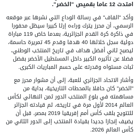
امتدت 12 عاما بقميص "الخضر".
وأكد "الفاف" في رسالة الوداع التي نشرها عبر موقعه
الرسمي، أن محرز يترك وراءه إرثا كبيرا سيظل محفورا
في ذاكرة كرة القدم الجزائرية، بعدما خاض 119 مباراة
دولية سجل خلالها 40 هدفا وقدم 45 تمريرة حاسمة،
ليصبح ثاني أفضل هداف في تاريخ المنتخب الوطني،
فضلا عن تأثيره الكبير داخل المستطيل الأخضر بفضل
ثبات مستواه وقدرته على حسم المباريات الكبرى.
وأشار الاتحاد الجزائري للعبة، إلى أن مشوار محرز مع
"الخضر" كان حافلا بالمحطات التاريخية، بداية من
مساهمته في بلوغ المنتخب الدور ثمن النهائي لكأس
العالم 2014 لأول مرة في تاريخه، ثم قيادته الجزائر
للتتويج بلقب كأس أمم إفريقيا 2019 بمصر، قبل أن
يضيف إنجازا جديدا بقيادة المنتخب إلى الدور الثاني من
كأس العالم 2026.