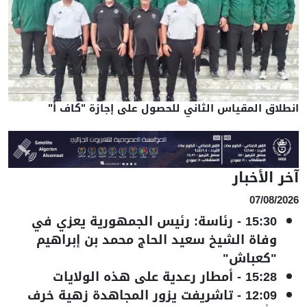
انطلاق المقياس الثاني للحصول على إجازة "كاف أ"
آخر الأخبار
07/08/2026
15:30
-
رئاسة: رئيس الجمهورية يعزي في
وفاة الشيخ سعيد الحاج محمد بن إبراهيم
"كعباش"
15:28
-
أمطار رعدية على هذه الولايات
12:09
-
تاشريفت يزور المجاهدة زهية خرف