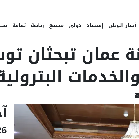
أخبار الوطن
إقتصاد
دولي
مجتمع
رياضة
ثقافة
صحة
ة عمان تبحثان تو
لخدمات البترولية
Linked
Email
F
آخ
26