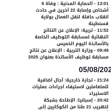
13:01
-
الحماية المدنية : وفاة 6
أشخاص وإصابة 22 آخرين في حادث
انقلاب حافلة لنقل العمال بولاية
قسنطينة
11:52
-
تربية: الإعلان عن النتائج
النهائية لمسابقة التوظيف الخاصة
بالأساتذة اليوم الخميس
09:49
-
وزارة التربية : الإعلان عن نتائج
مسابقة توظيف الأساتذة بعنوان 2025
05/08/20
21:24
-
تجارة خارجية: آجال اضافية
للمتعاملين لاستيفاء اجراءات عمليات
الاستيراد
20:42
-
إسبانيا: الإطاحة بشبكة
لتهريب 21 طنا من الكوكايين إلى