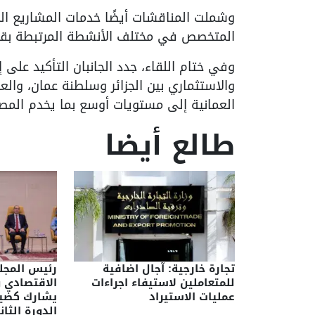
وشملت المناقشات أيضًا خدمات المشاريع المت
المتخصص في مختلف الأنشطة المرتبطة بقطاع
وفي ختام اللقاء، جدد الجانبان التأكيد على 
والاستثماري بين الجزائر وسلطنة عمان، والع
العمانية إلى مستويات أوسع بما يخدم المصا
طالع أيضا
تجارة خارجية: آجال اضافية
رئيس المج
للمتعاملين لاستيفاء اجراءات
الاقتصادي و
عمليات الاستيراد
يشارك كضي
الدورة الثا