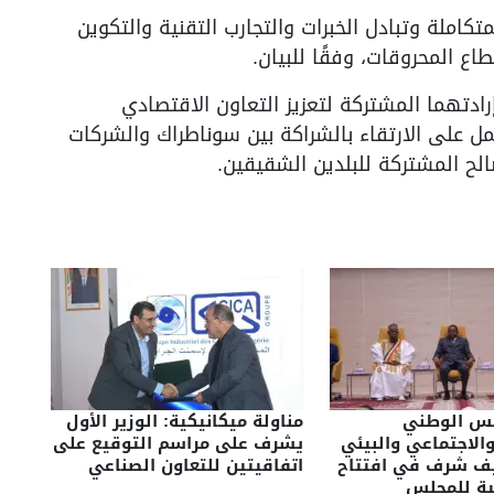
كاملة وتبادل الخبرات والتجارب التقنية والتكوين
 المحروقات، وفقًا للبيان.
إرادتهما المشتركة لتعزيز التعاون الاقتصادي
مل على الارتقاء بالشراكة بين سوناطراك والشركات
لح المشتركة للبلدين الشقيقين.
لس الوطني
مناولة ميكانيكية: الوزير الأول
الاجتماعي والبيئي
يشرف على مراسم التوقيع على
ف شرف في افتتاح
اتفاقيتين للتعاون الصناعي
نية للمجلس