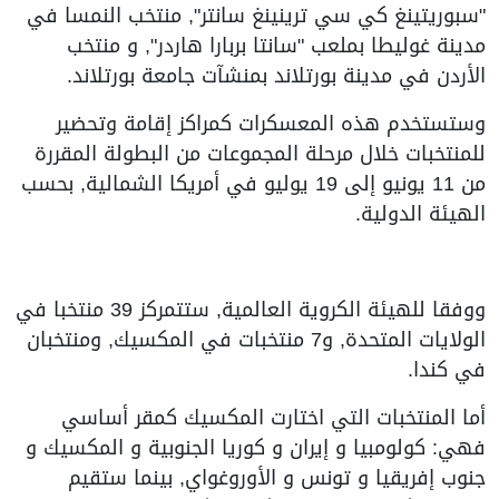
"سبوريتينغ كي سي ترينينغ سانتر", منتخب النمسا في
مدينة غوليطا بملعب "سانتا بربارا هاردر", و منتخب
الأردن في مدينة بورتلاند بمنشآت جامعة بورتلاند.
وستستخدم هذه المعسكرات كمراكز إقامة وتحضير
للمنتخبات خلال مرحلة المجموعات من البطولة المقررة
من 11 يونيو إلى 19 يوليو في أمريكا الشمالية, بحسب
الهيئة الدولية.
ووفقا للهيئة الكروية العالمية, ستتمركز 39 منتخبا في
الولايات المتحدة, و7 منتخبات في المكسيك, ومنتخبان
في كندا.
أما المنتخبات التي اختارت المكسيك كمقر أساسي
فهي: كولومبيا و إيران و كوريا الجنوبية و المكسيك و
جنوب إفريقيا و تونس و الأوروغواي, بينما ستقيم