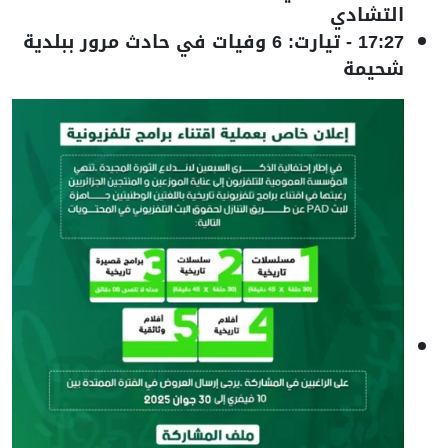
التشادي
17:27
-
تيارت: 6 وفيات في حادث مرور ببلدية
شحيمة