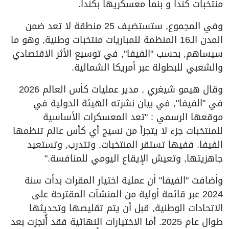
منتخبات كندا و بنما معسكريها بكندا.
وفي المجموع, ستستضيف 25 منطقة لا تعد ضمن
المدن الـ16 المنظمة للمباريات منتخبات وطنية, وهو ما
سيساهم, بحسب "الفيفا", في توسيع الأثر الاقتصادي
والشعبي للبطولة عبر أمريكا الشمالية.
وقال هيمو شيغري , مدير عمليات كأس العالم 2026
في "الفيفا", في بيان نشرته الهيئة الدولية في
موقعها الرسمي : "تعد المعسكرات الأساسية
للمنتخبات جزء لا يتجزأ من نسيج أي كأس عالم تنظمها
الفيفا. ففيها تستقر المنتخبات, وتتدرب, وتستعيد
جاهزيتها, وتعيش الإيقاع اليومي للمنافسة."
وأضافت "الفيفا" أن عملية اختيار المقرات بدأت سنة
2024 عبر قائمة أولية من المنشآت المقترحة على
الاتحادات الوطنية, قبل أن يتم تقليصها وتحديثها
طوال عام 2025. أما الاختيارات النهائية فقد أُنجزت بعد