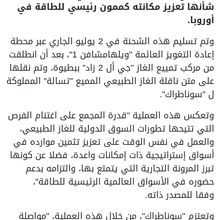
شأنها تعزيز مكانته كممون رئيسي للطاقة في
أوروبا.
وتم تسليم هذه الشحنة في 2 يوليو الجاري عبر محطة
إعادة التغويز العائمة "ويلهامشافن 1"، بعد أن انطلقت
من مركب تمييع الغاز "جي أل 2 زاد" ببطيوة، وتم نقلها
على متن ناقلة الغاز الطبيعي المميع "تسالة" المملوكة
ل "سوناطراك".
وتعكس هذه العملية "قدرة المجمع على اغتنام الفرص
التي تتيحها تطورات السوق الدولية للغاز الطبيعي،
والعمل في نفس الوقت على تعزيز تثمين موارده في
أسواق إستراتيجية ذات إمكانات واعدة، فضلا عن كونها
تبرز المرونة التجارية التي يتمتع بها، والتزامه بدعم
حضوره في الأسواق العالمية الرئيسية للطاقة"،
وفقا للمصدر ذاته.
وتعتزم "سوناطراك"، من خلال هذه العملية، "مواصلة