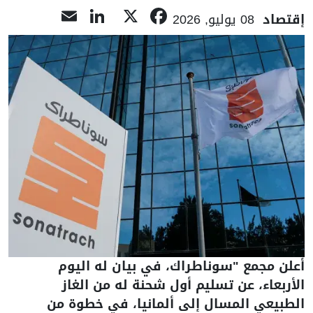
LinkedIn
Email
Facebook
X
إقتصاد
08 يوليو, 2026
أعلن مجمع "سوناطراك، في بيان له اليوم
الأربعاء، عن تسليم أول شحنة له من الغاز
الطبيعي المسال إلى ألمانيا، في خطوة من