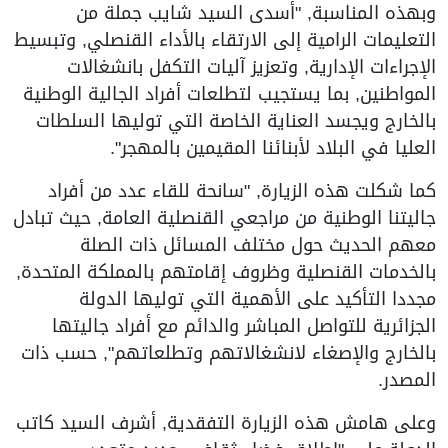
وبهذه المناسبة, "أسدى السيد شايب جملة من
التعليمات الرامية إلى الارتقاء بالأداء القنصلي, وتبسيط
الإجراءات الإدارية, وتعزيز آليات التكفل بانشغالات
المواطنين, بما يستجيب لتطلعات أفراد الجالية الوطنية
بالخارج ويجسد العناية الخاصة التي توليها السلطات
العليا في البلاد لأبنائنا المقيمين بالمهجر".
كما شكلت هذه الزيارة, "سانحة للقاء عدد من أفراد
جاليتنا الوطنية من مراجعي القنصلية العامة, حيث تبادل
معهم الحديث حول مختلف المسائل ذات الصلة
بالخدمات القنصلية وظروف إقامتهم بالمملكة المتحدة,
مجددا التأكيد على الأهمية التي توليها الدولة
الجزائرية للتواصل المباشر والدائم مع أفراد جاليتها
بالخارج والإصغاء لانشغالاتهم وتطلعاتهم", حسب ذات
المصدر.
وعلى هامش هذه الزيارة التفقدية, أشرف السيد كاتب