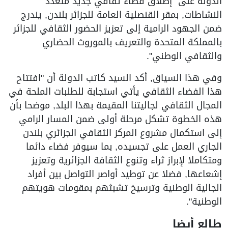
الدولة على "إطلاق فضاء ثقافي جديد متعدد
النشاطات, بمقر القنصلية العامة للجزائر بلندن, يندرج
ضمن الجهود الرامية إلى تعزيز الحضور الثقافي للجزائر
بالمملكة المتحدة والتعريف بالموروث الحضاري
والثقافي الوطني".
وفي هذا السياق, أكد السيد كاتب الدولة أن "افتتاح
هذا الفضاء الثقافي يأتي استجابة للطلبات الملحة في
المجال الثقافي لجاليتنا المقيمة بهذا البلد, موضحا بأن
هذه الخطوة تشكل مرحلة أولى ضمن المسار الرامي
إلى استكمال مشروع المركز الثقافي الجزائري بلندن
الجاري العمل على تجسيده, بما سيوفر فضاء دائما
ومتكاملا لإبراز ثراء وتنوع الثقافة الجزائرية وتعزيز
إشعاعها, فضلا عن توطيد أواصر التواصل بين أفراد
الجالية الوطنية وترسيخ تشبثهم بمقومات هويتهم
الوطنية".
طالع أيضا