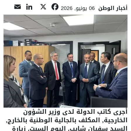
nkedIn
ail
Facebook
X
أخبار الوطن
06 يونيو, 2026
أجرى كاتب الدولة لدى وزير الشؤون
الخارجية, المكلف بالجالية الوطنية بالخارج,
السيد سفيان شايب, اليوم السبت, زيارة