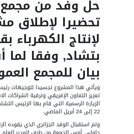
حل وفد من مجمع "س
تحضيرا لإطلاق مش
بتشاد, وفقا لما أ
بيان للمجمع العم
ويأتي هذا المشروع تجسيدا لتوجيهات رئيس ا
تعزيز التعاون الإفريقي وترقية الشراكات ال
الزيارة الرسمية التي قام بها الرئيس التشاد
22 إلى 24 أبريل الماضي.
وتم استقبال الوفد الجزائري الذي يقوده الرئ
جلولي, أمس الجمعة من طرف المدير العام لل