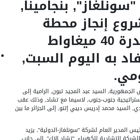
ونلغاز", بنجامينا,
روع إنجاز محطة
لإنتاج الكهرباء بقدرة 40 ميغاواط
فاد به اليوم السبت,
ومي.
لجمهورية, السيد عبد المجيد تبون, الرامية إلى
استراتيجية جنوب-جنوب, لاسيما مع تشاد, وذلك عقب
ي, السيد محمد إدريس ديبي إتنو, إلى الجزائر ما بين
يس المدير العام لشركة "سونلغاز-الدولية", يزيد
شركة التشادية للكهرباء, "تشاد إلاك", إلى جانب