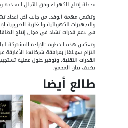
محطة إنتاج الكهرباء وفق الآجال المحددة وب
وتشمل مهمة الوفد, من جانب آخر, إعداد تش
والتجهيزات الكهربائية والغازية الضرورية ل
في دعم قدرات تشاد في مجال إنتاج الطاقة ال
وتعكس هذه الخطوة "الإرادة المشتركة للبل
التزام سونلغاز بمرافقة شركائها الأفارقة عب
القدرات التقنية, وتوفير حلول عملية تستجيب ل
يضيف بيان المجمع.
طالع أيضا