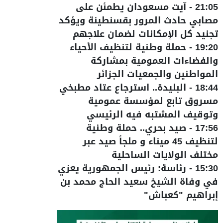
21:05
-
آيت مسعودان يطمئن على
مصابي حادث المرور بقسنطينة ويؤكد
تجنيد كل الإمكانات لضمان علاجهم
19:20
-
حملة وطنية لتنظيف الأحياء
والفضاءات العمومية بمشاركة
المواطنين والجمعيات الجزائر
18:44
-
البليدة.. استرجاع عتاد مطبخي
مسروق تابع لمؤسسة عمومية
وتوقيف المشتبه فيه الرئيسي
17:56
-
صيد بحري.. حملة وطنية
لتنظيف 45 ميناء و ملجأ صيد عبر
مختلف الولايات الساحلية
15:30
-
رئاسة: رئيس الجمهورية يعزي
في وفاة الشيخ سعيد الحاج محمد بن
إبراهيم "كعباش"