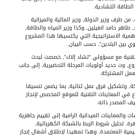
الطاقة التشادية.
 طرف وزير الدولة, وزير المالية والميزانية
طاهر حامد انغيلين, وكذا وزير المياه والطاقة,
همية الاستراتيجية التي يكتسيها هذا المشروع
ي بين البلدين", حسب البيان.
تقنية مع مسؤولي "تشاد إلاك", خصصت لبحث
وع, وت حديد أولويات المرحلة التحضيرية, إلى جانب
لعمل المشتركة.
, وتشكيل فرق عمل ثنائية, بما يضمن تنسيقا
ع في المعاينات التقنية للموقع المخصص لإنجاز
والمعاينات الميدانية الرامية إلى تقييم جاهزية
فرة, تحليل شروط الربط بالشبكة الكهربائية,
يمية المعتمدة, وهذا تمهيدا لإطلاق أشغال إنجاز