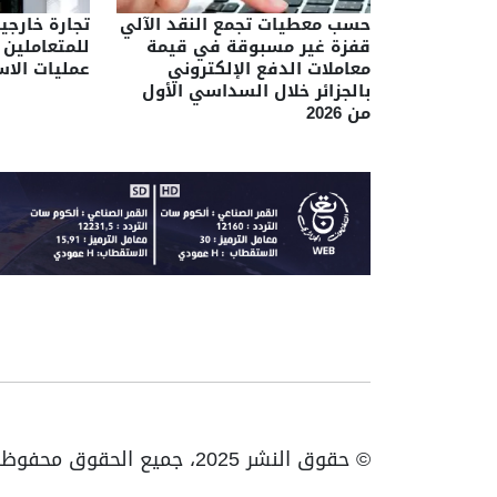
حسب معطيات تجمع النقد الآلي
تجارة خارجي
قفزة غير مسبوقة في قيمة
للمتعاملين 
معاملات الدفع الإلكتروني
عمليات الاس
بالجزائر خلال السداسي الأول
من 2026
© حقوق النشر 2025، جميع الحقوق محفوظة ENTV | الهاتف: 023531010 | فاكس: 023531093 / 023531998