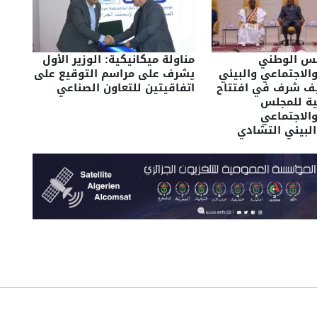
لس الوطني
مناولة ميكانيكية: الوزير الأول
الاجتماعي والبيئي
يشرف على مراسم التوقيع على
ف شرف في افتتاح
اتفاقيتين للتعاون الصناعي
نية للمجلس
الاجتماعي
البيئي التشادي