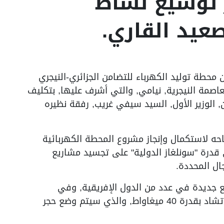
 توسيع نشاط
يد القاري.
حطة توليد الكهرباء للتضامن الجزائري-النيجري
 بالعاصمة النيجرية, نيامي, والتي أشرف عليها, بتكليف
 الوزير الأول, السيد سيفي غريب, رفقة نظيره
حه لاستكمال وإنجاز مشروع المحطة الكهربائية
لى قدرة "سونلغاز الدولية" على تجسيد مشاريع
ال المحددة.
 جديدة في عدد من الدول الإفريقية, وفي
مقدمتها مشروع محطة توليد الكهرباء في تشاد بقدرة 40 ميغاواط, والذي سيتم وضع حجر