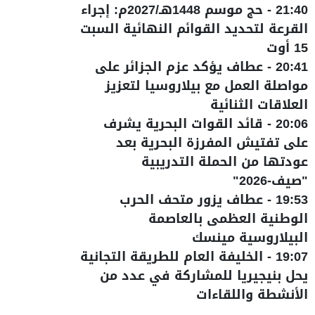
21:40
-
حج موسم 1448هـ/2027م: إجراء
القرعة لتحديد القوائم النهائية السبت
15 أوت
20:41
-
عطاف يؤكد عزم الجزائر على
مواصلة العمل مع بيلاروسيا لتعزيز
العلاقات الثنائية
20:06
-
قائد القوات البحرية يشرف
على تفتيش المفرزة البحرية بعد
عودتها من الحملة التدريبية
"صيف-2026"
19:53
-
عطاف يزور متحف الحرب
الوطنية العظمى بالعاصمة
البيلاروسية مينسك
19:07
-
الخليفة العام للطريقة التجانية
يحل بنيجيريا للمشاركة في عدد من
الأنشطة واللقاءات