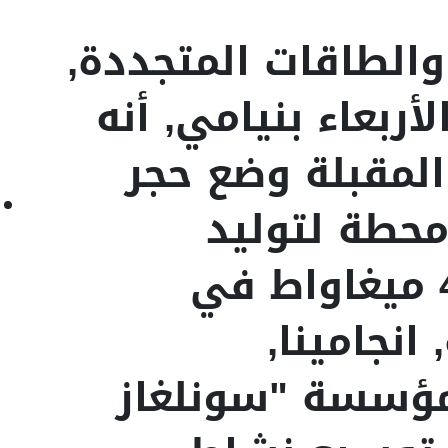
والطاقات المتجددة,
أربعاء بنيامي, أنه
المقبلة وضع حجر
حطة لتوليد
الكهرباء بقدرة 40 ميغاواط في
انجامينا,
مؤسسة "سونلغاز