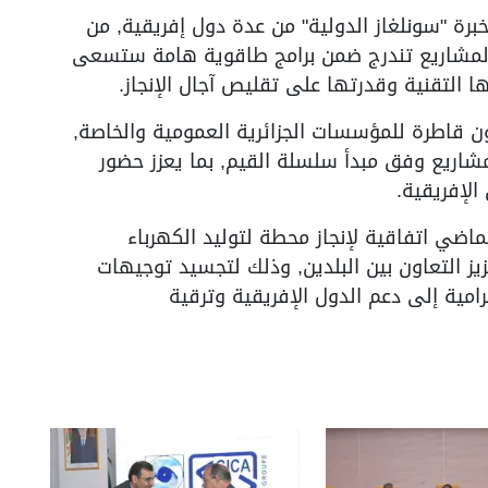
رة "سونلغاز الدولية" من عدة دول إفريقية, من
 المشاريع تندرج ضمن برامج طاقوية هامة ستسعى
 التقنية وقدرتها على تقليص آجال الإنجاز.
ون قاطرة للمؤسسات الجزائرية العمومية والخاصة,
شاريع وفق مبدأ سلسلة القيم, بما يعزز حضور
لإفريقية.
ماضي اتفاقية لإنجاز محطة لتوليد الكهرباء
 التعاون بين البلدين, وذلك لتجسيد توجيهات
امية إلى دعم الدول الإفريقية وترقية