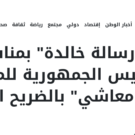
أخبار الوطن
إقتصاد
دولي
مجتمع
رياضة
ثقافة
صحة
سالة خالدة" بمنا
زة رئيس الجمهورية ل
عاشي" بالضريح ال