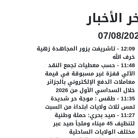
ر الأخبار
07/08/20
12:09
-
تاشريفت يزور المجاهدة زهية
خرف الله
11:48
-
حسب معطيات تجمع النقد
الآلي قفزة غير مسبوقة في قيمة
معاملات الدفع الإلكتروني بالجزائر
خلال السداسي الأول من 2026
11:35
-
طقس : موجة حر شديدة
تمس ثلاث ولايات ابتداءً من السبت
11:27
-
صيد بحري: حملة وطنية
لتنظيف 45 ميناء وملجأ صيد عبر
مختلف الولايات الساحلية