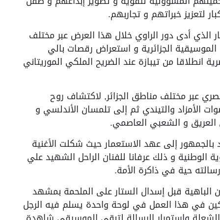
تحميلهم المسؤولية لتقوية و تطوير إبداعهم و صقل
ر لتعزيز خبراتهم و تجاربهم.
ر الذي أدى دور الراوي خلال هذا العرض عبر مختلف
الموسيقية الجزائرية و استعراض رقصات بالي
ية انطلاقا من تيبازة عند الضريح الملكي الموريتاني
ري عبر مختلف مناطق الجزائر, لاكتشاف روح
صوات الأمزاد والتيندي ثم إلى تلمسان الأندلسي و
ي العريق و الشعبي العاصمي.
د بالجمهور إلى عهد الاستعمار حيث شكلت الأغنية
 الوطنية و ذلك عرفانا للفنان الراحل الشهيد علي
سالته حية في ذاكرة الأمة.
ن الباهية قبل إسدال الستار على الملحمة بمشهد
ركين في هذا العمل في لوحة واحدة يسلم فيه الرجل
الشعلة واستمرار الرسالة لتبقى الموسيقى شاهدة