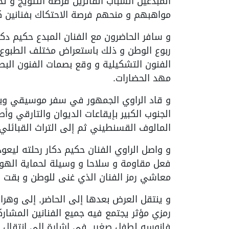
المبدعين الشباب الفائزين فرصة التتويج و 
مواهبهم و منحهم فرصة الاحتكاك بفنانين كبا
و سافر الحاضرون مع الفنان المبدع حكيم دكا
ربوع الوطن و ذلك باستعراض مختلف الطبوع 
الفنون التشكيلية و وقع بصمات الفنون البصر
مهد الحضارات.
و قاد الراوي الجمهور في سفر موسيقي وبص
الجنوب الكبير بإيقاعات الديوان والتارقي وأ
المالوف القسنطيني ثم إلى التراث القبائل
و واصل الراوي الفنان حكيم دكار رحلته ليعو
فعل مقاومة و سلاحا و وسيلة لحماية الهوية
معاشي رمز الفنان الذي غنى للوطن و بقت ر
و ينتقل العرض بعدها إلى الحاضر, إلى وهرا
رمزي مؤثر يجتمع فيه جميع الفنانين المشا
فانوسه لطفل صغير, في إشارة إلى انتقال 