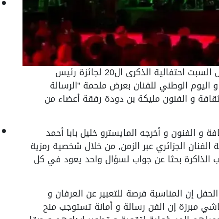
إحتضن الضريح الموريتاني بتيبازة سهرة أمس السبت احتفالية الذكرى ال20 لجائزة رئيس
 اليوم الوطني للفنان بعرض ملحمة "الرسالة
ثقافة و الفنون مليكة بن دودة رفقة أعضاء من
فة و الفنون و أخرجه المايسترو خليل بابا أحمد
ة الفنان الجزائري عبر الزمن, من خلال شخصية رمزية
 الذاكرة بحثا عن جواب لسؤال واحد يعود في كل
حفل إن المناسبة فرصة للتعبير عن العرفان و
شي مبرزة إن الفن رسالة و أمانة تستوجب منح