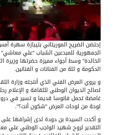
الجمهورية للمبدعين الشباب "علي معاشي" و
الخالدة" وسط أجواء مميزة حضرتها وزيرة ال
الحكومة و ثلة من الفنانات و الفنانين.
و يروي العرض الفني الذي أنتجته وزارة الثقا
لصالح الديوان الوطني للثقافة و الإعلام رحل
غامضة تحمل فانوسا قديما و تسير في دروب
لوحة من لوحات العرض "شكون أنت؟".
و أكدت السيدة بن دودة لدى إشرافها على ال
التقدير لروح شهيد الواجب الوطني علي معا