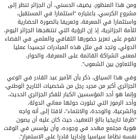
ومن هذا المنظور، يضيف الحسني، أن الجزائر تنظر إلى
مشروع الكرسي، باعتباره "استثمارا في المستقبل،
واستثمارا في المعرفة، وتعريفا بالصورة الحضارية
للأمة الجزائرية، إذ إن الرؤية التي تنتهجها الجزائر اليوم،
تقوم على تعزيز حضورها الثقافي والعلمي في الفضاء
الدولي، وتجد في مثل هذه المبادرات تجسيدا عمليا
لمعنى الشراكة القائمة على المعرفة، والحوار،
والتعاون بين الشعوب".
وفي هذا السياق، ذكر بأن الأمير عبد القادر في الوعي
الجزائري أكبر من مجرد رجل من شخصيات التاريخ الوطني،
وإنما هو أحد المؤسسين الكبار للفكر الجزائري الحديث،
وأحد الرموز التي تبلورت حولها معاني الدولة،
والشرعية، والوحدة، والانتماء"، لافتا إلى أنه واجه
"ظرفا تاريخيا بالغ التعقيد، حيث كان عليه أن يصون
هوية مجتمع مهدد في وجوده، وأن يؤسس في الوقت
نفسه نظاما سياسيا وإداريا قادرا على الاستمرار".