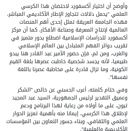
وأوضح أن اختيار أكسفورد لاحتضان هذا الكرسي
العلمي "يحمل دلالات تتجاوز الإطار الأكاديمي المباشر،
فهذه الجامعة العريقة تمثل إحدى أهم المنصات
العالمية لإنتاج المعرفة وصناعة الأفكار، كما أن مركز
أكسفورد للدراسات الإسلامية اضطلع بدور متميز في
تقريب دوائر الفهم المتبادل بين العالم الإسلامي
والغرب، ومن ثم، فإن حضور الأمير عبد القادر هنا يبدو
طبيعيا، لأنه يجسد شخصية خاطبت عصرها بلغة القيم
الكونية، وما تزال قادرة على مخاطبة عصرنا باللغة
نفسها".
وفي ختام كلمته، أعرب الحسني عن خالص "الشكر
وعميق التقدير لرئيس الجمهورية، السيد عبد المجيد
تبون، على ما أولاه من رعاية لهذا البرنامج ودعم
لإطلاق هذا الكرسي، إيمانا منه بأهمية تعزيز الحوار
العلمي والثقافي، وبناء جسور التعاون بين المؤسسات
الأكاديمية والعلمية".