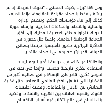
ومن هنا تبرز ــ يضيف الحسني ــ "تجربته الفريدة، إذ لم
ينشغل فقط بالجهاد وقيادة المقاومة، وإنما انصرف
كذلك إلى بناء مؤسسات الحكم، وتنظيم الإدارة
والمالية والقضاء، والعلاقات الخارجية، وإرساء صورة
للدولة، تتجاوز منطق العصبية المحلية، إلى أفق
الجماعة الوطنية الجامعة. ولهذا ظل حضوره في
الذاكرة الجزائرية حضورا تأسيسيا، مرتبطا بمعاني
الدولة، بقدر ارتباطه بمعاني الجهاد والتحرير".
وانطلاقا من ذلك، فإن دراسة الأمير اليوم ليست
استعادة لذكرى تاريخية فحسب، و"إنما هي بحث في
نموذج فكري، قادر على الإسهام في معالجة كثير من
القضايا التي تشغل الفكر العالمي المعاصر، مثل قضية
التعايش بين الأديان والثقافات، وقضية أخلاقيات
القوة، وقضية العلاقة بين الهوية والانفتاح، وقضية
بناء السلم في عالم تتكاثر فيه أسباب الانقسام".