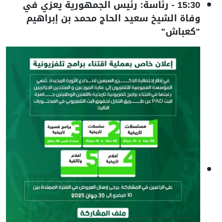
15:30
-
رئاسة: رئيس الجمهورية يعزي في
وفاة الشيخ سعيد الحاج محمد بن إبراهيم
"كعباش"