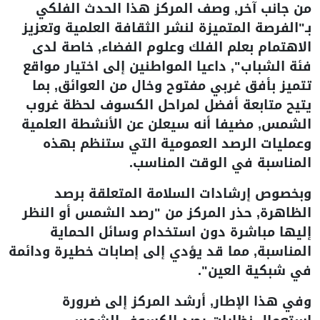
من جانب آخر, وصف المركز هذا الحدث الفلكي
بـ"الفرصة المتميزة لنشر الثقافة العلمية وتعزيز
الاهتمام بعلم الفلك وعلوم الفضاء, خاصة لدى
فئة الشباب", داعيا المواطنين إلى اختيار مواقع
تتميز بأفق غربي مفتوح وخال من العوائق, بما
يتيح متابعة أفضل لمراحل الكسوف لحظة غروب
الشمس, مضيفا أنه سيعلن عن الأنشطة العلمية
وعمليات الرصد العمومية التي ستنظم بهذه
المناسبة في الوقت المناسب.
وبخصوص إرشادات السلامة المتعلقة برصد
الظاهرة, حذر المركز من "رصد الشمس أو النظر
إليها مباشرة دون استخدام وسائل الحماية
المناسبة, مما قد يؤدي إلى إصابات خطيرة ودائمة
في شبكية العين".
وفي هذا الإطار, أرشد المركز إلى ضرورة