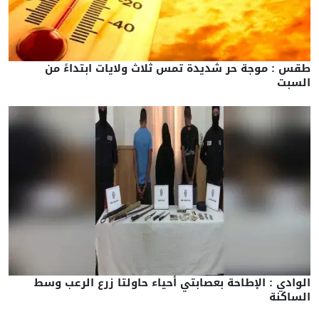
طقس : موجة حر شديدة تمس ثلاث ولايات ابتداءً من
السبت
الوادي : الإطاحة بعصابتي أحياء حاولتا زرع الرعب وسط
الساكنة