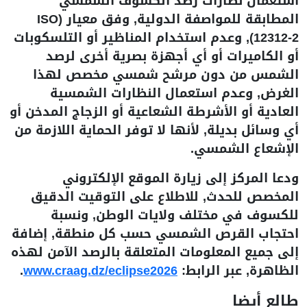
استعمال نظارات رصد الكسوف الشمسي
المطابقة للمواصفة الدولية, وفق معيار (ISO
12312-2), وعدم استخدام المناظير أو التلسكوبات
أو الكاميرات أو أي أجهزة بصرية أخرى لرصد
الشمس من دون مرشح شمسي مخصص لهذا
الغرض, وعدم استعمال النظارات الشمسية
العادية أو الأشرطة الشعاعية أو الزجاج المدخن أو
أي وسائل بديلة, لأنها لا توفر الحماية اللازمة من
الإشعاع الشمسي.
ودعا المركز إلى زيارة الموقع الإلكتروني
المخصص للحدث, للاطلاع على التوقيت الدقيق
للكسوف في مختلف ولايات الوطن, ونسبة
احتجاب القرص الشمسي حسب كل منطقة, إضافة
إلى جميع المعلومات المتعلقة بالرصد الآمن لهذه
الظاهرة, عبر الرابط:
www.craag.dz/eclipse2026
.
طالع أيضا