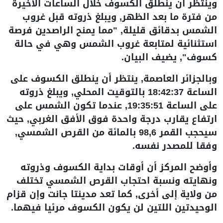
وينتظر أن ينطلق الكسوف خلال الساعات الأخيرة
من فترة ما بعد الظهر, ويبلغ ذروته قبل غروب
الشمس بدقائق قليلة, "مما يمنح الراصدين فرصة
استثنائية لمتابعة غروب الشمس وهي في حالة
كسوف", يضيف البيان.
وبالجزائر العاصمة, ينتظر أن ينطلق الكسوف على
الساعة 18:42:37 بالتوقيت المحلي, ويبلغ ذروته
على الساعة 19:35:51, عندما تكون الشمس على
ارتفاع يقارب درجة واحدة فوق الأفق الغربي, حيث
سيحجب القمر 98,6 بالمائة من القرص الشمسي,
وفقا للمصدر نفسه.
وأوضح المركز أن أوقات بداية الكسوف وذروته
ونهايته ونسبة احتجاب القرص الشمسي تختلف
من ولاية إلى أخرى, كما تعد مدينتا جانت وإن قزام
الوحيدتين اللتين لن يكون الكسوف مرئيا فيهما.