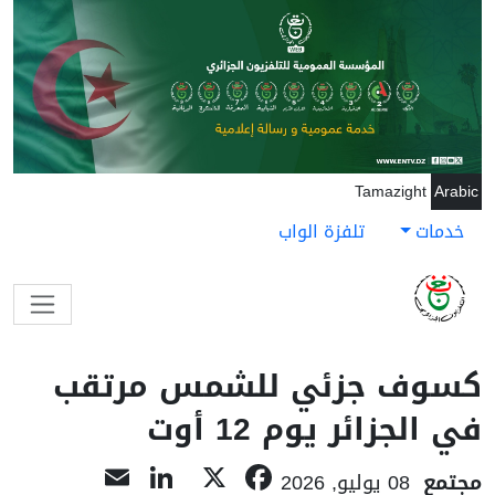
جاوز إلى المحتوى الرئيسي
Tamazight
Arabic
خدمات
تلفزة الواب
كسوف جزئي للشمس مرتقب
في الجزائر يوم 12 أوت
LinkedIn
Email
Facebook
X
مجتمع
08 يوليو, 2026