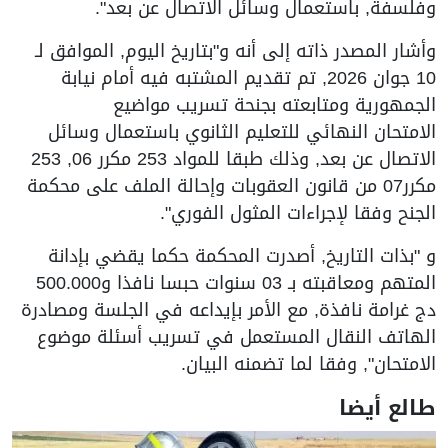
وفلسفة, باستعمال وسائل الاتصال عن بعد".
وأشار المصدر ذاته إلى أنه و"بتاريخ اليوم, الموافق لـ
10 جوان 2026, تم تقديم المشتبه فيه أمام نيابة
الجمهورية ومتابعته بجنحة تسريب مواضيع
الامتحان النهائي للتعليم الثانوي باستعمال وسائل
الاتصال عن بعد, وذلك طبقا للمواد 253 مكرر 06, 253
مكرر07 من قانون العقوبات وإحالة الملف على محكمة
الجنح وفقا لإجراءات المثول الفوري".
و "بذات التاريخ, أصدرت المحكمة حكما يقضي بإدانة
المتهم ومعاقبته بـ 03 سنوات حبسا نافذا و500.000
دج غرامة نافذة, مع الأمر بإيداعه في الجلسة ومصادرة
الهاتف النقال المستعمل في تسريب أسئلة موضوع
الامتحان", وفقا لما تضمنه البيان.
طالع أيضا