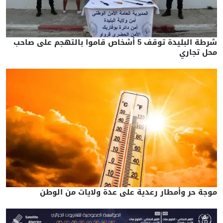
شرطة البليدة توقف 5 أشخاص قاموا بالتهجم على صاحب
محل تجاري
موجة حر وأمطار رعدية على عدة ولايات من الوطن