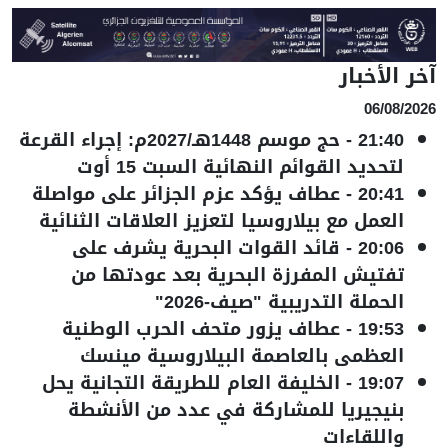
آخر الأخبار
06/08/2026
21:40
-
حج موسم 1448هـ/2027م: إجراء القرعة
لتحديد القوائم النهائية السبت 15 أوت
20:41
-
عطاف يؤكد عزم الجزائر على مواصلة
العمل مع بيلاروسيا لتعزيز العلاقات الثنائية
20:06
-
قائد القوات البحرية يشرف على
تفتيش المفرزة البحرية بعد عودتها من
الحملة التدريبية "صيف-2026"
19:53
-
عطاف يزور متحف الحرب الوطنية
العظمى بالعاصمة البيلاروسية مينسك
19:07
-
الخليفة العام للطريقة التجانية يحل
بنيجيريا للمشاركة في عدد من الأنشطة
واللقاءات