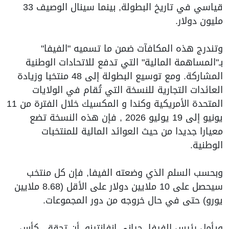
قياسي في تاريخ البطولة, بينما سينال الوصيف 33
مليون دولار.
وتندرج هذه المكافآت ضمن ما تسميه "الفيفا"
بـ"المساهمة المالية" التي تدفع للاتحادات الوطنية
المشاركة. ومع توسيع البطولة إلى 48 منتخبا وزيادة
العائدات التجارية للنسخة التي تُقام في الولايات
المتحدة الأمريكية وكندا و المكسيك خلال الفترة من 11
يونيو إلى 19 يوليو 2026 , فإن هذه النسخة تضع
معيارا جديدا من حيث العوائد المالية للمنتخبات
الوطنية.
وبحسب السلم الذي وضعته الفيفا, فإن كل منتخب
سيحصل على 10 ملايين دولار على الأقل (8.68 ملايين
يورو) حتى في حال خروجه من دور المجموعات.
ويأمل رئيس الفيفا, جياني انفانتينو, أن تحقق كأس