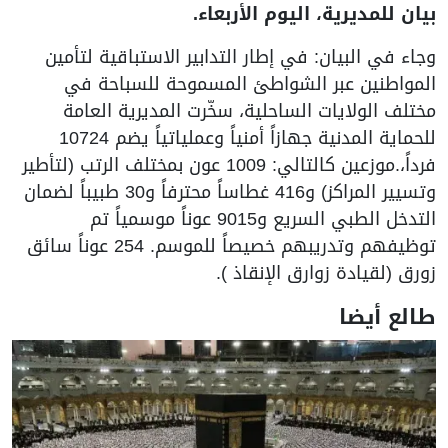
بيان للمديرية، اليوم الأربعاء.
وجاء في البيان: في إطار التدابير الاستباقية لتأمين
المواطنين عبر الشواطئ المسموحة للسباحة في
مختلف الولايات الساحلية، سخّرت المديرية العامة
للحماية المدنية جهازاً أمنياً وعملياتياً يضم 10724
فرداً،.موزعين كالتالي: 1009 عون بمختلف الرتب (لتأطير
وتسيير المراكز) و416 غطاساً محترفاً و30 طبيباً لضمان
التدخل الطبي السريع و9015 عوناً موسمياً تم
توظيفهم وتدريبهم خصيصاً للموسم. 254 عوناً سائق
زورق (لقيادة زوارق الإنقاذ ).
طالع أيضا