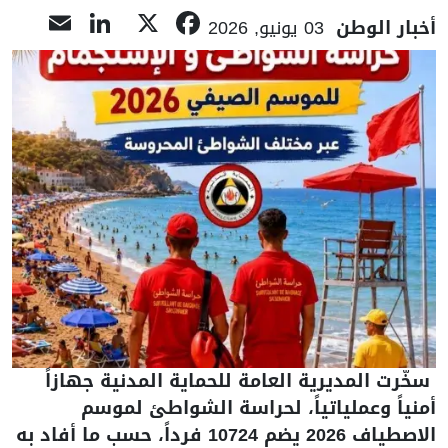
nkedIn
ail
Facebook
X
أخبار الوطن
03 يونيو, 2026
سخّرت المديرية العامة للحماية المدنية جهازاً
أمنياً وعملياتياً، لحراسة الشواطئ لموسم
الاصطياف 2026 يضم 10724 فرداً، حسب ما أفاد به