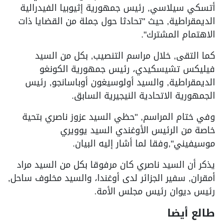
أتسكي سيلاسي, رئيس جمهورية إثيوبيا الفيدرالية
الديمقراطية, حيث "تحادثا حول جملة من القضايا ذات
الاهتمام المشترك".
كما التقى, خلال مراسم التنصيب, بكل من السيد
فيليكس تشيسكيدي، رئيس جمهورية الكونغو
الديمقراطية, والسيد أولوسيغون أوباسانجو, رئيس
الجمهورية الاتحادية النيجيرية السابق.
وفي ختام المراسم, "حظي السيد عزوز ناصري بتحية
خاصة من الرئيس الأوغندي السيد يوويري
موسيفيني",وفقا لما أشار إليه البيان.
يذكر أن السيد ناصري كان مرفوقا بكل من السيد مراد
أمقران, سفير الجزائر لدى أوغندا، والسيد مخلوف ساحل,
رئيس ديوان رئيس مجلس الأمة.
طالع أيضا