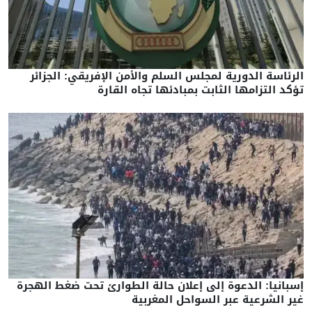
الرئاسة الدورية لمجلس السلم والأمن الإفريقي: الجزائر
تؤكد التزامها الثابت بمبادئها تجاه القارة
إسبانيا: الدعوة إلى إعلان حالة الطوارئ تحت ضغط الهجرة
غير الشرعية عبر السواحل المغربية