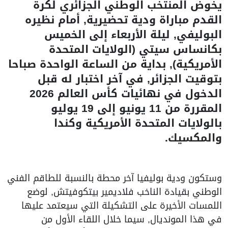
يخوض المنتخب الوطني الجزائري لكرة
القدم مباراة ودية تحضيرية, أمام نظيره
البوليفي, ليلة الأربعاء إلى الخميس
بكانساس سيتي (الولايات المتحدة
الأمريكية), بداية من الساعة الواحدة صباحا
بتوقيت الجزائر, في آخر اختبار له قبل
الدخول في نهائيات كأس العالم 2026
المقررة من 11 يونيو إلى 19 يوليو
بالولايات المتحدة الأمريكية وكندا
والمكسيك.
وستكون ودية بوليفيا آخر محطة بالنسبة للطاقم الفني
الوطني بقيادة الناخب فلاديمير بيتكوفيتش, لوضع
اللمسات الأخيرة على التشكيلة التي سيعتمد عليها
في هذا المونديال, سيما خلال اللقاء الأول من