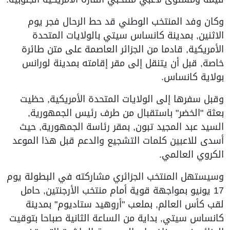
وكان وفد المنتخب الوطني قد حط الرحال فجر يوم
الاثنين, بمدينة كانساس سيتي بالولايات المتحدة
الأمريكية, قادما من الجزائر العاصمة على متن طائرة
خاصة, قبل أن يتنقل إلى مقر إقامته بمدينة لورانس
بولاية كانساس.
وقبل سفرها إلى الولايات المتحدة الأمريكية, حظيت
بعثة "الخضر" باستقبال من طرف رئيس الجمهورية,
السيد عبد المجيد تبون, بمقر رئاسة الجمهورية, حيث
أسدى للاعبين كلمات التشجيع والدعم قبل هذا الموعد
الكروي العالمي.
وسيستهل المنتخب الجزائري مشاركته في البطولة يوم
17 يونيو بمواجهة قوية أمام منتخب الأرجنتين, حامل
لقب كأس العالم, بملعب "أروهيد ستاديوم" بمدينة
كانساس سيتي, بداية من الساعة الثانية صباحا بتوقيت