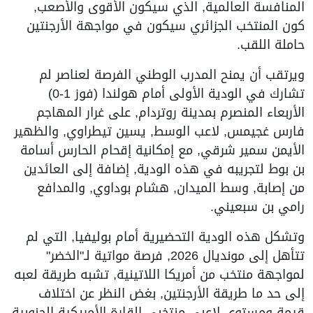
المنافسة العالمية, الذي سيكون الأقوى والأصعب,
كون المنتخب الجزائري سيكون في مواجهة الأرجنتين
حاملة اللقب.
ويرتقب أن يمنح المدرب الوطني الفرصة لعناصر لم
تشارك في الودية الأولى أمام هولندا (فوز 1-0)
الأربعاء المنصرم بمدينة روتردام, على غرار المهاجم
فارس غجيمس, لاعب الوسط, يسين تيطراوي, والظهير
الأيمن سمير شرقي, مع إمكانية إقحام الحارس أسامة
بن بوط لتجريبه في هذه الودية, إضافة إلى العائدين
من إصابة, وسط الميدان, هشام بوداوي, والمدافع
رامي بن سبعيني.
وتشكل هذه الودية التحضيرية أمام بوليفيا, التي لم
تتأهل إلى مونديال 2026, فرصة مواتية لـ"الخضر"
لمواجهة منتخب من أمريكا اللاتينية, تشبه طريقة لعبه
إلى حد ما طريقة الأرجنتين, بغض النظر عن اختلاف
قيمة ومستوى لاعبي منتخبي القارة الأمريكية الجنوبية.