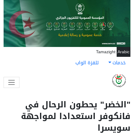
جاوز إلى المحتوى الرئيسي
Tamazight
Arabic
خدمات
تلفزة الواب
"الخضر" يحطون الرحال في
فانكوفر استعدادا لمواجهة
سويسرا