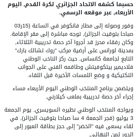
حسبما كشفه الاتحاد الجزائري لكرة القدم, اليوم
الأربعاء, عبر موقعه الرسمي.
وفور وصوله إلى مطار فانكوفر في الساعة (15ر03
صباحا بتوقيت الجزائر), توجه مباشرة إلى مقر الإقامة.
وكان رفقاء محرز قد أجروا آخر حصة تدريبية الثلاثاء,
بمدينة لورانس على أرضية مركب "روك تشالك بارك"
التابع لجامعة كانساس, حيث ركز الناخب الوطني
فلاديمير بيتكوفيتش وطاقمه الفني على الجوانب
التكتيكية و وضع اللمسات الأخيرة قبل اللقاء.
ويتضمن برنامج المنتخب الوطني اليوم الأربعاء مساء
إجراء آخر حصة تدريبية بملعب كيلارني.
ويواجه المنتخب الوطني نظيره السويسري, يوم الجمعة
3 يوليو (فجر الجمعة 4 سا صباحا بتوقيت الجزائر), في
لقاء يسعى فيه "الخضر" إلى حجز بطاقة العبور إلى
الدور ثمن النهائي.