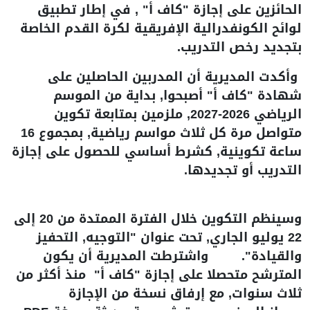
الحائزين على إجازة "كاف أ" , في إطار تطبيق
لوائح الكونفدرالية الإفريقية لكرة القدم الخاصة
بتجديد رخص التدريب.
وأكدت المديرية أن المدربين الحاصلين على
شهادة "كاف أ" أصبحوا, بداية من الموسم
الرياضي 2026-2027, ملزمين بمتابعة تكوين
متواصل مرة كل ثلاث مواسم رياضية, بمجموع 16
ساعة تكوينية, كشرط أساسي للحصول على إجازة
التدريب أو تجديدها.
وسينظم التكوين خلال الفترة الممتدة من 20 إلى
22 يوليو الجاري, تحت عنوان "التوجيه, التحفيز
والقيادة". واشترطت المديرية أن يكون
المترشح متحصلا على إجازة "كاف أ" منذ أكثر من
ثلاث سنوات, مع إرفاق نسخة من الإجازة