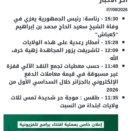
07/08/2026
15:30
-
رئاسة: رئيس الجمهورية يعزي في
وفاة الشيخ سعيد الحاج محمد بن إبراهيم
"كعباش"
15:28
-
أمطار رعدية على هذه الولايات
12:09
-
تاشريفت يزور المجاهدة زهية خرف
الله
11:48
-
حسب معطيات تجمع النقد الآلي قفزة
غير مسبوقة في قيمة معاملات الدفع
الإلكتروني بالجزائر خلال السداسي الأول من
2026
11:35
-
طقس : موجة حر شديدة تمس ثلاث
ولايات ابتداءً من السبت