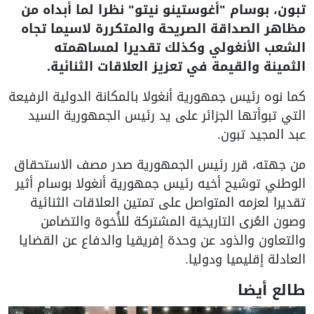
تبون، بوسام "أغوستينو نيتو" نظرا لما أبداه من
مظاهر الصداقة الصريحة والمتكررة لاسيما تجاه
الشعب الأنغولي وكذلك تقديرا لمساهمته
الثمينة والقيمة في تعزيز العلاقات الثنائية.
كما نوه رئيس جمهورية أنغولا بالمكانة الدولية الرفيعة
التي تبوأتها الجزائر على يد رئيس الجمهورية السيد
عبد المجيد تبون.
من جهته، قرر رئيس الجمهورية صدر مصف الاستحقاق
الوطني توشيح أخيه رئيس جمهورية أنغولا بوسام أثير
تقديرا لعزمه المتواصل على تمتين العلاقات الثنائية
وصون العُرى التاريخية المشتركة للأُخوة والتضامن
والتعاون والذود عن وحدة إفريقيا والدفاع عن القضايا
العادلة إقليميا ودوليا.
طالع أيضا