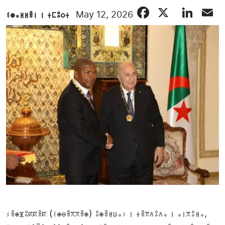
Faceboo
X
Lin
E
ⵉⵙⴰⵍⵍⴻⵏ ⵏ ⵜⵎⵓⵔⵜ
May 12, 2026
ⵢⴻⵙⴼⵓⴽⴽⴻⴽ (ⵉⵙⴱⴻⴳⴳⴻⵙ) ⵓⵙⴻⵍⵡⴰⵢ ⵏ ⵜⴻⴳⴷⵓⴷⴰ ⵏ ⴰⵏⴳⵓⵍⴰ,