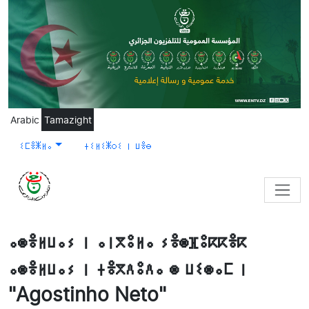
Skip to main content
Arabic
Tamazight
ⵉⵎⴻⵥⵍⴰ
ⵜⵉⵍⵉⵥⵔⵉ ⵏ ⵡⴻⴱ
ⴰⵙⴻⵍⵡⴰⵢ ⵏ ⴰⵏⴳⵓⵍⴰ ⵢⴻⵙⴼⵓⴽⴽⴻⴽ
ⴰⵙⴻⵍⵡⴰⵢ ⵏ ⵜⴻⴳⴷⵓⴷⴰ ⵙ ⵡⵉⵙⴰⵎ ⵏ
"Agostinho Neto"