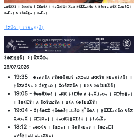
ⴰⵀⴻⴳⴳⵉ ⵏ ⵓⴱⵔⵉⴷ ⵉ ⵓⵞⵀⴻⴷ ⵏ ⵜⴰⵛⵔⵉⴽⵜ ⴳⴰⵔ ⵍⴻⵣⵣⴰⵢⴻⵔ ⴷ ⵍⵉⴱⵢⴰ ⴷⴻⴳ ⵓⵃⵔⵉⵛ ⵏ
ⵡⴰⵎⴰⵏ ⴷ ⵢⵉⵙⵓⴼⴰ ⵏ ⵡⴰⵎⴰⵏ
ⵓⴳⴻⵔ ⵏ ⵢⵉⵙⴰⵍⵍⴻⵏ
ⵉⵙⵇⵍⵍⴻⵏ ⵉⵏⴻⴳⵓⵔⴰ
28/07/2026
19:35
-
ⵙⴰⵄⵢⵓⴷ ⵢⴻⵙⵙⴻⵍⵡⵉ ⴰⴳⵔⴰⵡ ⴰⴽⴽⴻⴷ ⵍⵡⴰⵍⵉⵢⴻⵏ ⵏ
ⵜⴻⴳⴷⵓⴷⴰ ⵉ ⵓⴹⴼⴰⵔ ⵏ ⵓⵔⴻⵇⵇⴻⵄ ⵏ ⵡⵉⴷ ⵉⵀⵓⵡⵡⵣⴻⵏ
19:05
-
ⴻⵙⵙⴻⵅⵙⵉ ⵏ ⴰⴽⴽ ⵜⵉⵎⴻⵙ ⴷ ⵜⴰⵣⵡⴰⵔⴰ ⵏ ⵓⵎⴻⵀⵍⴰⵏ
ⵏ ⵓⵙⵉⴹⴻⵏ ⴷ ⵓⵔⴻⵇⵇⴻⵄ ⵏ ⵡⵉⴷ ⵉⵀⵓⵡⵡⵣⴻⵏ
19:04
-
ⵓⵏⴻⵙⵛⵓ ⵜⴻⵙⵙⴻⵏⵎⵎⴻⵔ ⵍⵯⴻⵀⴷ ⵏ ⵍⴻⵣⵣⴰⵢⴻⵔ ⴷⴻⴳ
ⵓⵃⵔⴰⵣ ⵏ ⵓⵎⵓⴽⴰⵏ ⵏ ⵜⴰⵔⴽⵓⵍⵓⵊⵉⵜ ⵏ ⵜⵉⵃⴰⵣⴰ
18:12
-
ⴰⴱⵔⵉⴷ ⵏ ⵓⴼⵔⴰⵏ ⵏ ⵓⵙⴻⵍⵡⴰⵢ ⵏ ⵓⵙⵇⴰⵎⵓ
ⴰⵖⴻⵍⵏⴰⵡ ⴰⵎⴰⴳⴷⴰⵢ