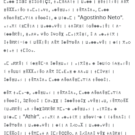
ⵎⴰⵙⵙ ⵊⵓãⵓ ⵍⵓⵓⵔⴻⵏçⵓ, ⵜⴰⵎⴻⴷⴷⵉⵜ ⵏ ⵡⴰⵙⵙ ⵏ ⵍⴻⵜⵏⵉⵢⴻⵏ ⴷⴻⴳ
ⵍⴻⵣⵣⴰⵢⴻⵔ ⵜⴰⵎⴰⵏⴰⵖⵜ, ⴰⵙⴻⵍⵡⴰⵢ ⵏ ⵜⴻⴳⴷⵓⴷⴰ, ⵎⴰⵙⵙ
ⵄⴻⴱⴷⴻⵍⵎⴰⴶⵉⴷ ⵜⴻⴱⴱⵓⵏ, ⵙ ⵡⵉⵙⴰⵎ ⵏ "Agostinho Neto".
ⴰⵢⴰⴳⵉ ⵉⵍⵎⴻⵏⴷ ⵏ ⵡⴰⵙⵙⴰⵖⴻⵏ ⵏ ⵜⴷⵓⴽⵍⵉ ⵉⵕⴻⵙⵙⴰⵏⴻⵏ ⵉ ⴷ-
ⵉⵙⵙⴻⴽⴻⵏ, ⵍⴰⴷⵖⴰ ⵖⴻⵔ ⵓⵖⵔⴻⴼ ⴰⵎⴰⵏⴳⵓⵍⵉ, ⵓ ⴷ ⴰⵙⴰⵜⵉⴳ ⵏ
ⵓⵜⴻⴽⴽⵉ-ⵉⵙ ⵉ ⵡⴻⵣⵏⴻⵏ ⴷⴻⴳ ⵓⵙⴻⴶⵀⴻⴷ ⵏ ⵡⴰⵙⵙⴰⵖⴻⵏ ⵏ ⵙⵉⵏ ⴳⴰⵔ
ⵙⵏⴰⵜ ⵏ ⵜⵎⵓⵔⴰ.
ⴰⵎ ⴰⴽⴽⴻⵏ ⵉ ⵉⵙⵍⴻⵎ-ⴷ ⵓⵙⴻⵍⵡⴰⵢ ⵏ ⴰⵏⴳⵓⵍⴰ ⵙ ⵓⵙⵡⵉⵔ ⵉⵄⵍⴰⵢⴻⵏ
ⵉ ⵜⴻⵡⵡⵉ ⵍⴻⵣⵣⴰⵢⴻⵔ ⴷⴻⴳ ⵓⵎⴰⴹⴰⵍ ⵙ ⴷⴷⴰⵡ ⵏ ⵜⵎⵓⵖⵍⵉ ⵏ
ⵓⵙⴻⵍⵡⴰⵢ ⵏ ⵜⴻⴳⴷⵓⴷⴰ ⵎⴰⵙⵙ ⵄⴻⴱⴷⴻⵍⵎⴰⴶⵉⴷ ⵜⴻⴱⴱⵓⵏ.
ⵙⴻⴳ ⵜⴰⵎⴰ-ⵙ, ⴰⵙⴻⵍⵡⴰⵢ ⵏ ⵜⴻⴳⴷⵓⴷⴰ, ⵎⴰⵙⵙ ⵄⴻⴱⴷⴻⵍⵎⴰⴶⵉⴷ
ⵜⴻⴱⴱⵓⵏ, ⵓⵇⴻⵔⵔⵓ ⵏ ⵎⵚⴰⴼⴼ ⵏ ⵓⵙⵙⴻⵜⵀⵓⴼ ⴰⵖⴻⵍⵏⴰⵡ, ⵢⴻⴳⴳⵔⴻⵣ
ⵉⵡⴰⴽⴽⴻⵏ ⴰⴷ ⵢⴻⵙⴼⵓⴽⴽⴻⴽ ⴳⵎⴰ-ⵙ ⴰⵙⴻⵍⵡⴰⵢ ⵏ ⴰⵏⴳⵓⵍⴰ ⵙ
ⵡⵉⵙⴰⵎ ⵏ "Athir". ⴰⵢⴰⴳⵉ ⴷ ⴰⵙⴰⵜⵉⴳ ⵏ ⵍⴻⴱⵖⵉ-ⵙ ⵉ ⵉⵜⴻⴷⴷⵓⵏ ⵉ
ⵓⵙⴻⴶⵀⴻⴷ ⵏ ⵡⴰⵙⵙⴰⵖⴻⵏ ⵏ ⵙⵉⵏ ⴷ ⵓⵃⵔⴰⵣ ⵏ ⵡⴰⵙⵙⴰⵖⴻⵏ ⵏ
ⵓⵎⴻⵣⵔⵓⵢ ⵏ ⵜⴻⴳⵎⴰⵜ ⴷ ⵓⵎⵢⴻⵛⵛⴻⵔ, ⴷ ⵓⵃⵓⴷⴷⵓ ⵖⴻⴼ ⵜⴷⵓⴽⵍⵉ ⵏ