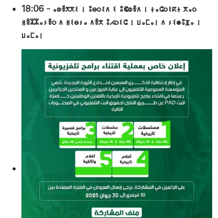
18:06
-
ⴰⵀⴻⴳⴳⵉ ⵏ ⵓⴱⵔⵉⴷ ⵉ ⵓⵞⵀⴻⴷ ⵏ ⵜⴰⵛⵔⵉⴽⵜ ⴳⴰⵔ
ⵍⴻⵣⵣⴰⵢⴻⵔ ⴷ ⵍⵉⴱⵢⴰ ⴷⴻⴳ ⵓⵃⵔⵉⵛ ⵏ ⵡⴰⵎⴰⵏ ⴷ ⵢⵉⵙⵓⴼⴰ ⵏ
ⵡⴰⵎⴰⵏ