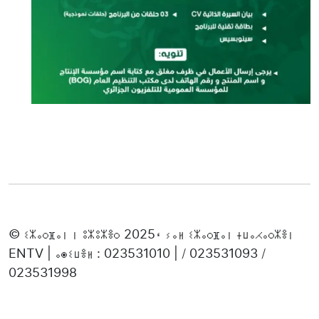
© ⵉⵣⴰⵔⴼⴰⵏ ⵏ ⵓⵣⵓⵣⴻⵔ 2025، ⵢⴰⵍ ⵉⵣⴰⵔⴼⴰⵏ ⵜⵡⴰⵃⴰⵔⵣⴻⵏ
ENTV | ⴰⵙⵉⵡⴻⵍ : 023531010 | / 023531093 /
023531998