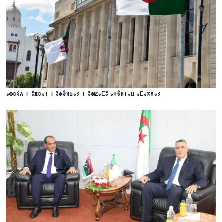
ⴰⴱⵔⵉⴷ ⵏ ⵓⴼⵔⴰⵏ ⵏ ⵓⵙⴻⵍⵡⴰⵢ ⵏ ⵓⵙⵇⴰⵎⵓ ⴰⵖⴻⵍⵏⴰⵡ ⴰⵎⴰⴳⴷⴰⵢ