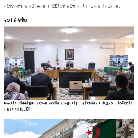
ⵜⴻⴼⵔⵉⵇⵜ ⴷ ⵜⴻⵎⵙⴰⵍ ⵏ ⵓⵣⴻⵔⴼ ⴷⴻⴳ ⵜⵎⴻⵏⵏⴰⵟ ⴷ ⵓⵎⴰⴹⴰⵍ.
ⴰⵔⵏⵓ ⵖⴻⵔ
ⵙⴰⵄⵢⵓⴷ ⵢⴻⵙⵙⴻⵍⵡⵉ ⴰⴳⵔⴰⵡ ⴰⴽⴽⴻⴷ ⵍⵡⴰⵍⵉⵢⴻⵏ ⵏ ⵜⴻⴳⴷⵓⴷⴰ ⵉ ⵓⴹⴼⴰⵔ ⵏ ⵓⵔⴻⵇⵇⴻⵄ
ⵏ ⵡⵉⴷ ⵉⵀⵓⵡⵡⵣⴻⵏ