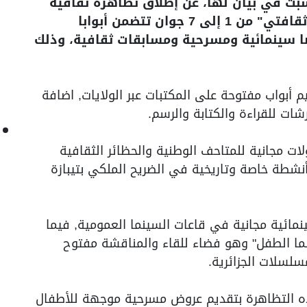
لسبت في بيان لها، عن إطلاق تظاهرة ثقافية
وطنية موجهة للأطفال تحت شعار "7/7 ثقافتي" من 1 إلى 7 جوان تتضمن أبوابا
ا سينمائية ومسرحية ومسابقات ثقافية، وذلك
رنامج على مدار 7 أيام تنظيم أبواب مفتوحة على المكتبات عبر الولايات, اضافة
رشات للقراءة والكتابة والرسم.
ات مجانية للمتاحف الوطنية والحظائر الثقافية
 أنشطة خاصة وتاريخية في الضريح الملكي بتيبازة
ائية مجانية في قاعات السينما العمومية, فيما
سينما بالعاصمة "7 أيام سينما الطفل" وهو فضاء للقاء والمناقشة مفتوح
سلسلات الجزائرية.
ه التظاهرة بتقديم عروض مسرحية موجهة للأطفال