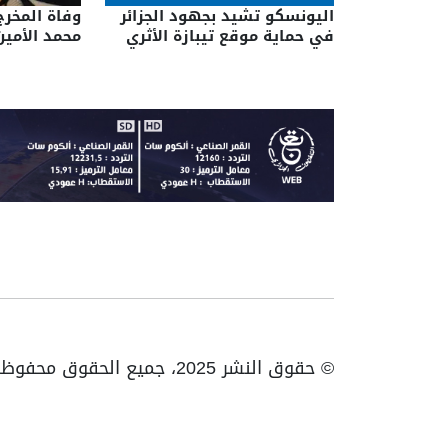
اليونسكو تشيد بجهود الجزائر
وفاة المخرج
في حماية موقع تيبازة الأثري
محمد الأمين
© حقوق النشر 2025، جميع الحقوق محفوظة ENTV | الهاتف: 023531010 | فاكس: 023531093 / 023531998