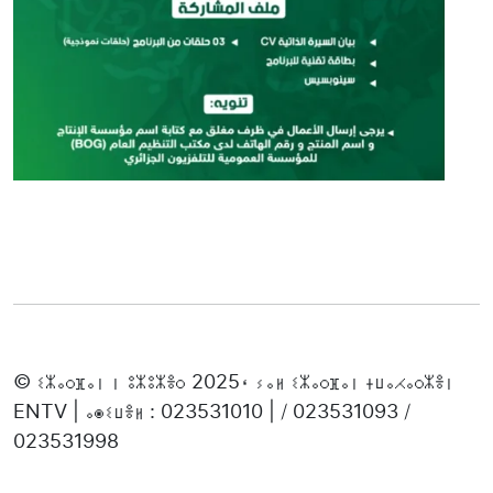
© ⵉⵣⴰⵔⴼⴰⵏ ⵏ ⵓⵣⵓⵣⴻⵔ 2025، ⵢⴰⵍ ⵉⵣⴰⵔⴼⴰⵏ ⵜⵡⴰⵃⴰⵔⵣⴻⵏ
ENTV | ⴰⵙⵉⵡⴻⵍ : 023531010 | / 023531093 /
023531998