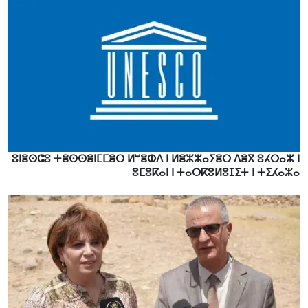
ⵓⵏⴻⵙⵛⵓ ⵜⴻⵙⵙⴻⵏⵎⵎⴻⵔ ⵍⵯⴻⵀⴷ ⵏ ⵍⴻⵣⵣⴰⵢⴻⵔ ⴷⴻⴳ ⵓⵃⵔⴰⵣ ⵏ
ⵓⵎⵓⴽⴰⵏ ⵏ ⵜⴰⵔⴽⵓⵍⵓⵊⵉⵜ ⵏ ⵜⵉⵃⴰⵣⴰ