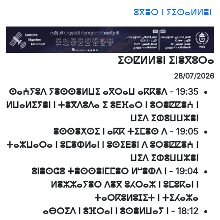
ⵓⴳⴻⵔ ⵏ ⵢⵉⵙⴰⵍⵍⴻⵏ
ⵉⵙⵇⵍⵍⴻⵏ ⵉⵏⴻⴳⵓⵔⴰ
28/07/2026
ⵙⴰⵄⵢⵓⴷ ⵢⴻⵙⵙⴻⵍⵡⵉ ⴰⴳⵔⴰⵡ ⴰⴽⴽⴻⴷ
-
19:35
ⵍⵡⴰⵍⵉⵢⴻⵏ ⵏ ⵜⴻⴳⴷⵓⴷⴰ ⵉ ⵓⴹⴼⴰⵔ ⵏ ⵓⵔⴻⵇⵇⴻⵄ ⵏ
ⵡⵉⴷ ⵉⵀⵓⵡⵡⵣⴻⵏ
ⴻⵙⵙⴻⵅⵙⵉ ⵏ ⴰⴽⴽ ⵜⵉⵎⴻⵙ ⴷ
-
19:05
ⵜⴰⵣⵡⴰⵔⴰ ⵏ ⵓⵎⴻⵀⵍⴰⵏ ⵏ ⵓⵙⵉⴹⴻⵏ ⴷ ⵓⵔⴻⵇⵇⴻⵄ ⵏ
ⵡⵉⴷ ⵉⵀⵓⵡⵡⵣⴻⵏ
ⵓⵏⴻⵙⵛⵓ ⵜⴻⵙⵙⴻⵏⵎⵎⴻⵔ ⵍⵯⴻⵀⴷ ⵏ
-
19:04
ⵍⴻⵣⵣⴰⵢⴻⵔ ⴷⴻⴳ ⵓⵃⵔⴰⵣ ⵏ ⵓⵎⵓⴽⴰⵏ ⵏ
ⵜⴰⵔⴽⵓⵍⵓⵊⵉⵜ ⵏ ⵜⵉⵃⴰⵣⴰ
ⴰⴱⵔⵉⴷ ⵏ ⵓⴼⵔⴰⵏ ⵏ ⵓⵙⴻⵍⵡⴰⵢ ⵏ
-
18:12