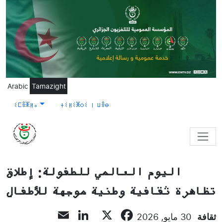
Skip to main content
Arabic
Tamazight
ⵉⵎⴻⵥⵍⴰ
ⵜⵉⵍⵉⵥⵔⵉ ⵏ ⵡⴻⴱ
اليوم العالمي للطفولة: إطلاق
تظاهرة ثقافية وطنية موجهة للأطفال
LinkedIn
Email
Facebook
X
ثقافة
30 مايو, 2026