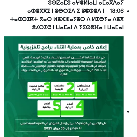
ⵓⵙⵇⴰⵎⵓ ⴰⵖⴻⵍⵏⴰⵡ ⴰⵎⴰⴳⴷⴰⵢ
ⴰⵀⴻⴳⴳⵉ ⵏ ⵓⴱⵔⵉⴷ ⵉ ⵓⵞⵀⴻⴷ ⵏ
-
18:06
ⵜⴰⵛⵔⵉⴽⵜ ⴳⴰⵔ ⵍⴻⵣⵣⴰⵢⴻⵔ ⴷ ⵍⵉⴱⵢⴰ ⴷⴻⴳ
ⵓⵃⵔⵉⵛ ⵏ ⵡⴰⵎⴰⵏ ⴷ ⵢⵉⵙⵓⴼⴰ ⵏ ⵡⴰⵎⴰⵏ