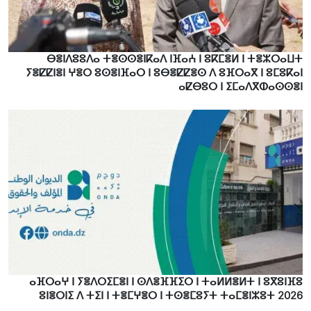
ⴱⴻⵏⴷⵓⵓⴷⴰ ⵜⴻⵙⵙⴻⵏⴽⴰⴷ ⵏⴼⴰⵄ ⵏ ⵓⴽⵎⴻⵍ ⵏ ⵜⴻⵣⵔⴰⵡⵜ
ⵢⴻⵇⵇⵏⴻⵏ ⵖⴻⵔ ⵓⵙⴻⵏⴼⴰⵔ ⵏ ⵓⴱⴻⵇⵇⴻⵙ ⴷ ⵓⴼⵔⴰⴳ ⵏ ⵓⵎⵓⴽⴰⵏ
ⴰⵇⴱⵓⵔ ⵏ ⵉⵎⴰⴷⴳⵀⴰⵙⵙⴻⵏ
ⴰⴼⵔⴰⵖ ⵏ ⵢⴻⴷⵔⵉⵎⴻⵏ ⵏ ⵙⴷⴻⴼⴼⵉⵔ ⵏ ⵜⴰⵍⵍⴻⵍⵜ ⵏ ⵓⴳⵓⵏⴼⵓ
ⵓⵏⴻⵔⵏⵉ ⴷ ⵜⵉⵏ ⵏ ⵜⴻⵎⵖⴻⵔ ⵏ ⵜⵙⴻⵎⵓⵢⵜ ⵜⴰⵎⴻⵏⵣⵓⵜ 2026