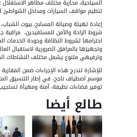
السياحية، محاربة مختلف مظاهر الاستغلال غ
تنظيم مواقف السيارات ومداخل الشواطئ ل
إعادة تهيئة وصيانة المسابح، بيوت الشباب، 
شروط الراحة والأمن للمستفيدين، مراقبة ج
احترامها لشروط النظافة وجودة الخدمات الم
وتجهيزها بالمرافق الضرورية لاستقبال العا
وترفيهي متنوع يشمل مختلف النشاطات الصيف
للإشارة تندرج هذه الإجراءات ضمن المقاربة
موسم اصطياف ناجح، في إطار التنسيق المتو
توفير فضاءات نظيفة، آمنة ومهيأة تستجيب 
طالع أيضا