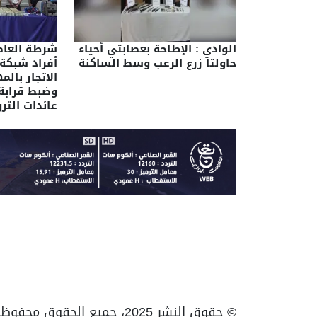
الوادي : الإطاحة بعصابتي أحياء
شرطة العاصم
حاولتا زرع الرعب وسط الساكنة
أفراد شبكة
الاتجار بال
عائدات التر
© حقوق النشر 2025، جميع الحقوق محفوظة ENTV | الهاتف: 023531010 | فاكس: 023531093 / 023531998