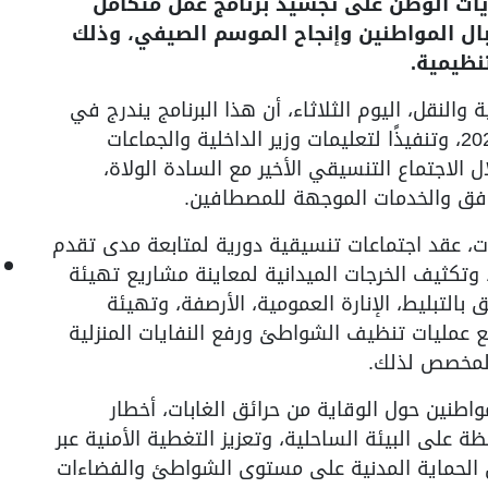
يات الوطن على تجسيد برنامج عمل متكامل
ل المواطنين وإنجاح الموسم الصيفي، وذلك
تنظيمية.
 والنقل، اليوم الثلاثاء، أن هذا البرنامج يندرج في
إطار التحضيرات الجارية لموسم الاصطياف 2026، وتنفيذًا لتعليمات وزير الداخلية والجماعات
 الاجتماع التنسيقي الأخير مع السادة الولاة،
افق والخدمات الموجهة للمصطافين.
ات، عقد اجتماعات تنسيقية دورية لمتابعة مدى تقدم
 وتكثيف الخرجات الميدانية لمعاينة مشاريع تهيئة
بالتبليط، الإنارة العمومية، الأرصفة، وتهيئة
عمليات تنظيف الشواطئ ورفع النفايات المنزلية
المخصص لذلك.
اطنين حول الوقاية من حرائق الغابات، أخطار
 على البيئة الساحلية، وتعزيز التغطية الأمنية عبر
ن الحماية المدنية على مستوى الشواطئ والفضاءات