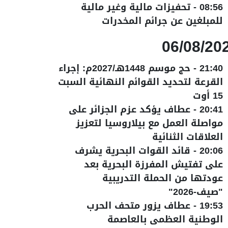
08:56
-
تحفيزات مالية وغير مالية
للمبلغين عن جرائم المخدرات
06/08/20
21:40
-
حج موسم 1448هـ/2027م: إجراء
القرعة لتحديد القوائم النهائية السبت
15 أوت
20:41
-
عطاف يؤكد عزم الجزائر على
مواصلة العمل مع بيلاروسيا لتعزيز
العلاقات الثنائية
20:06
-
قائد القوات البحرية يشرف
على تفتيش المفرزة البحرية بعد
عودتها من الحملة التدريبية
"صيف-2026"
19:53
-
عطاف يزور متحف الحرب
الوطنية العظمى بالعاصمة