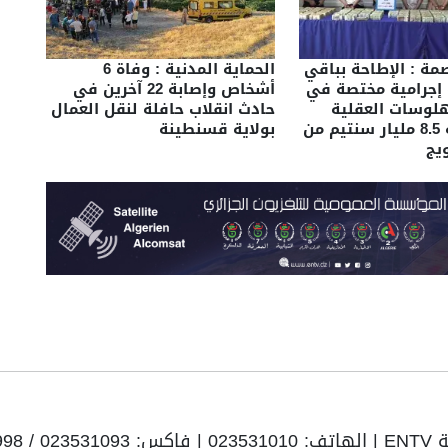
ة : الإطاحة بباقي
الحماية المدنية : وفاة 6
 إجرامية مختصة في
أشخاص وإصابة 22 آخرين في
مهلوسات العقلية
حادث انقلاب حافلة لنقل العمال
وضبط قرابة 8.5 مليار سنتيم من
بولاية قسنطينة
ويج