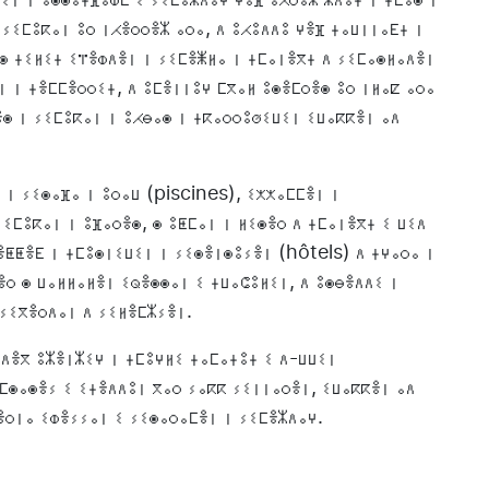
 ⵢⵉⵎⵓⴽⴰⵏ ⵓⵔ ⵏⵃⴻⵔⵔⴻⵣ ⴰⵔⴰ, ⴷ ⵓⵃⵓⴷⴷⵓ ⵖⴻⴼ ⵜⴰⵡⵏⵏⴰⴹⵜ ⵏ
 ⵙ ⵜⵉⵍⵉⵜ ⵉⴶⴻⵀⴷⴻⵏ ⵏ ⵢⵉⵎⴻⵥⵍⴰ ⵏ ⵜⵎⴰⵏⴻⴳⵜ ⴷ ⵢⵉⵎⴰⵙⵍⴰⴷⴻⵏ
ⵏ ⵏ ⵜⴻⵎⵎⴻⵔⵔⵉⵜ, ⴷ ⵓⵎⴻⵏⵏⵓⵖ ⵎⴳⴰⵍ ⵓⵙⴻⵎⵔⴻⵙ ⵓⵔ ⵏⵍⴰⵇ ⴰⵔⴰ
ⴻⵙ ⵏ ⵢⵉⵎⵓⴽⴰⵏ ⵏ ⵓⵃⴱⴰⵙ ⵏ ⵜⴽⴰⵔⵔⵓⵚⵉⵡⵉⵏ ⵉⵡⴰⴽⴽⴻⵏ ⴰⴷ
 ⵏ ⵢⵉⵙⴰⴼⴰ ⵏ ⵓⵔⴰⵡ (piscines), ⵉⵅⵅⴰⵎⵎⴻⵏ ⵏ
ⵉⵎⵓⴽⴰⵏ ⵏ ⵓⴼⴰⵔⴻⵙ, ⵙ ⵓⵟⵎⴰⵏ ⵏ ⵍⵉⵙⴻⵔ ⴷ ⵜⵎⴰⵏⴻⴳⵜ ⵉ ⵡⵉⴷ
ⴻⵟⵟⴻⴹ ⵏ ⵜⵎⵓⵙⵏⵉⵡⵉⵏ ⵏ ⵢⵉⵙⴻⵏⵙⵓⵢⴻⵏ (hôtels) ⴷ ⵜⵖⴰⵔⴰ ⵏ
ⴻⵔ ⵙ ⵡⴰⵍⵍⴰⵍⴻⵏ ⵉⵕⴻⵙⵙⴰⵏ ⵉ ⵜⵡⴰⵛⵓⵍⵉⵏ, ⴷ ⵓⵙⴱⴻⴷⴷⵉ ⵏ
 ⵢⵉⴳⴻⵔⴷⴰⵏ ⴷ ⵢⵉⵍⴻⵎⵣⵢⴻⵏ.
 ⴷⴻⴳ ⵓⵣⴻⵏⵣⵉⵖ ⵏ ⵜⵎⵓⵖⵍⵉ ⵜⴰⵎⴰⵜⵓⵜ ⵉ ⴷ-ⵡⵡⵉⵏ
ⵓⵎⵙⴰⵙⴻⵢ ⵉ ⵉⵜⴻⴷⴷⵓⵏ ⴳⴰⵔ ⵢⴰⴽⴽ ⵢⵉⵏⵏⴰⵔⴻⵏ, ⵉⵡⴰⴽⴽⴻⵏ ⴰⴷ
ⴻⵔⵏⴰ ⵉⵀⴻⵢⵢⴰⵏ ⵉ ⵢⵉⵙⴰⵔⴰⵎⴻⵏ ⵏ ⵢⵉⵎⴻⵣⴷⴰⵖ.