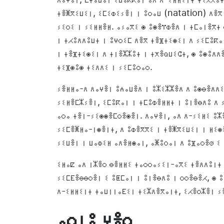
ⵜⴻⵥⴳⵉⵡⵉⵏ, ⵉⵎⵉⵀⵉⵢⴻⵏ ⵏ ⵓⵔⴰⵡ (natation) ⴷⴻⴳ
ⵢⵉⵔⵉ ⵏ ⵢⵉⵍⵍⴻⵍ. ⴰⵢⴰⴳⵉ ⵙ ⵓⵙⴻⴶⵀⴻⴷ ⵏ ⵜⵎⴰⵏⴻⴳⵜ
ⵏ ⵜⵃⵓⴷⴷⵓⵡⵜ ⵏ ⵓⵖⵔⵉⵎ ⴷⴻⴳ ⵜⴻⴼⵜⵉⵙⵉⵏ ⴷ ⵢⵉⵎⵓⴽⴰ
ⵏ ⵜⴻⴼⵜⵉⵙⵉⵏ ⴷ ⵜⵏⴻⵣⵣⵓⵜ ⵏ ⵜⵅⴻⵕⵡⵉⵛⵜ, ⵙ ⵓⵙⵓⴷⴷ
ⵜⵉⴼⵙⵓⵙ ⵜⵉⴷⴷⵉ ⵏ ⵢⵉⵎⵓⵔⴰⵔ.
ⵢⴻⵍⵍⴰ-ⴷ ⴷⴰⵖⴻⵏ ⵓⵄⴰⵡⴻⴷ ⵏ ⵓⵣⵉⵣⵣⴻⴷ ⴷ ⵓⵙⴱⴻⴷⴷⵉ
ⵢⵉⵍⴻⵎⵣⵢⴻⵏ, ⵉⵎⵓⴽⴰⵏ ⵏ ⵜⵎⵓⵀⴻⵍⵍⵜ ⵏ ⵓⵏⴻⴱⴷⵓ ⴷ ⵢ
ⴰⵔⴰ ⵜⴻⵏ-ⵢⵉⵙⵙⴻⵎⵔⴻⵙⴻⵏ. ⴷⴰⵖⴻⵏ, ⴰⴷ ⴷ-ⵢⵉⵍⵉ ⵓⵣ
ⵢⵉⵎⴻⵥⵍⴰ-ⵏⵙⴻⵏⵜ, ⴷ ⵓⵀⴻⴳⴳⵉ ⵏ ⵜⴻⵥⴳⵉⵡⵉⵏ ⵏ ⵍⵉⵙ
ⵢⵉⵡⴻⵏ ⵏ ⵡⴰⵀⵉⵍ ⴰⴷⴻⵍⵙⴰⵏ, ⴰⵥⵓⵔⴰⵏ ⴷ ⵓⴼⴰⵔⴻⵚ ⵉ
ⵉⵍⴰⵇ ⴰⴷ ⵏⵣⴻⵔ ⴱⴻⵍⵍⵉ ⵜⴰⵔⵔⴰⵢⵉⵏ-ⴰⴳⵉ ⵜⴻⴷⴷⵓⵏⵜ
ⵢⵉⵎⴹⴻⴱⴱⵔⴻⵏ ⵉ ⵓⵟⵎⴰⵏ ⵏ ⵓⵏⴻⴱⴷⵓ ⵏ ⵔⵔⴻⴱⴻⵃ, ⵙ 
ⴷ-ⵉⵍⵍⵉⵏⵜ ⵜⴰⵡⵏⵏⴰⴹⵉⵏ ⵜⵉⵣⴷⴻⴳⴰⵏⵜ, ⵉⵃⴻⵔⵣⴻⵏ ⵢ
ⴰⵔⵏⵓ ⵖⴻⵔ