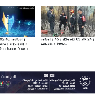
ⵣⵣⴰⵢⴻⵔ: ⴰⵙⵏⴻⵔⵏⵉ ⵏ
ⴰⵙⴻⵏⵙⵉ ⵏ 45 ⵏ ⵜⵎⴻⵙ ⵙⴻⴳ 63 ⴷⴻⴳ 24 ⵏ
ⵙⴻⵔⵙ ⵏ ⵢⵉⴼⴰⵢⵍⵢⴻⵏ ⵉ
ⵙⵙⵡⴰⵢⴻⵄ ⵉⵏⴻⴳⴳⵓⵔⴰ
9 ⵏ ⵜⴻⵎⵍⵉⵍⵉ "ⵉⵜⵔⵉ ⵏ