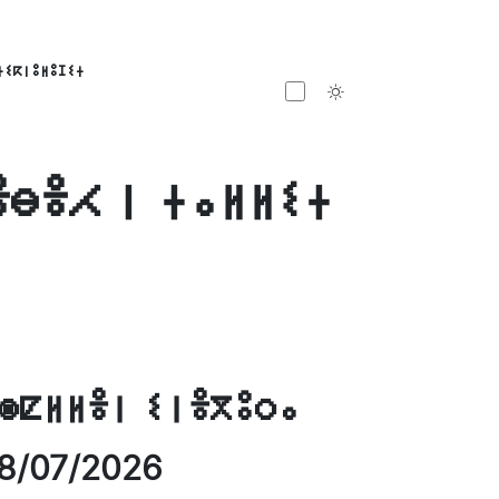
ⵜⵉⴽⵏⵓⵍⵓⵊⵉⵜ
Toggle theme
ⴻⴱⴻⵃ ⵏ ⵜⴰⵍⵍⵉⵜ
ⵙⵇⵍⵍⴻⵏ ⵉⵏⴻⴳⵓⵔⴰ
8/07/2026