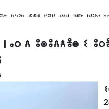
ⵎⵓⵔⵜ
ⵜⴰⴷⴰⵎⵙⴰ
ⴰⵎⴰⴹⴰⵍ
ⵜⵉⵎⴻⵜⵉ
ⴰⴷⴷⴰⵍ
ⵉⴷⵍⴻⵙ
ⵜⴰⵣⵎⴻⵔⵜ
ⵜⴰ
ⵏⵏⴰⵔ ⴷ ⵓⵙⵓⴷⴷⴻⵙ ⵉ ⵓⵔ
6
ok
inkedIn
Email
ⵉ
2