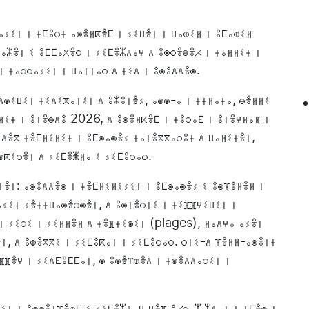
ⵢⵉⵏ ⵏ ⵜⵎⵓⵔⵜ ⴰⵙⴻⵍⴽⴻⵎ ⵏ ⵢⵉⵡⴻⵏ ⵏ ⵡⴰⵀⵉⵍ ⵏ ⵓⵎⴰⵀⵉⵍ
ⴰⵣⴻⵏ ⵉ ⵓⵎⵎⴰⴳⴻⵔ ⵏ ⵢⵉⵎⴻⵣⴷⴰⵖ ⴷ ⵓⵙⵔⴻⴱⴻⵃ ⵏ ⵜⴰⵍⵍⵉⵜ ⵏ
 ⵜⴰⵔⵔⴰⵢⵉⵏ ⵏ ⵡⴰⵏⵏⴰⵔ ⴷ ⵜⵉⴷ ⵏ ⵓⵙⵓⴷⴷⴻⵙ.
ⴷⵙⵉⵡⵉⵏ ⵜⵉⴷⵉⴳⴰⵏⵉⵏ ⴷ ⵓⵣⵓⵏⴻⵢ, ⴰⵙⵙ-ⴰ ⵏ ⵜⵜⵍⴰⵜⴰ, ⴱⴻⵍⵍⵉ
ⵍⵉⵜ ⵏ ⵓⵏⴻⴱⴷⵓ 2026, ⴷ ⵓⵙⴻⵍⴽⴻⵎ ⵏ ⵜⵓⵔⴰⴹ ⵏ ⵓⵏⴻⵖⵍⴰⴼ ⵏ
 ⴷⴻⴳ ⵜⴻⵎⵍⵉⵍⵉⵜ ⵏ ⵓⵎⵙⴰⵙⴻⵢ ⵜⴰⵏⴻⴳⴳⴰⵔⵓⵜ ⴷ ⵡⴰⵍⵉⵜⴻⵏ,
ⵙⴽⵉⵔⴻⵏ ⴷ ⵢⵉⵎⴻⵥⵍⴰ ⵉ ⵢⵉⵎⵓⵔⴰⵔ.
ⵏⴻⵏ: ⴰⵙⵓⴷⴷⴻⵙ ⵏ ⵜⴻⵎⵍⵉⵍⵉⵢⵉⵏ ⵏ ⵓⵎⵙⴰⵙⴻⵢ ⵉ ⵓⵙⴼⵓⵍⴻⵍ ⵏ
ⴰⵢⵉⵏ ⵢⴻⵜⵜⵡⴰⵙⴻⵔⵙⴻⵏ, ⴷ ⵓⵙⵏⴻⵔⵏⵉ ⵏ ⵜⵉⴼⴼⵖⵉⵡⵉⵏ ⵏ
ⵏ ⵢⵉⵔⵉ ⵏ ⵢⵉⵍⵍⴻⵍ ⴷ ⵜⴻⴼⵜⵉⵙⵉⵏ (plages), ⵍⴰⴷⵖⴰ ⴰⵢⴻⵏ
ⵏ, ⴷ ⵓⵀⴻⴳⴳⵉ ⵏ ⵢⵉⵎⵓⴽⴰⵏ ⵏ ⵢⵉⵎⵓⵔⴰⵔ. ⵔⵏⵉ-ⴷ ⴼⴻⵍⵍ-ⴰⵙⴻⵏⵜ
ⴼⴼⴻⵖ ⵏ ⵢⵉⴷⴹⵓⵎⵎⴰⵏ, ⵙ ⵓⵙⴻⴶⵀⴻⴷ ⵏ ⵜⵙⴻⴷⴷⴰⵔⵉⵏ ⵏ
ⵉⵏ ⵏ ⵓⵙⵙⴻⵜⴼⴻⵀⵎ ⵉ ⵢⵉⵎⴻⵣⴷⴰⵖ ⵖⴻⴼ ⵓⵃⵔⴰⵣ ⵣⴷⴰⵜ ⵏ ⵜⵎⴻⵙ ⵏ