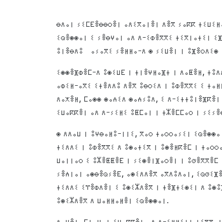
ⴱⴷⴰⵏ ⵢⵉⵎⴹⴻⴱⴱⵔⴻⵏ ⴰⴷⵉⴳⴰⵏⴻⵏ ⴷⴻⴳ ⵢⴰⴽⴽ ⵜⵉⵡⵉⵍⴰ
ⵉⵕⴻⵙⵙⴰⵏ ⵉ ⵢⴻⴱⵖⴰⵏ ⴰⴷ ⴷ-ⵉⵀⴻⴳⴳⵉ ⵜⵉⴳⵏⴰⵜⵉⵏ ⵉⴼ
ⵓⵏⴻⴱⴷⵓ ⴰⵢⴰⴳⵉ ⵢⴻⵍⵍⴰ-ⴷ ⵙ ⵢⵉⵡⴻⵏ ⵏ ⵓⴼⴻⵔⴷⵉⵙ ⵏ
ⵉⵙⵙⴻⴼⵀⴻⵎ-ⴷ ⵓⵙⵉⵡⴹ ⵏ ⵜⵏⴻⵖⵍⴰⴼⵜ ⵏ ⴷⴰⵟⴻⵍ, ⵜⵓⴷ
ⴰⵀⵉⵍ-ⴰⴳⵉ ⵉⵜⴻⴷⴷⵓ ⴷⴻⴳ ⵓⴱⵔⵉⴷ ⵏ ⵓⵀⴻⴳⴳⵉ ⵉ ⵜⴰⵍ
ⴷⴰⵅⴻⵍ, ⵎⴰⵙⵙ ⵙⴰⵄⵉⴷ ⵙⴰⵄⵢⵓⴷ, ⵉ ⴷ-ⵉⵜⵜⵓⵏⴻⴼⴽⴻⵏ
ⵉⵡⴰⴽⴽⴻⵏ ⴰⴷ ⴷ-ⵢⵉⵍⵉ ⵓⵟⵎⴰⵏ ⵏ ⵜⵣⴻⵎⵎⴰⵔ ⵏ ⵢⵉⵢⴻ
ⵙ ⴷⴷⴰⵡ ⵏ ⵓⵖⴱⴰⵍⵓ-ⵏⵏⵉ, ⴳⴰⵔ ⵜⴰⵔⵔⴰⵢⵉⵏ ⵉⵕⴻⵙⵙⴰ
ⵜⵉⴷⴷⵉ ⵏ ⵓⵀⴻⴳⴳⵉ ⴷ ⵓⵙⴰⵜⵉⴳ ⵏ ⵓⵙⴻⵍⴽⴻⵎ ⵏ ⵜⴰⵔⵔ
ⵡⴰⵏⵏⴰⵔ ⵉ ⵓⵣⴻⵟⵟⴻⴹ ⵏ ⵢⵉⵙⴻⵏⴼⴰⵔⴻⵏ ⵏ ⵓⵚⴻⴳⴳⴻⵎ 
ⵢⴻⵄⵏⴰⵏ ⴰⵙⴱⴻⵕⵢⴻⴹ, ⴰⵙⵉⴷⴷⴻⴳ ⴰⴳⴷⵓⴷⴰⵏ, ⵉⵕⵚⵉⴼⴻ
ⵜⵉⴷⴷⵉ ⵉⴶⴻⵀⴷⴻⵏ ⵉ ⵓⵙⵉⵣⴷⴻⴳ ⵏ ⵜⴻⴼⵜⵉⵙⵉⵏ ⴷ ⵓⵙⵓ
ⵓⵙⵉⵣⴷⴻⴳ ⴷ ⵡⴰⵍⵍⴰⵍⴻⵏ ⵉⵕⴻⵙⵙⴰⵏ.
ⴷⴰⵖⴻⵏ, ⵎⵜⴰⵡⴰⵏ ⵉⵡⴰⴽⴽⴻⵏ ⴰⴷ ⴷ-ⵉⵍⵍⵉⵏⵜ ⵜⵉⴳⴳⴰⵜ