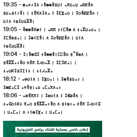
19:35
-
ⵙⴰⵄⵢⵓⴷ ⵢⴻⵙⵙⴻⵍⵡⵉ ⴰⴳⵔⴰⵡ ⴰⴽⴽⴻⴷ
ⵍⵡⴰⵍⵉⵢⴻⵏ ⵏ ⵜⴻⴳⴷⵓⴷⴰ ⵉ ⵓⴹⴼⴰⵔ ⵏ ⵓⵔⴻⵇⵇⴻⵄ ⵏ
ⵡⵉⴷ ⵉⵀⵓⵡⵡⵣⴻⵏ
19:05
-
ⴻⵙⵙⴻⵅⵙⵉ ⵏ ⴰⴽⴽ ⵜⵉⵎⴻⵙ ⴷ ⵜⴰⵣⵡⴰⵔⴰ ⵏ
ⵓⵎⴻⵀⵍⴰⵏ ⵏ ⵓⵙⵉⴹⴻⵏ ⴷ ⵓⵔⴻⵇⵇⴻⵄ ⵏ ⵡⵉⴷ
ⵉⵀⵓⵡⵡⵣⴻⵏ
19:04
-
ⵓⵏⴻⵙⵛⵓ ⵜⴻⵙⵙⴻⵏⵎⵎⴻⵔ ⵍⵯⴻⵀⴷ ⵏ
ⵍⴻⵣⵣⴰⵢⴻⵔ ⴷⴻⴳ ⵓⵃⵔⴰⵣ ⵏ ⵓⵎⵓⴽⴰⵏ ⵏ
ⵜⴰⵔⴽⵓⵍⵓⵊⵉⵜ ⵏ ⵜⵉⵃⴰⵣⴰ
18:12
-
ⴰⴱⵔⵉⴷ ⵏ ⵓⴼⵔⴰⵏ ⵏ ⵓⵙⴻⵍⵡⴰⵢ ⵏ
ⵓⵙⵇⴰⵎⵓ ⴰⵖⴻⵍⵏⴰⵡ ⴰⵎⴰⴳⴷⴰⵢ
18:06
-
ⴰⵀⴻⴳⴳⵉ ⵏ ⵓⴱⵔⵉⴷ ⵉ ⵓⵞⵀⴻⴷ ⵏ
ⵜⴰⵛⵔⵉⴽⵜ ⴳⴰⵔ ⵍⴻⵣⵣⴰⵢⴻⵔ ⴷ ⵍⵉⴱⵢⴰ ⴷⴻⴳ ⵓⵃⵔⵉⵛ
ⵏ ⵡⴰⵎⴰⵏ ⴷ ⵢⵉⵙⵓⴼⴰ ⵏ ⵡⴰⵎⴰⵏ