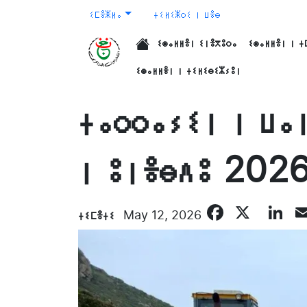
ⵉⵎⴻⵥⵍⴰ
ⵜⵉⵍⵉⵥⵔⵉ ⵏ ⵡⴻⴱ
ⵉⵙⴰⵍⵍⴻⵏ ⵉⵏⴻⴳⵓⵔⴰ
ⵉⵙⴰⵍⵍⴻⵏ ⵏ ⵜ
الرئيسية
ⵉⵙⴰⵍⵍⴻⵏ ⵏ ⵜⵉⵍⵉⴱⵉⵣⵢⵓⵏ
ⵜⴰⵔⵔⴰⵢⵉⵏ ⵏ ⵡⴰ
ⵏ ⵓⵏⴻⴱⴷⵓ 202
Facebo
X
L
ⵜⵉⵎⴻⵜⵉ
May 12, 2026