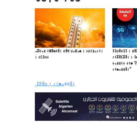
ⴰⵣⵖⴰⵍ ⵉⵞⴻⵀⴷⴻⵏ ⴷⴻⴳ ⵡⴰⵟⴰⵙ ⵏ ⵜⵡⵉⵍⴰⵢⵉⵏ
ⵓⵓⵔⴻⴷⵓⵓ ⵏ ⵍⴻ
ⵏ ⵜⵎⵓⵔⵜ
ⵢⵉⵣⴻⵎⵣⴻⵏ ⵏ ⵓ
ⵜⴰⵍⵍⵉⵜ ⵜⵉⵙ 1
ⵢⵉⵙⴰⵍⵍⴻⵏ"
ⵓⴳⴻⵔ ⵏ ⵢⵉⵙⴰⵍⵍⴻⵏ