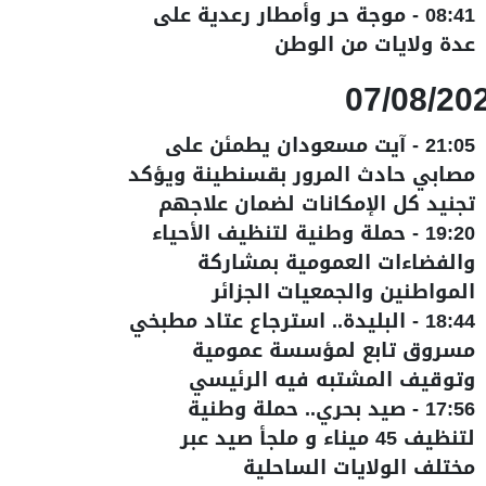
08:41
-
موجة حر وأمطار رعدية على
عدة ولايات من الوطن
07/08/20
21:05
-
آيت مسعودان يطمئن على
مصابي حادث المرور بقسنطينة ويؤكد
تجنيد كل الإمكانات لضمان علاجهم
19:20
-
حملة وطنية لتنظيف الأحياء
والفضاءات العمومية بمشاركة
المواطنين والجمعيات الجزائر
18:44
-
البليدة.. استرجاع عتاد مطبخي
مسروق تابع لمؤسسة عمومية
وتوقيف المشتبه فيه الرئيسي
17:56
-
صيد بحري.. حملة وطنية
لتنظيف 45 ميناء و ملجأ صيد عبر
مختلف الولايات الساحلية