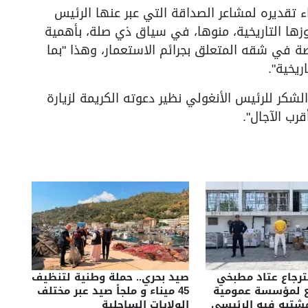
 تقديره لمشاعر الصداقة التي عبر عنها الرئيس
موزها التاريخية، منوها، في سياق ذي صلة، بأهمية
اصة في شقه المتعلق بجرائم الاستعمار، وهذا "بما
يخية".
لشكر للرئيس الأنغولي نظير دعوته الكريمة لزيارة
رب الآجال".
سترجاع عتاد مطبخي
صيد بحري.. حملة وطنية لتنظيف
ع لمؤسسة عمومية
45 ميناء و ملجأ صيد عبر مختلف
شتبه فيه الرئيسي
الولايات الساحلية