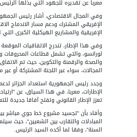
معربا عن تقديره للجهود التي بذلها الرئيس ا
وفي المجال الاقتصادي، أشار رئيس الجمهور
الإفريقي المشترك ودعم مسار الاندماج الاق
الإفريقية والمشاريع الهيكلية الكبرى التي تع
وفي هذا الإطار، تندرج الاتفاقيات الموقعة 
لورانسو، والتي تشمل قطاعات المحروقات وال
والصحة والرقمنة والتكوين، حيث تم الاتفاق
المجالات، سواء عبر اللجنة المشتركة أو عبر 
وجدد رئيس الجمهورية استعداد الجزائر لدعم
الإطارات، معربا، في هذا السياق، عن "ارتياح
تعزز الإطار القانوني وتفتح آفاقا جديدة للتع
وأفاد بأن "تجسيد مشروع خط جوي مباشر بين 
المبادلات والتقارب بين الشعبين"، حيث سيتم
السنة"، وفقا لما أكده السيد الرئيس.