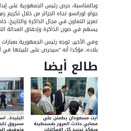
وبالمناسبة، حرص رئيس الجمهورية على إبداء
جواو لورانسو تجاه الجزائر من خلال تكريم ر
تعزيز التعاون في مجال الذاكرة والتاريخ، خ
يسهم في صون الذاكرة وإحقاق العدالة التار
وفي الأخير، توجه رئيس الجمهورية بعبارات ا
بلاده، مؤكدا أنه "سيحرص على تلبيتها في أق
طالع أيضا
آيت مسعودان يطمئن على
البليدة.. ا
مصابي حادث المرور بقسنطينة
مسروق تاب
ويؤكد تجنيد كل الإمكانات
وتوقيف الم