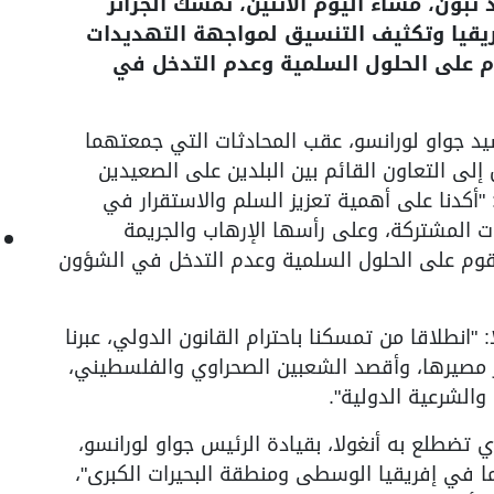
تبون، مساء اليوم الاثنين، تمسك الجزائر
فريقيا وتكثيف التنسيق لمواجهة التهديدات
م على الحلول السلمية وعدم التدخل في
د جواو لورانسو، عقب المحادثات التي جمعتهما
لى التعاون القائم بين البلدين على الصعيدين
أكدنا على أهمية تعزيز السلم والاستقرار في
ت المشتركة، وعلى رأسها الإرهاب والجريمة
تقوم على الحلول السلمية وعدم التدخل في الشؤون
انطلاقا من تمسكنا باحترام القانون الدولي، عبرنا
مصيرها، وأقصد الشعبين الصحراوي والفلسطيني،
والشرعية الدولية".
ي تضطلع به أنغولا، بقيادة الرئيس جواو لورانسو،
ا في إفريقيا الوسطى ومنطقة البحيرات الكبرى"،