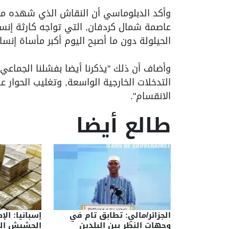
وأكد الدبلوماسي أن النقاش الذي شهده م
عاصمة شمال كردفان, التي تواجه كارثة إنسا
الحيلولة دون ما أصبح اليوم أكبر مأساة إنسا
وأضاف أن ذلك "يذكرنا أيضا بفشلنا الجماع
التدخلات الخارجية الواسعة, وتغليب الحوار
الانقسام".
طالع أيضا
الجزائر/مالي: تطابق تام في
إسبانيا: ال
وجهات النظر بين البلدين
الحشيش الق