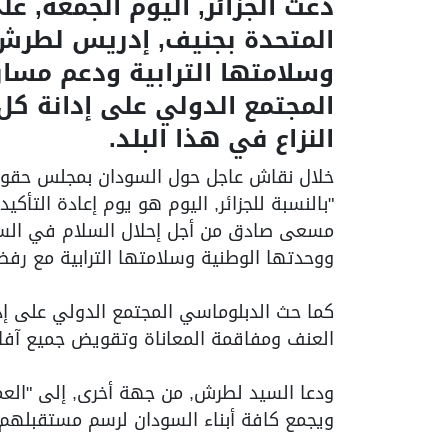
دعت الجزائر, اليوم الجمعة, ع
المتحدة بجنيف, إدريس لطرش,
وسلامتها الترابية ودعم مس
المجتمع الدولي على إدانة كل 
النزاع في هذا البلد.
خلال نقاش عاجل حول السودان بمجلس حقوق 
"بالنسبة للجزائر, اليوم هو يوم إعادة التأك
مسعى صادق من أجل إحلال السلام في السودا
ووحدتها الوطنية وسلامتها الترابية مع رف
كما حث الدبلوماسي المجتمع الدولي على إدا
العنف ومفاقمة المعاناة وتقويض جميع آفاق
ودعا السيد لطرش, من جهة أخرى, إلى "الع
ويجمع كافة أبناء السودان لرسم مستقبلهم ب