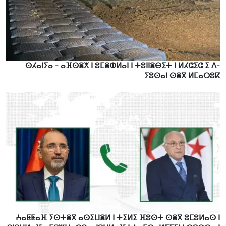
ⵙⵃⴰⵏⵢⴰ - ⴰⴼⵙⴻⵅ ⵏ ⵓⵎⴻⵀⵍⴰⵏ ⵏ ⵜⵓⵏⵏⴻⴱⵉⵜ ⵏ ⵍⵃⵛⵉⵛ ⵉ ⴷ-
ⵢⵓⵙⴰⵏ ⵙⴻⴳ ⵍⵎⴰⵔⵓⴽ
ⵄⴰⵟⵟⴰⴼ ⵢⵙⵜⴻⴳ ⴰⵙⵉⵡⴻⵍ ⵏ ⵜⵉⵍⵉ ⴼⵓⵙⵜ ⵙⴻⴳ ⵓⵎⵓⵍⴰⵙ ⵏ