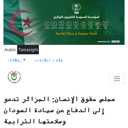
Skip to main content
Arabic
Tamazight
ⵉⵎⴻⵥⵍⴰ
ⵜⵉⵍⵉⵥⵔⵉ ⵏ ⵡⴻⴱ
مجلس حقوق الإنسان: الجزائر تدعو
إلى الدفاع عن سيادة السودان
وسلامتها الترابية