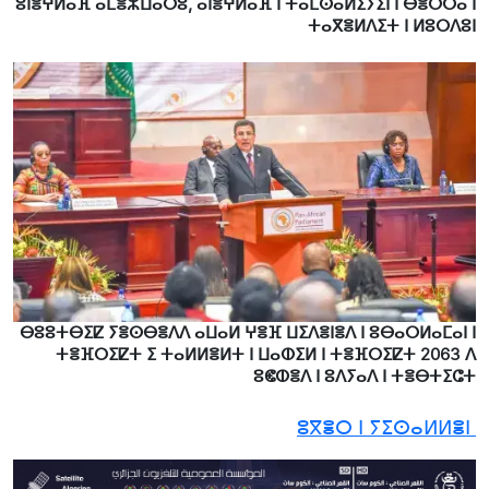
ⵓⵏⴻⵖⵍⴰⴼ ⴰⵎⴻⵣⵡⴰⵔⵓ, ⴰⵏⴻⵖⵍⴰⴼ ⵏ ⵜⴰⵎⵙⴰⵍⵉⵢⵉⵏ ⵏ ⴱⴻⵔⵔⴰ ⵏ
ⵜⴰⴳⴻⵍⴷⵉⵜ ⵏ ⵍⵓⵔⴷⵓⵏ
ⴱⵓⵓⵜⴱⵉⵇ ⵢⴻⵙⴱⴻⴷⴷ ⴰⵡⴰⵍ ⵖⴻⴼ ⵡⵉⴷⴻⵏⴻⴷ ⵏ ⵓⴱⴰⵔⵍⴰⵎⴰⵏ ⵏ
ⵜⴻⴼⵔⵉⵇⵜ ⵉ ⵜⴰⵍⵍⴻⵍⵜ ⵏ ⵡⴰⵀⵉⵍ ⵏ ⵜⴻⴼⵔⵉⵇⵜ 2063 ⴷ
ⵓⵞⵀⴻⴷ ⵏ ⵓⴷⵢⴰⴷ ⵏ ⵜⴻⴱⵜⵉⵛⵜ
ⵓⴳⴻⵔ ⵏ ⵢⵉⵙⴰⵍⵍⴻⵏ