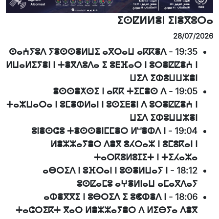
ⵉⵙⵇⵍⵍⴻⵏ ⵉⵏⴻⴳⵓⵔⴰ
28/07/2026
ⵙⴰⵄⵢⵓⴷ ⵢⴻⵙⵙⴻⵍⵡⵉ ⴰⴳⵔⴰⵡ ⴰⴽⴽⴻⴷ
-
19:35
ⵍⵡⴰⵍⵉⵢⴻⵏ ⵏ ⵜⴻⴳⴷⵓⴷⴰ ⵉ ⵓⴹⴼⴰⵔ ⵏ ⵓⵔⴻⵇⵇⴻⵄ ⵏ
ⵡⵉⴷ ⵉⵀⵓⵡⵡⵣⴻⵏ
ⴻⵙⵙⴻⵅⵙⵉ ⵏ ⴰⴽⴽ ⵜⵉⵎⴻⵙ ⴷ
-
19:05
ⵜⴰⵣⵡⴰⵔⴰ ⵏ ⵓⵎⴻⵀⵍⴰⵏ ⵏ ⵓⵙⵉⴹⴻⵏ ⴷ ⵓⵔⴻⵇⵇⴻⵄ ⵏ
ⵡⵉⴷ ⵉⵀⵓⵡⵡⵣⴻⵏ
ⵓⵏⴻⵙⵛⵓ ⵜⴻⵙⵙⴻⵏⵎⵎⴻⵔ ⵍⵯⴻⵀⴷ ⵏ
-
19:04
ⵍⴻⵣⵣⴰⵢⴻⵔ ⴷⴻⴳ ⵓⵃⵔⴰⵣ ⵏ ⵓⵎⵓⴽⴰⵏ ⵏ
ⵜⴰⵔⴽⵓⵍⵓⵊⵉⵜ ⵏ ⵜⵉⵃⴰⵣⴰ
ⴰⴱⵔⵉⴷ ⵏ ⵓⴼⵔⴰⵏ ⵏ ⵓⵙⴻⵍⵡⴰⵢ ⵏ
-
18:12
ⵓⵙⵇⴰⵎⵓ ⴰⵖⴻⵍⵏⴰⵡ ⴰⵎⴰⴳⴷⴰⵢ
ⴰⵀⴻⴳⴳⵉ ⵏ ⵓⴱⵔⵉⴷ ⵉ ⵓⵞⵀⴻⴷ ⵏ
-
18:06
ⵜⴰⵛⵔⵉⴽⵜ ⴳⴰⵔ ⵍⴻⵣⵣⴰⵢⴻⵔ ⴷ ⵍⵉⴱⵢⴰ ⴷⴻⴳ