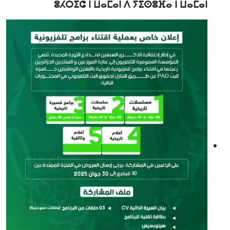
ⵓⵃⵔⵉⵛ ⵏ ⵡⴰⵎⴰⵏ ⴷ ⵢⵉⵙⵓⴼⴰ ⵏ ⵡⴰⵎⴰⵏ