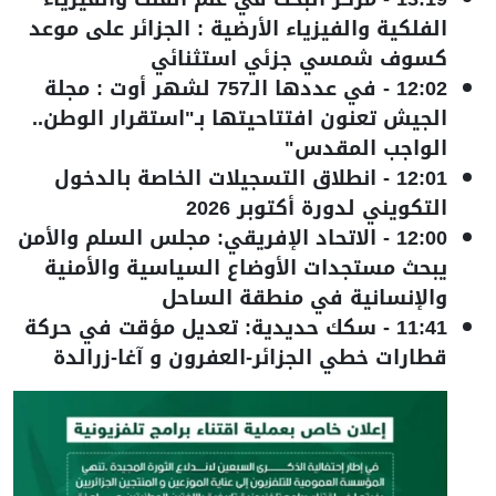
الفلكية والفيزياء الأرضية : الجزائر على موعد
كسوف شمسي جزئي استثنائي
12:02
-
في عددها الـ757 لشهر أوت : مجلة
الجيش تعنون افتتاحيتها بـ"استقرار الوطن..
الواجب المقدس"
12:01
-
انطلاق التسجيلات الخاصة بالدخول
التكويني لدورة أكتوبر 2026
12:00
-
الاتحاد الإفريقي: مجلس السلم والأمن
يبحث مستجدات الأوضاع السياسية والأمنية
والإنسانية في منطقة الساحل
11:41
-
سكك حديدية: تعديل مؤقت في حركة
قطارات خطي الجزائر-العفرون و آغا-زرالدة