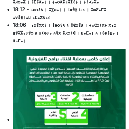
ⵓⵃⵔⴰⵣ ⵏ ⵓⵎⵓⴽⴰⵏ ⵏ ⵜⴰⵔⴽⵓⵍⵓⵊⵉⵜ ⵏ ⵜⵉⵃⴰⵣⴰ
18:12
-
ⴰⴱⵔⵉⴷ ⵏ ⵓⴼⵔⴰⵏ ⵏ ⵓⵙⴻⵍⵡⴰⵢ ⵏ ⵓⵙⵇⴰⵎⵓ
ⴰⵖⴻⵍⵏⴰⵡ ⴰⵎⴰⴳⴷⴰⵢ
18:06
-
ⴰⵀⴻⴳⴳⵉ ⵏ ⵓⴱⵔⵉⴷ ⵉ ⵓⵞⵀⴻⴷ ⵏ ⵜⴰⵛⵔⵉⴽⵜ ⴳⴰⵔ
ⵍⴻⵣⵣⴰⵢⴻⵔ ⴷ ⵍⵉⴱⵢⴰ ⴷⴻⴳ ⵓⵃⵔⵉⵛ ⵏ ⵡⴰⵎⴰⵏ ⴷ ⵢⵉⵙⵓⴼⴰ ⵏ
ⵡⴰⵎⴰⵏ