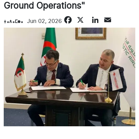
Ground Operations"
Facebook
X
LinkedI
Email
ⵜⴰⴷⴰⵎⵙⴰ
Jun 02, 2026