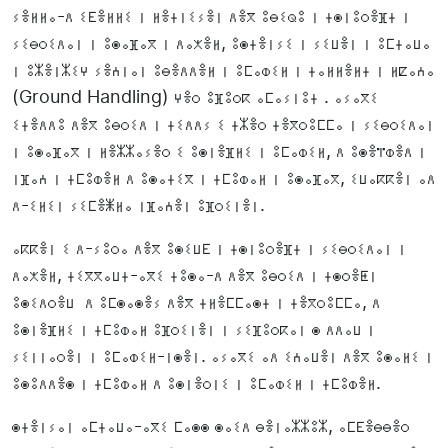
ⵢⴻⵍⵍⴰ-ⴷ ⵉⴹⴻⵍⵍⵉ ⵏ ⵍⴻⵜⵏⵉⵢⴻⵏ ⴷⴻⴳ ⵓⴱⵉⵕⵓ ⵏ ⵜⵙⵏⵓⵔⴻⴼⵜ ⵏ
ⵢⵉⴱⵔⵉⴷⴰⵏ ⵏ ⵓⵙⴰⴼⴰⴳ ⵏ ⴷⴰⵅⴻⵍ, ⵓⵙⵜⴻⵏⵢⵉ ⵏ ⵢⵉⵡⴻⵏ ⵏ ⵓⵎⵜⴰⵡⴰ
ⵏ ⵓⵣⴻⵏⵣⵉⵖ ⵢⴻⵄⵏⴰⵏ ⵓⴱⴻⴷⴷⴻⵍ ⵏ ⵓⵎⴰⵀⵉⵍ ⵏ ⵜⴰⵍⵍⴻⵍⵜ ⵏ ⵍⵇⴰⵄⴰ
(Ground Handling) ⵖⴻⵔ ⵓⴼⵓⵔⴽ ⴰⵎⴰⵢⵏⵓⵜ . ⴰⵢⴰⴳⵉ
ⵉⵜⴻⴷⴷⵓ ⴷⴻⴳ ⵓⴱⵔⵉⴷ ⵏ ⵜⵉⴷⴷⵢ ⵉ ⵜⵣⴻⵔ ⵜⴻⴳⵔⵓⵎⵎⴰ ⵏ ⵢⵉⴱⵔⵉⴷⴰⵏ
ⵏ ⵓⵙⴰⴼⴰⴳ ⵏ ⵍⴻⵣⵣⴰⵢⴻⵔ ⵉ ⵓⵙⵏⴻⴼⵍⵉ ⵏ ⵓⵎⴰⵀⵉⵍ, ⴷ ⵓⵙⴻⴶⵀⴻⴷ ⵏ
ⵏⴼⴰⵄ ⵏ ⵜⵎⵓⵀⴻⵍ ⴷ ⵓⵙⴰⵜⵉⴳ ⵏ ⵜⵎⵓⵀⴰⵍ ⵏ ⵓⵙⴰⴼⴰⴳ, ⵉⵡⴰⴽⴽⴻⵏ ⴰⴷ
ⴷ-ⵉⵍⵉⵏ ⵢⵉⵎⴻⵥⵍⴰ ⵏⴼⴰⵄⴻⵏ ⵓⴼⵔⵉⵏⴻⵏ.
ⴰⴽⴽⴻⵏ ⵉ ⴷ-ⵢⵓⵔⴰ ⴷⴻⴳ ⵓⵙⵉⵡⴹ ⵏ ⵜⵙⵏⵓⵔⴻⴼⵜ ⵏ ⵢⵉⴱⵔⵉⴷⴰⵏ ⵏ
ⴷⴰⵅⴻⵍ, ⵜⵉⴳⴳⴰⵡⵜ-ⴰⴳⵉ ⵜⵓⵙⴰ-ⴷ ⴷⴻⴳ ⵓⴱⵔⵉⴷ ⵏ ⵜⵙⵔⴻⵟⵏ
ⵓⵙⵉⴷⵔⴻⵡ ⴷ ⵓⵎⵙⴰⵙⴻⵢ ⴷⴻⴳ ⵜⵍⴻⵎⵎⴰⵙⵜ ⵏ ⵜⴻⴳⵔⵓⵎⵎⴰ, ⴷ
ⵓⵙⵏⴻⴼⵍⵉ ⵏ ⵜⵎⵓⵀⴰⵍ ⵓⴼⵔⵉⵏⴻⵏ ⵏ ⵢⵉⴼⵓⵔⴽⴰⵏ ⵙ ⴷⴷⴰⵡ ⵏ
ⵢⵉⵏⵏⴰⵔⴻⵏ ⵏ ⵓⵎⴰⵀⵉⵍ-ⵏⵙⴻⵏ. ⴰⵢⴰⴳⵉ ⴰⴷ ⵉⵄⴰⵡⴻⵏ ⴷⴻⴳ ⵓⵙⴰⵍⵉ ⵏ
ⵓⵙⵓⴷⴷⴻⵙ ⵏ ⵜⵎⵓⵀⴰⵍ ⴷ ⵓⵙⵏⴻⵔⵏⵉ ⵏ ⵓⵎⴰⵀⵉⵍ ⵏ ⵜⵎⵓⵀⴻⵍ.
ⵙⵜⴻⵏⵢⴰⵏ ⴰⵎⵜⴰⵡⴰ-ⴰⴳⵉ ⵎⴰⵙⵙ ⵙⴰⵉⴷ ⴱⴻⵏⴰⵣⵣⵓⵣ, ⴰⵎⴹⴻⴱⴱⴻⵔ