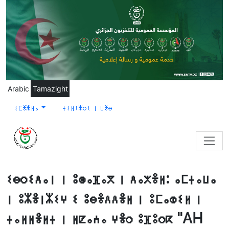
Skip to main content
Arabic
Tamazight
ⵉⵎⴻⵥⵍⴰ
ⵜⵉⵍⵉⵥⵔⵉ ⵏ ⵡⴻⴱ
ⵉⴱⵔⵉⴷⴰⵏ ⵏ ⵓⵙⴰⴼⴰⴳ ⵏ ⴷⴰⵅⴻⵍ: ⴰⵎⵜⴰⵡⴰ
ⵏ ⵓⵣⴻⵏⵣⵉⵖ ⵉ ⵓⴱⴻⴷⴷⴻⵍ ⵏ ⵓⵎⴰⵀⵉⵍ ⵏ
ⵜⴰⵍⵍⴻⵍⵜ ⵏ ⵍⵇⴰⵄⴰ ⵖⴻⵔ ⵓⴼⵓⵔⴽ "AH