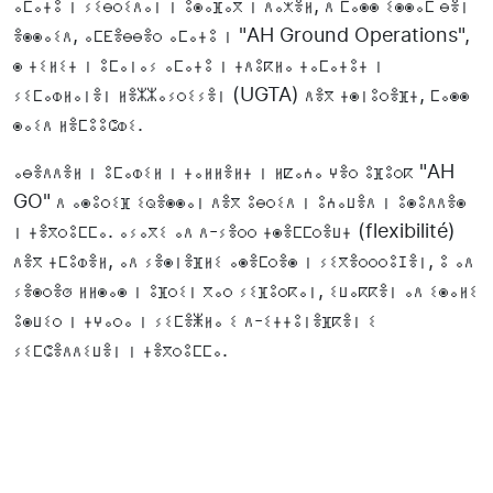
ⴰⵎⴰⵜⵓ ⵏ ⵢⵉⴱⵔⵉⴷⴰⵏ ⵏ ⵓⵙⴰⴼⴰⴳ ⵏ ⴷⴰⵅⴻⵍ, ⴷ ⵎⴰⵙⵙ ⵉⵙⵙⴰⵎ ⴱⴻⵏ
ⴻⵙⵙⴰⵉⴷ, ⴰⵎⴹⴻⴱⴱⴻⵔ ⴰⵎⴰⵜⵓ ⵏ "AH Ground Operations",
ⵙ ⵜⵉⵍⵉⵜ ⵏ ⵓⵎⴰⵏⴰⵢ ⴰⵎⴰⵜⵓ ⵏ ⵜⴷⵓⴽⵍⴰ ⵜⴰⵎⴰⵜⵓⵜ ⵏ
ⵢⵉⵎⴰⵀⵍⴰⵏⴻⵏ ⵍⴻⵣⵣⴰⵢⵔⵉⵢⴻⵏ (UGTA) ⴷⴻⴳ ⵜⵙⵏⵓⵔⴻⴼⵜ, ⵎⴰⵙⵙ
ⵙⴰⵉⴷ ⵍⴻⵎⵓⵓⵛⵀⵉ.
ⴰⴱⴻⴷⴷⴻⵍ ⵏ ⵓⵎⴰⵀⵉⵍ ⵏ ⵜⴰⵍⵍⴻⵍⵜ ⵏ ⵍⵇⴰⵄⴰ ⵖⴻⵔ ⵓⴼⵓⵔⴽ "AH
GO" ⴷ ⴰⵙⵓⵔⵉⴼ ⵉⵕⴻⵙⵙⴰⵏ ⴷⴻⴳ ⵓⴱⵔⵉⴷ ⵏ ⵓⵄⴰⵡⴻⴷ ⵏ ⵓⵙⵓⴷⴷⴻⵙ
ⵏ ⵜⴻⴳⵔⵓⵎⵎⴰ. ⴰⵢⴰⴳⵉ ⴰⴷ ⴷ-ⵢⴻⵔⵔ ⵜⵙⴻⵎⵎⵔⴻⵡⵜ (flexibilité)
ⴷⴻⴳ ⵜⵎⵓⵀⴻⵍ, ⴰⴷ ⵢⴻⵙⵏⴻⴼⵍⵉ ⴰⵙⴻⵎⵔⴻⵙ ⵏ ⵢⵉⴳⴻⵔⵔⵔⵓⵊⴻⵏ, ⵓ ⴰⴷ
ⵢⴻⵙⵔⴻⵚ ⵍⵍⵙⴰⵙ ⵏ ⵓⴼⵔⵉⵏ ⴳⴰⵔ ⵢⵉⴼⵓⵔⴽⴰⵏ, ⵉⵡⴰⴽⴽⴻⵏ ⴰⴷ ⵉⵙⴰⵍⵉ
ⵓⵙⵡⵉⵔ ⵏ ⵜⵖⴰⵔⴰ ⵏ ⵢⵉⵎⴻⵥⵍⴰ ⵉ ⴷ-ⵉⵜⵜⵓⵏⴻⴼⴽⴻⵏ ⵉ
ⵢⵉⵎⵛⴻⴷⴷⵉⵡⴻⵏ ⵏ ⵜⴻⴳⵔⵓⵎⵎⴰ.