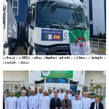
ⴰⵏⴻⵖⵍⴰⴼ ⵏ ⵜⵏⴻⵣⵣⵓⵜ ⵏ ⴱⴻⵔⵔⴰ ⵢⴻⵙⵙⴻⵍⵡⵉ ⴰⵙⴻⵏⴽⴻⵔ ⵏ ⵢⵉⵎⴻⵀⵍⴰⵏ ⵏ ⵓⵙⵓⴼⴼⴻⵖ ⵏ
ⵢⵉⴷⵍⵓⵍⴻⵏ ⵏ ⵓⵅⵅⴰⵎ