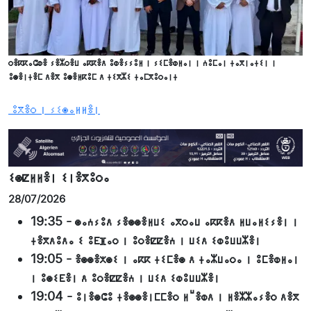
ⵔⴻⴽⴽⴰⵛⵀⴻ ⵢⴻⵣⵔⴻⵡ ⴰⴽⴽⴻⴷ ⵓⵀⴻⵢⵢⵓⵍ ⵏ ⵢⵉⵎⴻⵀⵍⴰⵏ ⵏ ⵄⵓⵎⴰⵏ ⵜⴰⴳⵏⴰⵜⵉⵏ ⵏ
ⵓⵙⴻⵏⵜⴻⵎ ⴷⴻⴳ ⵓⵙⴻⵍⴽⵓⵎ ⴷ ⵜⵉⴳⵣⵉ ⵜⴰⵎⴳⵓⵔⴰⵏⵜ
ⵓⴳⴻⵔ ⵏ ⵢⵉⵙⴰⵍⵍⴻⵏ
ⵉⵙⵇⵍⵍⴻⵏ ⵉⵏⴻⴳⵓⵔⴰ
28/07/2026
19:35
-
ⵙⴰⵄⵢⵓⴷ ⵢⴻⵙⵙⴻⵍⵡⵉ ⴰⴳⵔⴰⵡ ⴰⴽⴽⴻⴷ ⵍⵡⴰⵍⵉⵢⴻⵏ ⵏ
ⵜⴻⴳⴷⵓⴷⴰ ⵉ ⵓⴹⴼⴰⵔ ⵏ ⵓⵔⴻⵇⵇⴻⵄ ⵏ ⵡⵉⴷ ⵉⵀⵓⵡⵡⵣⴻⵏ
19:05
-
ⴻⵙⵙⴻⵅⵙⵉ ⵏ ⴰⴽⴽ ⵜⵉⵎⴻⵙ ⴷ ⵜⴰⵣⵡⴰⵔⴰ ⵏ ⵓⵎⴻⵀⵍⴰⵏ
ⵏ ⵓⵙⵉⴹⴻⵏ ⴷ ⵓⵔⴻⵇⵇⴻⵄ ⵏ ⵡⵉⴷ ⵉⵀⵓⵡⵡⵣⴻⵏ
19:04
-
ⵓⵏⴻⵙⵛⵓ ⵜⴻⵙⵙⴻⵏⵎⵎⴻⵔ ⵍⵯⴻⵀⴷ ⵏ ⵍⴻⵣⵣⴰⵢⴻⵔ ⴷⴻⴳ