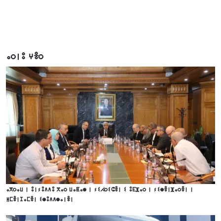
ⴰⵔⵏⵓ ⵖⴻⵔ
ⴰⴳⵔⴰⵡ ⵏ ⵓⵏⵢⵓⴷⴷⵓ ⴳⴰⵔ ⵡⴰⵟⴰⵙ ⵏ ⵢⵉⵃⵔⵉⵛⴻⵏ ⵉ ⵓⴹⴼⴰⵔ ⵏ ⵢⵉⵙⴻⵏⴼⴰⵔⴻⵏ ⵏ
ⵍⵎⴻⵏⵊⴰⵎⴻⵏ ⵉⵙⵓⴷⴷⵙⴰⵏⴻⵏ