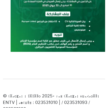
© ⵉⵣⴰⵔⴼⴰⵏ ⵏ ⵓⵣⵓⵣⴻⵔ 2025، ⵢⴰⵍ ⵉⵣⴰⵔⴼⴰⵏ ⵜⵡⴰⵃⴰⵔⵣⴻⵏ
ENTV | ⴰⵙⵉⵡⴻⵍ : 023531010 | / 023531093 /