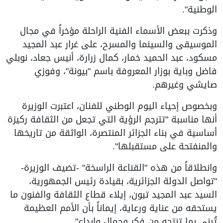
الوطنية".
وذكرت ببعض الأسماء الفنية الراحلة مؤخراً في مجال
الموسيقى والسينما والمسرح، على غرار عبد المجيد
مسكود، عبد الحميد خمار، كمال زرارة، أنيس جعاد، نوبلي
فاضل وباية بوزار المعروفة باسم "بيونة"، وفوزي
صايشي وغيرهم.
وبخصوص إحياء اليوم الوطني للفنان، اعتبرت الوزيرة
أنها مناسبة "تترجم الرؤية التي تجعل من الثقافة ركيزة
أساسية في بناء الجزائر المنتصرة، الواثقة من تاريخها
والمنفتحة على مستقبلها".
وانطلاقاً من هذه "القناعة الراسخة" -تضيف الوزيرة-
"تواصل الدولة الجزائرية، بقيادة رئيس الجمهورية،
السيد عبد المجيد تبون، إيلاء قطاع الثقافة والفنون ما
يستحقه من عناية ورعاية، إيماناً بأن الأمم العظيمة
تُبنى بما تنتجه من فكر وجمال وإبداع".