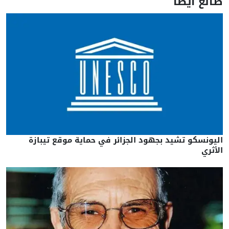
طالع أيضا
اليونسكو تشيد بجهود الجزائر في حماية موقع تيبازة
الأثري