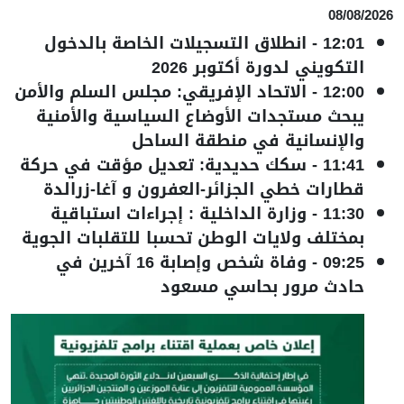
08/08/2026
12:01
-
انطلاق التسجيلات الخاصة بالدخول
التكويني لدورة أكتوبر 2026
12:00
-
الاتحاد الإفريقي: مجلس السلم والأمن
يبحث مستجدات الأوضاع السياسية والأمنية
والإنسانية في منطقة الساحل
11:41
-
سكك حديدية: تعديل مؤقت في حركة
قطارات خطي الجزائر-العفرون و آغا-زرالدة
11:30
-
وزارة الداخلية : إجراءات استباقية
بمختلف ولايات الوطن تحسبا للتقلبات الجوية
09:25
-
وفاة شخص وإصابة 16 آخرين في
حادث مرور بحاسي مسعود