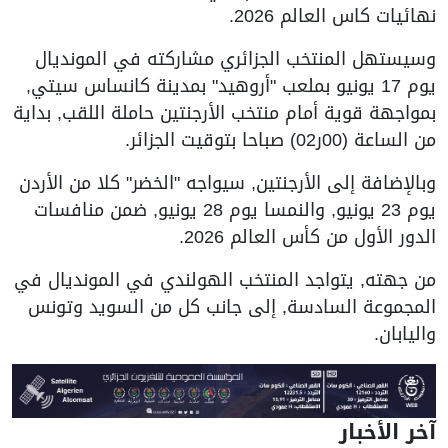
نهائيات كاس العالم 2026.
وسيستهل المنتخب الجزائري مشاركته في المونديال
يوم 17 يونيو بملعب "أروهيد" بمدينة كانساس سيتي,
بمواجهة قوية أمام منتخب الأرجنتين حاملة اللقب, بداية
من الساعة (00ر02) صباحا بتوقيت الجزائر.
وبالإضافة إلى الأرجنتين, سيواجه "الخضر" كلا من الأردن
يوم 23 يونيو, والنمسا يوم 28 يونيو, ضمن منافسات
الدور الأول من كأس العالم 2026.
من جهته, يتواجد المنتخب الهولندي في المونديال في
المجموعة السادسة, إلى جانب كل من السويد وتونس
واليابان.
آخر الأخبار