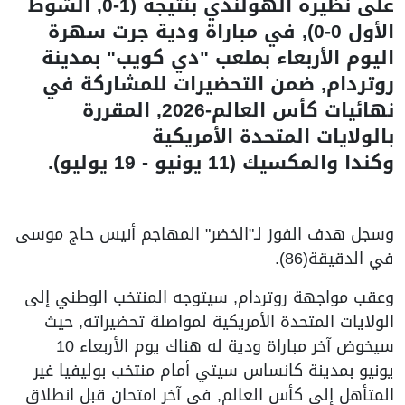
على نظيره الهولندي بنتيجة (1-0, الشوط
الأول 0-0), في مباراة ودية جرت سهرة
اليوم الأربعاء بملعب "دي كويب" بمدينة
روتردام, ضمن التحضيرات للمشاركة في
نهائيات كأس العالم-2026, المقررة
بالولايات المتحدة الأمريكية
وكندا والمكسيك (11 يونيو - 19 يوليو).
وسجل هدف الفوز لـ"الخضر" المهاجم أنيس حاج موسى
في الدقيقة(86).
وعقب مواجهة روتردام, سيتوجه المنتخب الوطني إلى
الولايات المتحدة الأمريكية لمواصلة تحضيراته, حيث
سيخوض آخر مباراة ودية له هناك يوم الأربعاء 10
يونيو بمدينة كانساس سيتي أمام منتخب بوليفيا غير
المتأهل إلى كأس العالم, في آخر امتحان قبل انطلاق