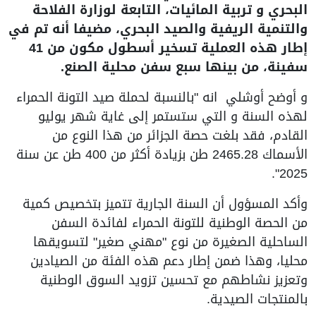
البحري و تربية المائيات، التابعة لوزارة الفلاحة
والتنمية الريفية والصيد البحري، مضيفا أنه تم في
إطار هذه العملية تسخير أسطول مكون من 41
سفينة، من بينها سبع سفن محلية الصنع.
و أوضح أوشلي انه "بالنسبة لحملة صيد التونة الحمراء
لهذه السنة و التي ستستمر إلى غاية شهر يوليو
القادم، فقد بلغت حصة الجزائر من هذا النوع من
الأسماك 2465.28 طن بزيادة أكثر من 400 طن عن سنة
2025".
وأكد المسؤول أن السنة الجارية تتميز بتخصيص كمية
من الحصة الوطنية للتونة الحمراء لفائدة السفن
الساحلية الصغيرة من نوع "مهني صغير" لتسويقها
محليا، وهذا ضمن إطار دعم هذه الفئة من الصيادين
وتعزيز نشاطهم مع تحسين تزويد السوق الوطنية
بالمنتجات الصيدية.