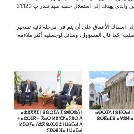
الموقع في الجزائر في سبتمبر 2022 بين البلدين والذي يهدف إلى استغلال حصة صيد تقدر ب 31.120
 اسماك الأعماق على أن يتم في مرحلة ثانية تسخير
طلب، كما قال المسؤول، وسائل لوجستية أكثر ملاءمة
ⴰⵀⴻⴳⴳⵉ ⵏ ⵓⴱⵔⵉⴷ ⵉ ⵓⵞⵀⴻⴷ ⵏ
ⴰⴱⵔⵉⴷ ⵏ ⵓⴼⵔⴰⵏ ⵏ
ⵜⴰⵛⵔⵉⴽⵜ ⴳⴰⵔ ⵍⴻⵣⵣⴰⵢⴻⵔ ⴷ
ⵓⵙⵇⴰⵎⵓ ⴰⵖⴻⵍⵏⴰ
ⵍⵉⴱⵢⴰ ⴷⴻⴳ ⵓⵃⵔⵉⵛ ⵏ ⵡⴰⵎⴰⵏ ⴷ
ⵢⵉⵙⵓⴼⴰ ⵏ ⵡⴰⵎⴰⵏ