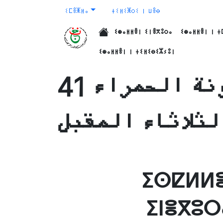
ⵉⵎⴻⵥⵍⴰ
ⵜⵉⵍⵉⵥⵔⵉ ⵏ ⵡⴻⴱ
ⵉⵙⴰⵍⵍⴻⵏ ⵉⵏⴻⴳⵓⵔⴰ
ⵉⵙⴰⵍⵍⴻⵏ ⵏ ⵜ
الرئيسية
ⵉⵙⴰⵍⵍⴻⵏ ⵏ ⵜⵉⵍⵉⴱⵉⵣⵢⵓⵏ
41 سفينة تشارك في حملة صيد التونة الحمراء
ⵉⵙⵇⵍⵍⴻ
ⵉⵏⴻⴳⵓⵔ