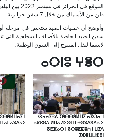
طن من الأسماك من خلال 7 سفن جزائرية.
وأوضح أن عمليات الصيد ستخص في مرحلة أولى
سفن الصيد الخاصة بالأصناف السطحية التي تت
لاسيما لنقل المنتوج إلى السوق الوطنية.
ⴰⵔⵏⵓ ⵖⴻⵔ
 ⵓⵙⴻⵍⵡⴰⵢ ⵏ
ⵙⴰⵄⵢⵓⴷ ⵢⴻⵙⵙⴻⵍⵡⵉ ⴰⴳⵔⴰⵡ
ⵡ ⴰⵎⴰⴳⴷⴰⵢ
ⴰⴽⴽⴻⴷ ⵍⵡⴰⵍⵉⵢⴻⵏ ⵏ ⵜⴻⴳⴷⵓⴷⴰ ⵉ
ⵓⴹⴼⴰⵔ ⵏ ⵓⵔⴻⵇⵇⴻⵄ ⵏ ⵡⵉⴷ
ⵉⵀⵓⵡⵡⵣⴻⵏ