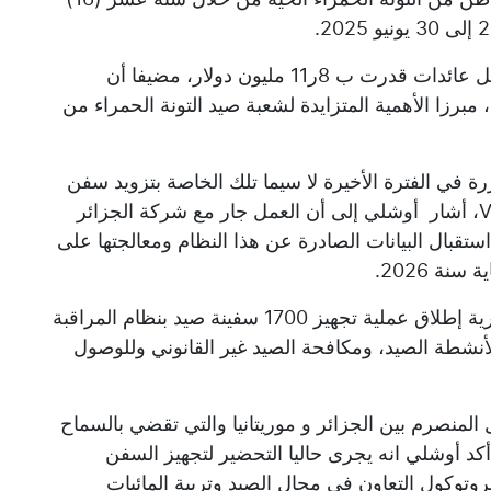
وأوضح أن عملية تصدير المنتوج سمحت بتسجيل عائدات قدرت ب 8ر11 مليون دولار، مضيفا أن
 المحصلة فاقت 105 مليون دج، مبرزا الأهمية المتزايدة لشعبة صيد التونة الحمراء من
ة في الفترة الأخيرة لا سيما تلك الخاصة بتزويد سفن
الصيد بنظام المراقبة عبر الأقمار الصناعية VMS، أشار أوشلي إلى أن العمل جار مع شركة الجزائر
صد توطين محطة استقبال البيانات الصادرة عن هذا النظام ومعالجتها على
نة 2026.
ومن المنتظر، وفق الوزارة، وخلال السنة الجارية إطلاق عملية تجهيز 1700 سفينة صيد بنظام المراقبة
 لأنشطة الصيد، ومكافحة الصيد غير القانوني وللوصول
ل المنصرم بين الجزائر و موريتانيا والتي تقضي بالسماح
 أكد أوشلي انه يجرى حاليا التحضير لتجهيز السفن
لبروتوكول التعاون في مجال الصيد وتربية المائيات