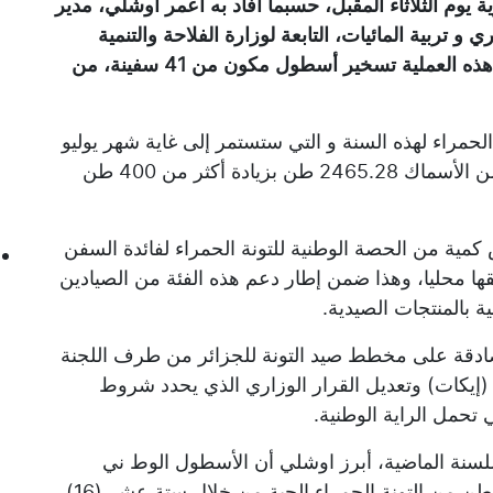
 يوم الثلاثاء المقبل، حسبما أفاد به اعمر أوشلي، مدير
 و تربية المائيات، التابعة لوزارة الفلاحة والتنمية
الريفية والصيد البحري، مضيفا أنه تم في إطار هذه العملية تسخير أسطول مكون من 41 سفينة، من
لحمراء لهذه السنة و التي ستستمر إلى غاية شهر يوليو
القادم، فقد بلغت حصة الجزائر من هذا النوع من الأسماك 2465.28 طن بزيادة أكثر من 400 طن
كمية من الحصة الوطنية للتونة الحمراء لفائدة السفن
ها محليا، وهذا ضمن إطار دعم هذه الفئة من الصيادين
 بالمنتجات الصيدية.
صادقة على مخطط صيد التونة للجزائر من طرف اللجنة
إيكات) وتعديل القرار الوزاري الذي يحدد شروط
ي تحمل الراية الوطنية.
لسنة الماضية، أبرز اوشلي أن الأسطول الوط ني
المشارك في الحملة تمكن من صيد 2043.27 طن من التونة الحمراء الحية من خلال ستة عشر (16)