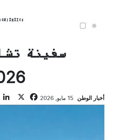
ⵜⵉⴽⵏⵓⵍⵓⵊⵉⵜ
Toggle theme
2026 المقرر انطلاقها ال
n
ebook
X
أخبار الوطن
15 مايو, 2026