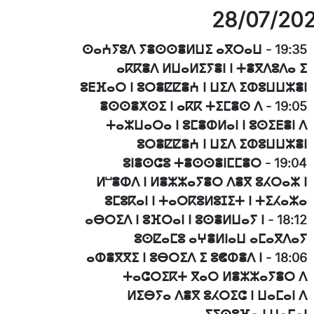
28/07/20
ⵙⴰⵄⵢⵓⴷ ⵢⴻⵙⵙⴻⵍⵡⵉ ⴰⴳⵔⴰⵡ
-
19:35
ⴰⴽⴽⴻⴷ ⵍⵡⴰⵍⵉⵢⴻⵏ ⵏ ⵜⴻⴳⴷⵓⴷⴰ ⵉ
ⵓⴹⴼⴰⵔ ⵏ ⵓⵔⴻⵇⵇⴻⵄ ⵏ ⵡⵉⴷ ⵉⵀⵓⵡⵡⵣⴻⵏ
ⴻⵙⵙⴻⵅⵙⵉ ⵏ ⴰⴽⴽ ⵜⵉⵎⴻⵙ ⴷ
-
19:05
ⵜⴰⵣⵡⴰⵔⴰ ⵏ ⵓⵎⴻⵀⵍⴰⵏ ⵏ ⵓⵙⵉⴹⴻⵏ ⴷ
ⵓⵔⴻⵇⵇⴻⵄ ⵏ ⵡⵉⴷ ⵉⵀⵓⵡⵡⵣⴻⵏ
ⵓⵏⴻⵙⵛⵓ ⵜⴻⵙⵙⴻⵏⵎⵎⴻⵔ
-
19:04
ⵍⵯⴻⵀⴷ ⵏ ⵍⴻⵣⵣⴰⵢⴻⵔ ⴷⴻⴳ ⵓⵃⵔⴰⵣ ⵏ
ⵓⵎⵓⴽⴰⵏ ⵏ ⵜⴰⵔⴽⵓⵍⵓⵊⵉⵜ ⵏ ⵜⵉⵃⴰⵣⴰ
ⴰⴱⵔⵉⴷ ⵏ ⵓⴼⵔⴰⵏ ⵏ ⵓⵙⴻⵍⵡⴰⵢ ⵏ
-
18:12
ⵓⵙⵇⴰⵎⵓ ⴰⵖⴻⵍⵏⴰⵡ ⴰⵎⴰⴳⴷⴰⵢ
ⴰⵀⴻⴳⴳⵉ ⵏ ⵓⴱⵔⵉⴷ ⵉ ⵓⵞⵀⴻⴷ ⵏ
-
18:06
ⵜⴰⵛⵔⵉⴽⵜ ⴳⴰⵔ ⵍⴻⵣⵣⴰⵢⴻⵔ ⴷ
ⵍⵉⴱⵢⴰ ⴷⴻⴳ ⵓⵃⵔⵉⵛ ⵏ ⵡⴰⵎⴰⵏ ⴷ