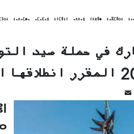
ⵎⵓⵔⵜ
ⵜⴰⴷⴰⵎⵙⴰ
ⴰⵎⴰⴹⴰⵍ
ⵜⵉⵎⴻⵜⵉ
ⴰⴷⴷⴰⵍ
ⵉⴷⵍⴻⵙ
ⵜⴰⵣⵎⴻⵔⵜ
ⵜⴰ
ثلاثاء المقبل
LinkedI
Email
Fac
ⵏ
ⴰ