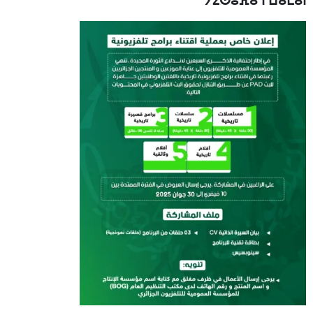
ⵢⵉⵙⵓⴼⴰ ⵏ ⵡⴰⵎⴰⵏ