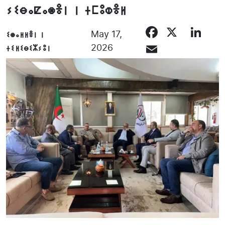
ⵢⵉⴱⴰⵇⴰⵙⴻⵏ ⵏ ⵜⵎⵓⵀⴻⵍ
Facebo
X
Li
ⵉⵙⴰⵍⵍⴻⵏ ⵏ
May 17,
Email
ⵜⵉⵍⵉⴱⵉⵣⵢⵓⵏ
2026