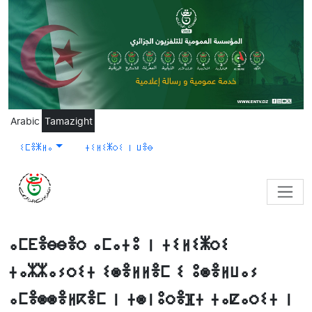
Skip to main content
Arabic
Tamazight
ⵉⵎⴻⵥⵍⴰ
ⵜⵉⵍⵉⵥⵔⵉ ⵏ ⵡⴻⴱ
ⴰⵎⴹⴻⴱⴱⴻⵔ ⴰⵎⴰⵜⵓ ⵏ ⵜⵉⵍⵉⵥⵔⵉ
ⵜⴰⵣⵣⴰⵢⵔⵉⵜ ⵉⵙⴻⵍⵍⴻⵎ ⵉ ⵓⵙⴻⵍⵡⴰⵢ
ⴰⵎⴻⵙⵙⴻⵍⴽⴻⵎ ⵏ ⵜⵙⵏⵓⵔⴻⴼⵜ ⵜⴰⵇⴰⵔⵉⵜ ⵏ