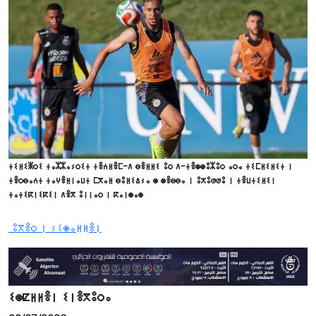
ⵜⵉⵍⵉⵥⵔⵉ ⵜⴰⵣⵣⴰⵢⵔⵉⵜ ⵜⴻⵄⵍⴻⵎ-ⴷ ⴱⴻⵍⵍⵉ ⵓⵔ ⴷ-ⵜⴻⵙⵙⵓⵣⵓⵔ ⴰⵔⴰ ⵜⵉⵎⵍⵉⵍⵉⵜ ⵏ
ⵜⴻⵔⴱⴰⵄⵜ ⵜⴰⵖⴻⵍⵏⴰⵡⵜ ⵎⴳⴰⵍ ⴱⵓⵍⵉⵠⵢⴰ ⵙ ⵙⴻⴱⴱⴰ ⵏ ⵓⵅⵓⵚⵚⵓ ⵏ ⵜⴻⵡⵜⵉⵍⵉⵏ
ⵜⴰⵜⵉⴽⵏⵉⴽⵉⵏ ⴷⴻⴳ ⵓⵏⵏⴰⵔ ⵏ ⴽⴰⵏⵙⴰⵙ
ⵓⴳⴻⵔ ⵏ ⵢⵉⵙⴰⵍⵍⴻⵏ
ⵉⵙⵇⵍⵍⴻⵏ ⵉⵏⴻⴳⵓⵔⴰ