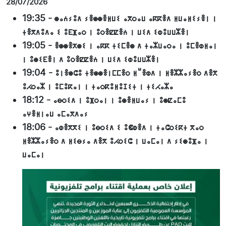
28/07/2026
19:35
-
ⵙⴰⵄⵢⵓⴷ ⵢⴻⵙⵙⴻⵍⵡⵉ ⴰⴳⵔⴰⵡ ⴰⴽⴽⴻⴷ ⵍⵡⴰⵍⵉⵢⴻⵏ ⵏ
ⵜⴻⴳⴷⵓⴷⴰ ⵉ ⵓⴹⴼⴰⵔ ⵏ ⵓⵔⴻⵇⵇⴻⵄ ⵏ ⵡⵉⴷ ⵉⵀⵓⵡⵡⵣⴻⵏ
19:05
-
ⴻⵙⵙⴻⵅⵙⵉ ⵏ ⴰⴽⴽ ⵜⵉⵎⴻⵙ ⴷ ⵜⴰⵣⵡⴰⵔⴰ ⵏ ⵓⵎⴻⵀⵍⴰⵏ
ⵏ ⵓⵙⵉⴹⴻⵏ ⴷ ⵓⵔⴻⵇⵇⴻⵄ ⵏ ⵡⵉⴷ ⵉⵀⵓⵡⵡⵣⴻⵏ
19:04
-
ⵓⵏⴻⵙⵛⵓ ⵜⴻⵙⵙⴻⵏⵎⵎⴻⵔ ⵍⵯⴻⵀⴷ ⵏ ⵍⴻⵣⵣⴰⵢⴻⵔ ⴷⴻⴳ
ⵓⵃⵔⴰⵣ ⵏ ⵓⵎⵓⴽⴰⵏ ⵏ ⵜⴰⵔⴽⵓⵍⵓⵊⵉⵜ ⵏ ⵜⵉⵃⴰⵣⴰ
18:12
-
ⴰⴱⵔⵉⴷ ⵏ ⵓⴼⵔⴰⵏ ⵏ ⵓⵙⴻⵍⵡⴰⵢ ⵏ ⵓⵙⵇⴰⵎⵓ
ⴰⵖⴻⵍⵏⴰⵡ ⴰⵎⴰⴳⴷⴰⵢ
18:06
-
ⴰⵀⴻⴳⴳⵉ ⵏ ⵓⴱⵔⵉⴷ ⵉ ⵓⵞⵀⴻⴷ ⵏ ⵜⴰⵛⵔⵉⴽⵜ ⴳⴰⵔ
ⵍⴻⵣⵣⴰⵢⴻⵔ ⴷ ⵍⵉⴱⵢⴰ ⴷⴻⴳ ⵓⵃⵔⵉⵛ ⵏ ⵡⴰⵎⴰⵏ ⴷ ⵢⵉⵙⵓⴼⴰ ⵏ
ⵡⴰⵎⴰⵏ