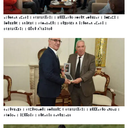
ⴰⵏⴻⴱⴷⴰⴷ ⴰⵎⴰⵜⵓ ⵏ ⵜⵉⵍⵉⵡⵉⵣⵢⵓⵏ ⵏ ⵍⴻⵣⵣⴰⵢⴻⵔ ⵢⵙⵜⴻⴳ ⴰⵙⴻⵍⵡⴰⵢ ⵏ ⵓⵙⵇⴰⵎⵓ ⵏ
ⵓⵙⴻⵍⵍⴻⴽ ⵏ ⵜⴷⵓⴽⵍⵉ ⵏ ⵢⵉⵙⴰⵡⴰⴹⴻⵏ ⵏ ⵜⴻⴼⵔⵉⵇⵜ ⴷ ⵓⵏⴻⴱⴷⴰⴷ ⴰⵎⴰⵜⵓ ⵏ
ⵜⵉⵍⵉⵡⵉⵣⵢⵓⵏ ⵏ ⵛôⵜⴻ ⴷ'ⵉⵠⵓⵉⵔⴻ
ⵜⴰⵏⴻⵖⵍⴰⴼⵜ ⵏ ⵢⵉⵎⴻⵖⵔⴰⵙⴻⵏ ⵜⵙⴻⵍⵍⴻⵎ ⵉ ⵜⵉⵍⵉⵡⵉⵣⵢⵓⵏ ⵏ ⵍⴻⵣⵣⴰⵢⴻⵔ ⴰⴳⵔⴰⵡ ⵏ
ⵢⵉⵙⵓⵔⴰ ⵏ ⵓⵎⴻⵣⵔⵓⵢ ⵏ ⵜⴻⴽⴰⵜⵓⵜ ⵜⴰⵖⴻⵍⵏⴰⵡⵜ