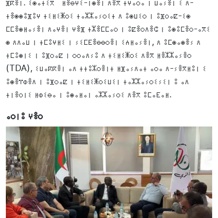
ⴼⴽⴻⵏ. ⵉⵙⴰⵜⵉⴳ ⵍⴻⴱⵖⵉ-ⵏⵙⴻⵏ ⴷⴻⴳ ⵜⵖⴰⵔⴰ ⵏ ⵡⴰⵢⴻⵏ ⵉ ⴷ-
ⵜⴻⵙⵙⵓⴼⵓⵖ ⵜⵉⵍⵉⵥⵔⵉ ⵜⴰⵣⵣⴰⵢⵔⵉⵜ ⴷ ⵓⵙⵡⵉⵔ ⵏ ⵓⴼⵔⴰⵇ-ⵉⵙ
ⵎⵎⴻⵙⵍⴰⵢⴻⵏ ⴷⴰⵖⴻⵏ ⵖⴻⴼ ⵜⵣⴻⵎⵎⴰⵔ ⵏ ⵓⵇⴻⵔⴷⴻⵛ ⵏ ⵓⵙⵓⵎⴻⵔ-ⴰⴳⵉ
ⵙ ⴷⴷⴰⵡ ⵏ ⵜⵎⵓⵖⵍⵉ ⵏ ⵢⵉⵎⴹⴻⴱⴱⵔⴻⵏ ⵉⵄⵍⴰⵢⴻⵏ, ⴷ ⵓⵎⵙⴰⵙⴻⵢ ⴷ
ⵜⵎⵓⵙⵏⵉ ⵏ ⵓⴼⵔⴰⵇ ⵏ ⵔⵔⴰⴷⵢⵓ ⴷ ⵜⵉⵍⵉⵥⵔⵉ ⴷⴻⴳ ⵍⴻⵣⵣⴰⵢⴻⵔ
(TDA), ⵉⵡⴰⴽⴽⴻⵏ ⴰⴷ ⵜⵜⵓⵣⵔⴻⵏⵜ ⵍⴼⴰⵢⴷⴰⵜ ⴰⵔⴰ ⴷ-ⵢⴻⴳⵍⵓⵏ ⵉ
ⵓⵙⴻⴶⵀⴻⴷ ⵏ ⵓⴼⵔⴰⵇ ⵏ ⵜⵉⵍⵉⵥⵔⵉⵡⵉⵏ ⵜⴰⵣⵣⴰⵢⵔⵉⵢⵉⵏ ⵓ ⴰⴷ
ⵜⵏⴻⵔⵏⵉ ⵍⵀⵉⴱⴰ ⵏ ⵓⵙⴰⵍⴰⵏ ⴰⵣⵣⴰⵢⵔⵉ ⴷⴻⴳ ⵓⵎⴰⴹⴰⵍ.
ⴰⵔⵏⵓ ⵖⴻⵔ