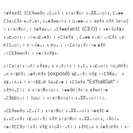
ⵉⵙⴻⵍⵍⴻⵎ ⵓⵎⴹⴻⴱⴱⴻⵔ ⴰⵎⴰⵜⵓ ⵏ ⵜⵉⵍⵉⵥⵔⵉ ⵜⴰⵣⵣⴰⵢⵔⵉⵜ, ⵎⴰⵙⵙ
ⵎⵓⵀⴰⵎⴻⴷ ⴱⴰⴳⴰⵍⵉ, ⵜⴰⵙⴻⴱⴱⵃⵉⵜ ⵏ ⵡⴰⵙⵙ-ⴰ ⵏ ⵍⵀⴻⴷ ⴷⴻⴳ ⵓⴱⵉⵕⵓ
ⵏ ⵜⵉⵍⵉⵥⵔⵉ, ⵉ ⵓⵙⴻⵍⵡⴰⵢ ⴰⵎⴻⵙⵙⴻⵍⴽⴻⵎ (CEO) ⵏ ⵜⵙⵏⵓⵔⴻⴼⵜ
ⵜⴰⵇⴰⵔⵉⵜ ⵏ ⵢⵉⴱⴰⵇⴰⵙⴻⵏ ⵏ ⵜⵎⵓⵀⴻⵍ , ⵎⴰⵙⵙ ⵄⴰⵍⵉ ⴰⵃⵎⴻⴷ ⴰⵍ-
ⴽⵓⵓⴰⵔⵉ, ⵉ ⴷ-ⵢⵓⵙⴰⵏ ⴷ ⴽⵔⴰ ⵏ ⵢⵉⵎⵄⵉⵡⵏⴻⵏ-ⵉⵙ ⵙⴻⴳ
ⵢⵉⵎⴹⴻⴱⴱⵔⴻⵏ ⵏ ⵜⵙⵏⵓⵔⴻⴼⵜ.
ⵜⵉⵎⵍⵉⵍⵉⵜ-ⴰⴳⵉ ⵜⴻⵍⵍⴰ ⴷ ⵜⴰⴳⵏⵉⵜ ⵉ ⵜⴰⵎⴰ ⵜⴰⵇⴰⵔⵉⵜ ⵉⵡⴰⴽⴽⴻⵏ
ⴰⴷ ⴷ-ⴼⴽⴻⵏ ⴰⵙⴻⵏⴽⴻⴷ (exposé) ⵍⵇⴰⵢⴻⵏ ⵖⴻⴼ ⵢⵉⵎⴻⵥⵍⴰ ⴷ
ⵍⴼⴰⵢⴷⴰⵜ ⵉ ⴷ-ⵉⵟⵟⴰⴽ ⵓⴱⴰⵇⴰⵙ ⵏ ⵜⵎⵓⵀⴻⵍ "Es'hailSat" ⵉ
ⵜⴻⴳⵔⴰⵎⵉⵏ ⴷ ⵜⵉⵍⵉⵥⵔⵉⵡⵉⵏ. ⵉⵙⵙⴻⴽⵏⴻⴷ-ⴷ ⵍⴻⴱⵖⵉ-ⵙ
ⴰⵎⴻⵇⵇⵔⴰⵏ ⵉ ⵓⵡⵡⵉ ⵏ ⵜⵉⵍⵉⵥⵔⵉⵡⵉⵏ ⵜⴰⵣⵣⴰⵢⵔⵉⵢⵉⵏ.
ⴰⵎⴹⴻⴱⴱⴻⵔ ⴰⵎⴰⵜⵓ ⵏ ⵜⵉⵍⵉⵥⵔⵉ ⵜⴰⵣⵣⴰⵢⵔⵉⵜ ⵉⵙⵍⴻⵎ ⵙ
ⵡⴰⵜⵎⴰⵜⴻⵏ ⵉⵇⴰⵔⵉⵢⴻⵏ ⴷⴻⴳ ⵜⵉⵍⵉⵥⵔⵉ ⵜⴰⵣⵣⴰⵢⵔⵉⵜ, ⵢⴻⵔⵏⴰ
ⵉⵙⵏⴻⵎⵎⴻⵔ-ⵉⵜⴻⵏ ⵖⴻⴼ ⵜⵉⵔⵣⵉ-ⴰⴳⵉ ⵏ ⵜⴻⴳⵎⴰⵜ ⴷ ⵓⵙⴻⵏⴽⴻⴷ ⵉ ⴷ-